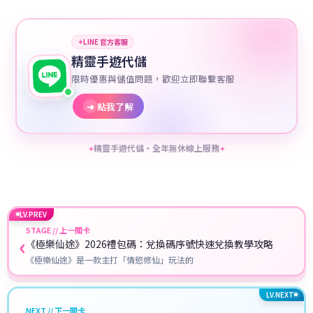
✦
LINE 官方客服
精靈手遊代儲
限時優惠與儲值問題，歡迎立即聯繫客服
➜
點我了解
精靈手遊代儲・全年無休線上服務
✦
✦
LV.PREV
STAGE // 上一關卡
‹
《極樂仙途》2026禮包碼：兌換碼序號快速兌換教學攻略
《極樂仙途》是一款主打「情慾修仙」玩法的
LV.NEXT
NEXT // 下一關卡