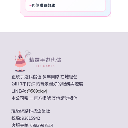
代儲購買教學
✦
HOT
正規手遊代儲值 多年團隊 在地經營
24HR不打烊 給玩家最好的服務與速度
LINE@:
@589ciqvj
本公司唯一 官方帳號 其他請勿相信
瑋馳網路科技企業社
統編: 93015942
客服專線: 0983997814