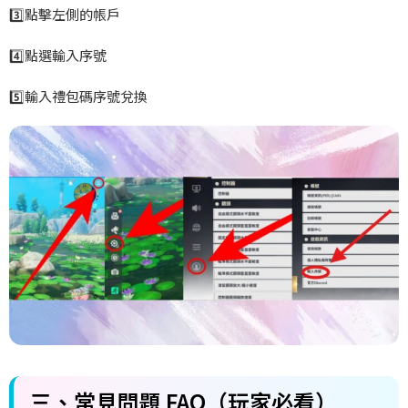
3️
點擊左側的帳戶
4️
點選輸入序號
5️
輸入禮包碼序號兌換
三、常見問題 FAQ
（玩家必看）