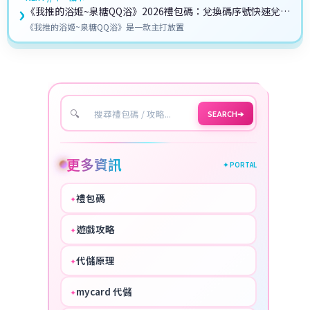
›
《我推的浴姬~泉糖QQ浴》2026禮包碼：兌換碼序號快速兌換
教學攻略
《我推的浴姬~泉糖QQ浴》是一款主打放置
🔍
SEARCH
➔
更多資訊
✦ PORTAL
禮包碼
✦
HOT
遊戲攻略
✦
COOL
代儲原理
✦
PERFECT
mycard 代儲
✦
NICE