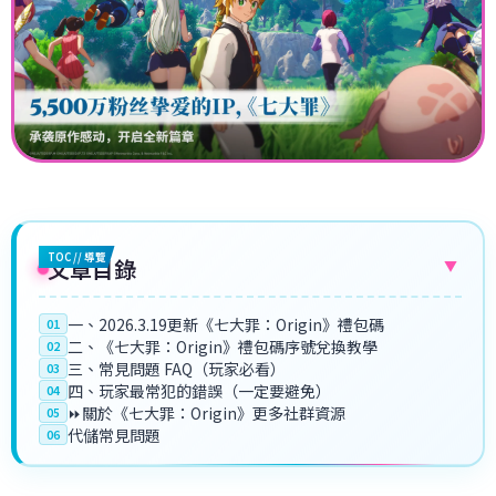
TOC // 導覽
文章目錄
▼
一、2026.3.19更新《七大罪：Origin》禮包碼
01
二、《七大罪：Origin》禮包碼序號兌換教學
02
三、常見問題 FAQ（玩家必看）
03
四、玩家最常犯的錯誤（一定要避免）
04
⏩關於《七大罪：Origin》更多社群資源
05
代儲常見問題
06