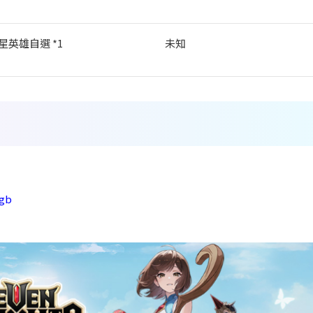
星英雄自選 *1
未知
kgb