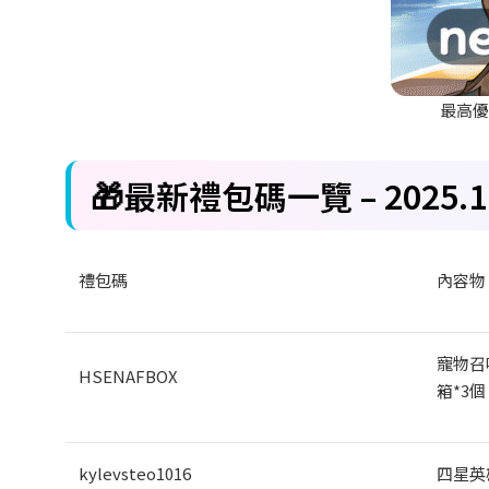
最高
🎁
最新禮包碼一覽 – 2025.11
禮包碼
內容物
寵物召
HSENAFBOX
箱*3
個
kylevsteo1016
四星英