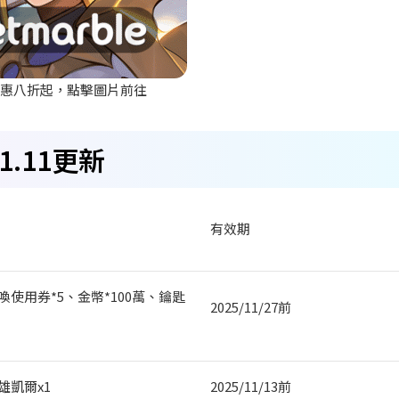
優惠八折起，點擊圖片前往
.11
更新
有效期
喚使用券*5
、金幣*100
萬、鑰匙
2025/11/27
前
雄凱爾x1
2025/11/13
前