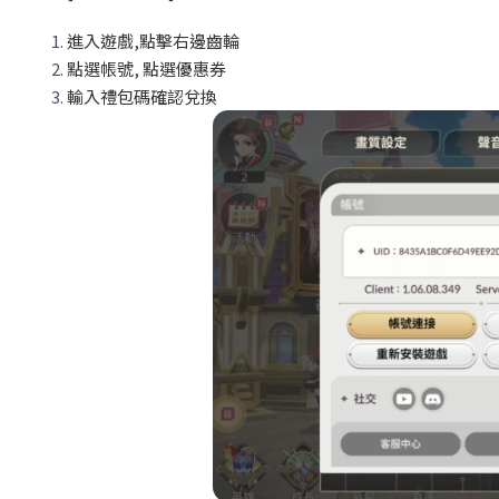
進入遊戲,
點擊右邊齒輪
點選帳號,
點選優惠券
輸入禮包碼確認兌換