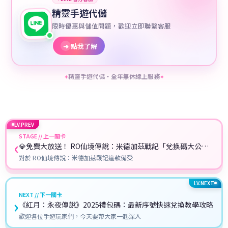
精靈手遊代儲
限時優惠與儲值問題，歡迎立即聯繫客服
➜
點我了解
精靈手遊代儲・全年無休線上服務
✦
✦
LV.PREV
STAGE // 上一關卡
‹
💎免費大放送！ RO仙境傳說：米德加茲戰記「兌換碼大公開
＋ 最新禮包碼領取攻略」
對於 RO仙境傳說：米德加茲戰記這款備受
LV.NEXT
NEXT // 下一關卡
›
《紅月：永夜傳說》2025禮包碼：最新序號快速兌換教學攻略
歡迎各位手遊玩家們，今天要帶大家一起深入