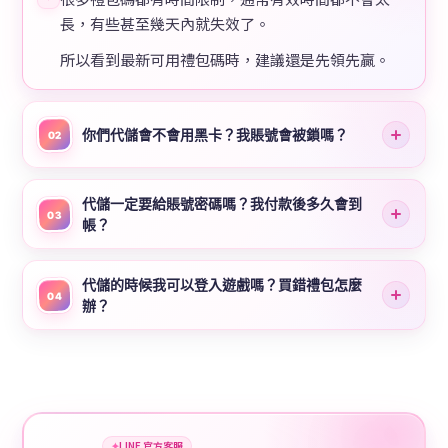
長，有些甚至幾天內就失效了。
所以看到最新可用禮包碼時，建議還是先領先贏。
你們代儲會不會用黑卡？我賬號會被鎖嗎？
02
代儲一定要給賬號密碼嗎？我付款後多久會到
03
帳？
代儲的時候我可以登入遊戲嗎？買錯禮包怎麼
04
辦？
✦
LINE 官方客服