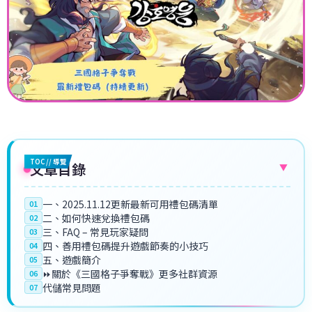
TOC // 導覽
文章目錄
▼
一、2025.11.12更新最新可用禮包碼清單
01
二、如何快速兌換禮包碼
02
三、FAQ – 常見玩家疑問
03
四、善用禮包碼提升遊戲節奏的小技巧
04
五、遊戲簡介
05
⏩關於《三國格子爭奪戰》更多社群資源
06
代儲常見問題
07