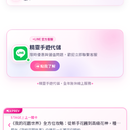
✦
LINE 官方客服
精靈手遊代儲
限時優惠與儲值問題，歡迎立即聯繫客服
➜
點我了解
精靈手遊代儲・全年無休線上服務
✦
✦
LV.PREV
STAGE // 上一關卡
‹
《我的花園世界》全方位攻略：從新手花圃到高級花神，種花
致富的祕訣都在這！
想在《我的花園世界》中擁有一片繁花似錦的