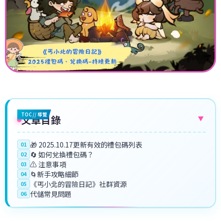
TOC // 導覽
文章目錄
▼
🎁 2025.10.17更新有效的禮包碼列表
01
🔄 如何兌換禮包碼？
02
⚠️ 注意事項
03
🌀新手攻略細節
04
《丐小北的冒險日記》社群資源
05
代儲常見問題
06