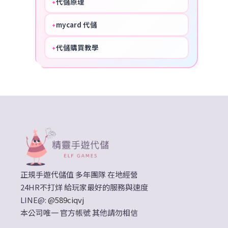
代儲原理
✦
PERFECT
mycard 代儲
✦
NICE
代儲購買教學
✦
HOT
正規手遊代儲值 多年團隊 在地經營
24HR不打烊 給玩家最好的服務與速度
LINE@:
@589ciqvj
本公司唯一 官方帳號 其他請勿相信