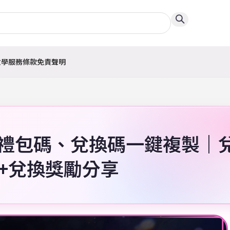
教學
服務條款
免責聲明
6禮包碼、兌換碼一鍵複製｜
+兌換獎勵分享