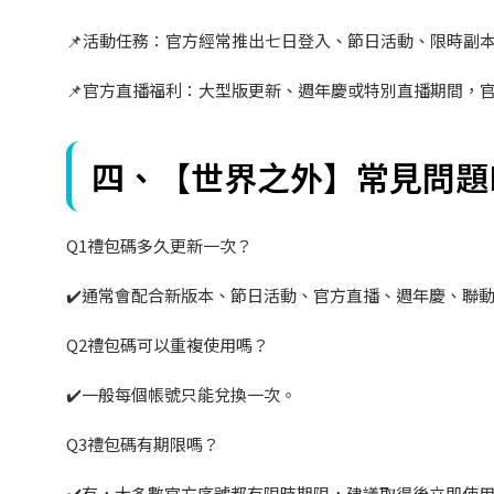
📌
活動任務：官方經常推出七日登入、節日活動、限時副
📌
官方直播福利：大型版更新、週年慶或特別直播期間，
四、【世界之外】常見問題F
Q1
禮包碼多久更新一次？
✔️
通常會配合新版本、節日活動、官方直播、週年慶、聯
Q2
禮包碼可以重複使用嗎？
✔️
一般每個帳號只能兌換一次。
Q3
禮包碼有期限嗎？
✔️
有，大多數官方序號都有限時期限，建議取得後立即使