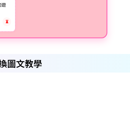
同遊
⏳
換圖文教學