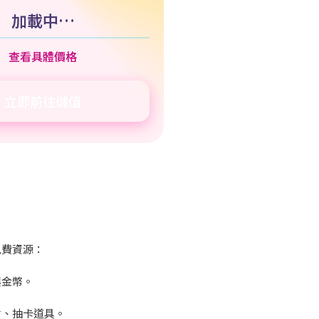
加載中…
查看具體價格
立即前往儲值
免費資源：
與金幣。
材、抽卡道具。