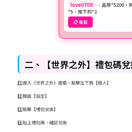
love0708
—
晶幣*5200、
*5、燭下約*2
📋 複製
二、【世界之外】禮包碼兌
1️
進入《世界之外》遊戲，點擊左下角【個人】
2️
開啟【設定】
3️
點擊【禮包兌換】
4️
貼上禮包碼，確認兌換