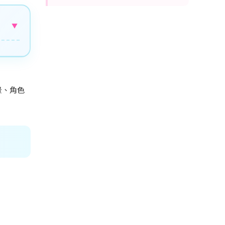
▼
景、角色