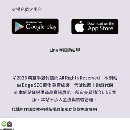
支援充值之平台
Line 客服連結
©2026 精靈手遊代儲網 All Rights Reserved｜本網站
由
Edge SEO優化
建置維護｜
代儲推薦
｜
遊戲代儲
※ 本網站僅提供商品資訊展示，所有交易請洽 LINE 客
服，本站不涉入金流與帳號管理。
代儲原理
購買教學
隱私權政策
服務條款
免責聲明
ine 客服
所有手遊