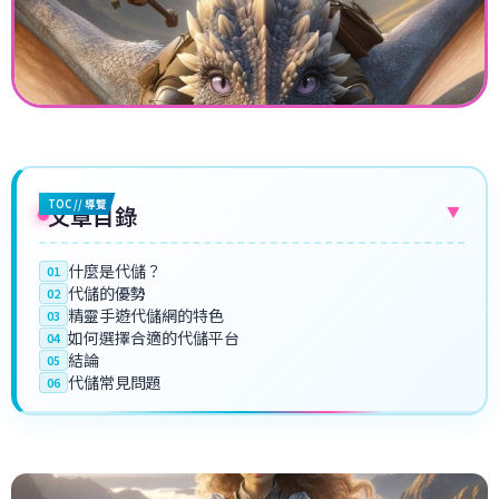
TOC // 導覽
文章目錄
▼
什麼是代儲？
01
代儲的優勢
02
精靈手遊代儲網的特色
03
如何選擇合適的代儲平台
04
結論
05
代儲常見問題
06