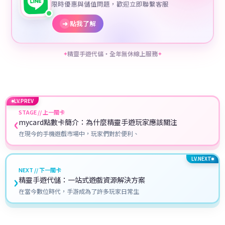
限時優惠與儲值問題，歡迎立即聯繫客服
➜
點我了解
精靈手遊代儲・全年無休線上服務
✦
✦
LV.PREV
STAGE // 上一關卡
‹
mycard點數卡簡介：為什麼精靈手遊玩家應該關注
在現今的手機遊戲市場中，玩家們對於便利、
LV.NEXT
NEXT // 下一關卡
›
精靈手遊代儲：一站式遊戲資源解決方案
在當今數位時代，手游成為了許多玩家日常生