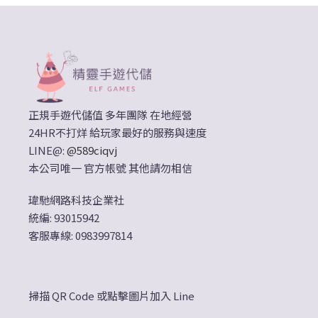
正規手遊代儲值 多年團隊 在地經營
24HR不打烊 給玩家最好的服務與速度
LINE@:
@589ciqvj
本公司唯一 官方帳號 其他請勿相信
瑋馳網路科技企業社
統編: 93015942
客服專線: 0983997814
掃描 QR Code 或點擊圖片加入 Line