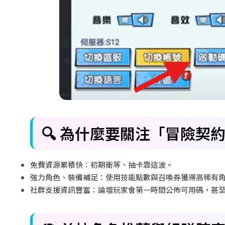
🔍
為什麼要關注「冒險契
免費資源累積快：初期衝等、抽卡靠這波。
強力角色、裝備補足：使用技能點數與召喚券獲得高稀有
社群支援資訊豐富：論壇玩家會第一時間公佈可用碼，甚至 