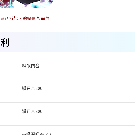
優惠八折起，點擊圖片前往
福利
領取內容
鑽石×200
鑽石×200
高級召喚券×2