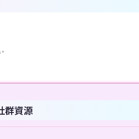
容
色。
！
社群資源