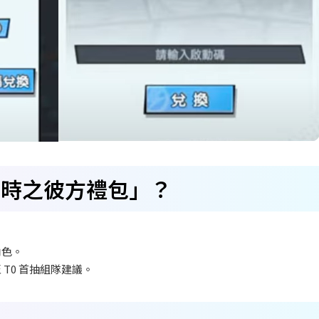
約時之彼方禮包」？
角色。
T0
首抽組隊建議。