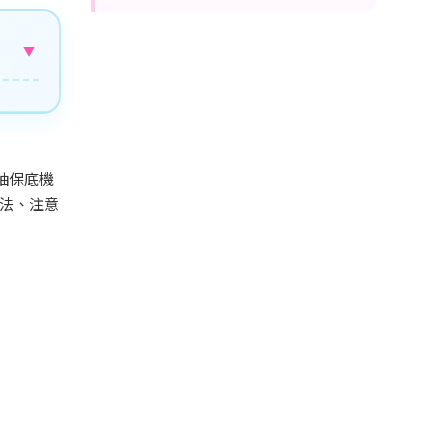
▼
抽保底機
法、注意