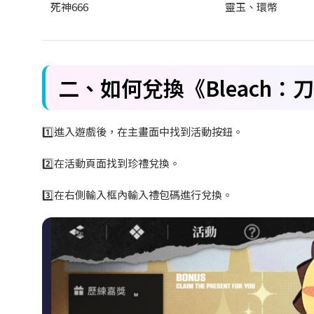
死神666
靈玉、環幣
二、如何兌換《Bleach
：刀
1️
進入遊戲後，在主畫面中找到活動按鈕。
2️
在活動頁面找到珍禮兌換。
3️
在右側輸入框內輸入禮包碼進行兌換。