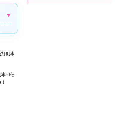
▼
能打副本
副本和任
力！