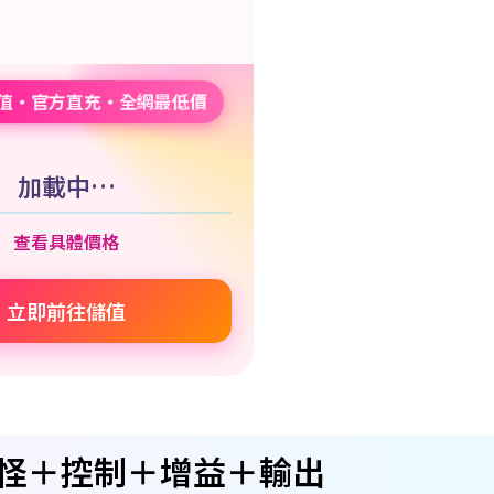
儲值・官方直充・全網最低價
加載中…
查看具體價格
立即前往儲值
怪＋控制＋增益＋輸出