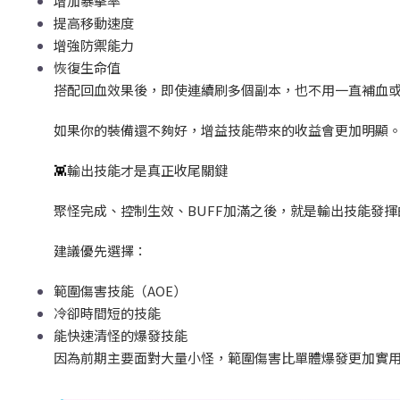
增加暴擊率
提高移動速度
增強防禦能力
恢復生命值
搭配回血效果後，即使連續刷多個副本，也不用一直補血
如果你的裝備還不夠好，增益技能帶來的收益會更加明顯
👾
輸出技能才是真正收尾關鍵
聚怪完成、控制生效、BUFF
加滿之後，就是輸出技能發揮
建議優先選擇：
範圍傷害技能（AOE
）
冷卻時間短的技能
能快速清怪的爆發技能
因為前期主要面對大量小怪，範圍傷害比單體爆發更加實