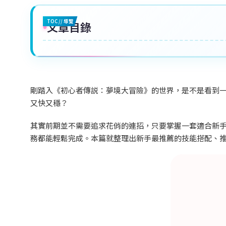
TOC // 導覽
文章目錄
剛踏入《初心者傳説：夢境大冒險》的世界，是不是看到
又快又穩？
其實前期並不需要追求花俏的連招，只要掌握一套適合新
務都能輕鬆完成。本篇就整理出新手最推薦的技能搭配、