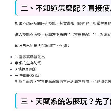
二、不知道怎麼配？直接使
如果不想花時間研究技能，其實遊戲已經內建了相當方便
進入技能頁面後，點擊左下角的**
【推薦搭配】**
，系統就
依照自己的玩法挑選即可，例如：
⚔️
喜歡高爆發輸出
🛡️
偏向生存防禦
⚡
快速刷圖流
👑
挑戰BOSS
流
對新手而言，官方推薦配置通常已經非常夠用，也能避免
三、天賦系統怎麼玩？先了