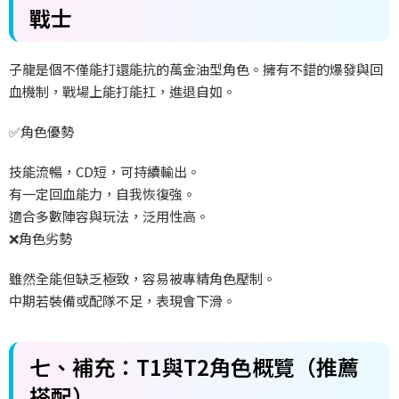
戰士
子龍是個不僅能打還能抗的萬金油型角色。擁有不錯的爆發與回
血機制，戰場上能打能扛，進退自如。
✅
角色優勢
技能流暢，
CD
短，可持續輸出。
有一定回血能力，自我恢復強。
適合多數陣容與玩法，泛用性高。
❌
角色劣勢
雖然全能但缺乏極致，容易被專精角色壓制。
中期若裝備或配隊不足，表現會下滑。
七、補充：
T1
與
T2
角色概覽（推薦
搭配）