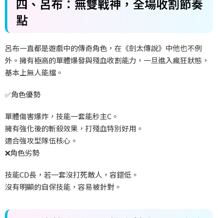
四、呂布：無雙戰神，全場收割節奏
點
呂布一直都是遊戲中的傳奇角色，在《劍太傳說》中他也不例
外。擁有極高的單體爆發與殘血收割能力，一旦進入瘋狂狀態，
基本上無人能擋。
✅
角色優勢
單體傷害爆炸，技能一套能秒主
C
。
擁有強化後的斬殺效果，打殘血特別好用。
適合強攻型隊伍核心。
❌
角色劣勢
技能
CD
長，若一套沒打死敵人，容錯低。
沒有明顯的自保技能，容易被針對。