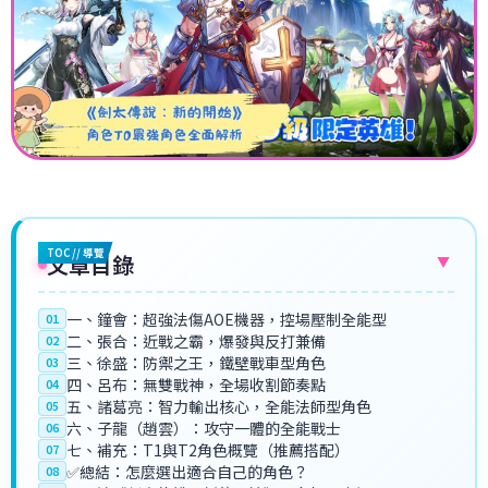
TOC // 導覽
文章目錄
▼
一、鐘會：超強法傷AOE機器，控場壓制全能型
01
二、張合：近戰之霸，爆發與反打兼備
02
三、徐盛：防禦之王，鐵壁戰車型角色
03
四、呂布：無雙戰神，全場收割節奏點
04
五、諸葛亮：智力輸出核心，全能法師型角色
05
六、子龍（趙雲）：攻守一體的全能戰士
06
七、補充：T1與T2角色概覽（推薦搭配）
07
✅總結：怎麼選出適合自己的角色？
08