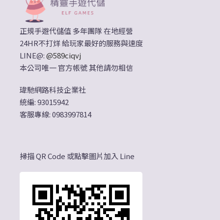
正規手遊代儲值 多年團隊 在地經營
24HR不打烊 給玩家最好的服務與速度
LINE@:
@589ciqvj
本公司唯一 官方帳號 其他請勿相信
瑋馳網路科技企業社
統編: 93015942
客服專線: 0983997814
掃描 QR Code 或點擊圖片加入 Line