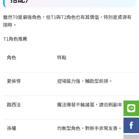
雖然
T0
是最強角色，但
T1
與
T2
角色也有其價值，特別是資源有
限時。
T1
角色推薦
角色
特點
夏侯惇
控場能力強，輔助型前排。
路西法
魔法爆發不輸諸葛，適合刷副本。
孫權
均衡型角色，對新手非常友善。