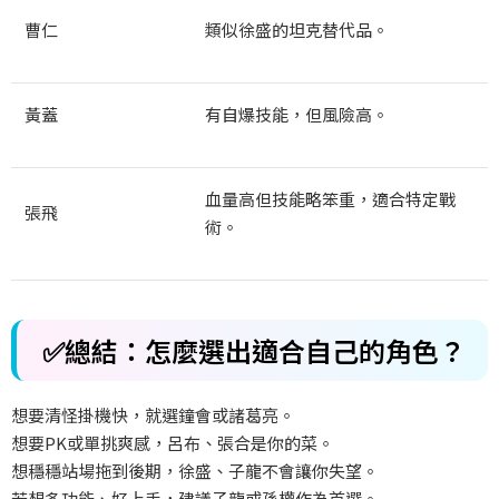
曹仁
類似徐盛的坦克替代品。
黃蓋
有自爆技能，但風險高。
血量高但技能略笨重，適合特定戰
張飛
術。
✅
總結：怎麼選出適合自己的角色？
想要清怪掛機快，就選鐘會或諸葛亮。
想要
PK
或單挑爽感，呂布、張合是你的菜。
想穩穩站場拖到後期，徐盛、子龍不會讓你失望。
若想多功能、好上手，建議子龍或孫權作為首選。