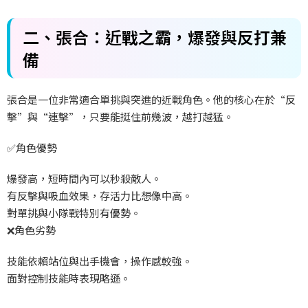
二、張合：近戰之霸，爆發與反打兼
備
張合是一位非常適合單挑與突進的近戰角色。他的核心在於“反
擊”與“連擊”，只要能挺住前幾波，越打越猛。
✅
角色優勢
爆發高，短時間內可以秒殺敵人。
有反擊與吸血效果，存活力比想像中高。
對單挑與小隊戰特別有優勢。
❌
角色劣勢
技能依賴站位與出手機會，操作感較強。
面對控制技能時表現略遜。