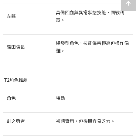
具備回血與異常狀態技能，團戰利
左慈
器。
爆發型角色，技能傷害極高但操作偏
織田信長
難。
T2
角色推薦
角色
特點
劍之勇者
初期實用，但後期容易乏力。