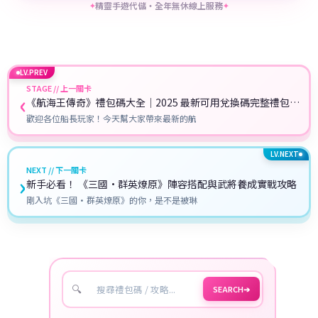
精靈手遊代儲・全年無休線上服務
✦
✦
LV.PREV
STAGE // 上一關卡
‹
《航海王傳奇》禮包碼大全｜2025 最新可用兌換碼完整禮包碼
指南
歡迎各位船長玩家！今天幫大家帶來最新的航
LV.NEXT
NEXT // 下一關卡
›
新手必看！ 《三國·群英燎原》陣容搭配與武將養成實戰攻略
剛入坑《三國·群英燎原》的你，是不是被琳
🔍
SEARCH
➔