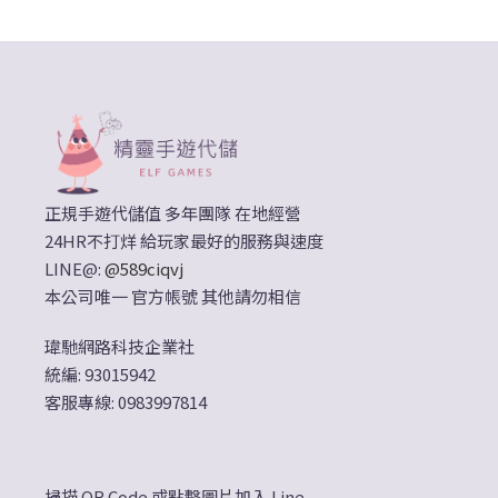
正規手遊代儲值 多年團隊 在地經營
24HR不打烊 給玩家最好的服務與速度
LINE@:
@589ciqvj
本公司唯一 官方帳號 其他請勿相信
瑋馳網路科技企業社
統編: 93015942
客服專線: 0983997814
掃描 QR Code 或點擊圖片加入 Line