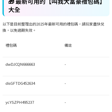
🎁
最新可用的【叫我大富豪禮包碼】
大全
以下是目前整理出的
2025
年最新可用的禮包碼，請玩家盡快兌
換，以免過期失效。
禮包碼
備註
dwDJCQN666663
-
disGFTDG452634
-
ycYSZPH495237
-