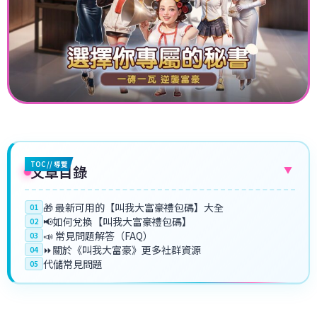
TOC // 導覽
文章目錄
▼
🎁 最新可用的【叫我大富豪禮包碼】大全
01
📢如何兌換【叫我大富豪禮包碼】
02
📣 常見問題解答（FAQ）
03
⏩關於《叫我大富豪》更多社群資源
04
代儲常見問題
05