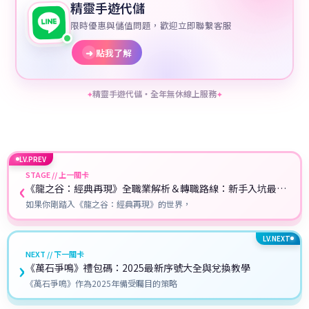
精靈手遊代儲
限時優惠與儲值問題，歡迎立即聯繫客服
➜
點我了解
精靈手遊代儲・全年無休線上服務
✦
✦
LV.PREV
STAGE // 上一關卡
‹
《龍之谷：經典再現》全職業解析＆轉職路線：新手入坑最強
職業推薦攻略！
如果你剛踏入《龍之谷：經典再現》的世界，
LV.NEXT
NEXT // 下一關卡
›
《萬石爭鳴》禮包碼：2025最新序號大全與兌換教學
《萬石爭鳴》作為2025年備受矚目的策略