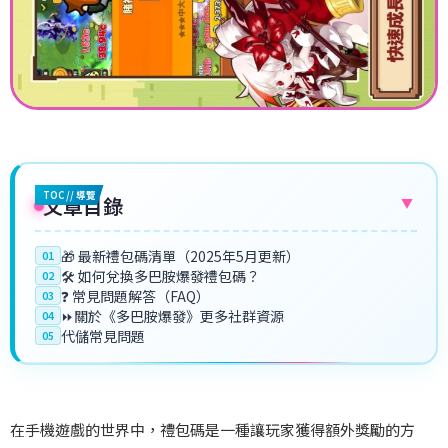
TOC // 導覽
文章目錄
▼
🎁 最新禮包碼清單（2025年5月更新）
01
🛠️ 如何兌換多巴胺爆發禮包碼？
02
❓ 常見問題解答（FAQ）
03
⏩關於《多巴胺爆發》更多社群資源
04
代儲常見問題
05
在手機遊戲的世界中，禮包碼是一種讓玩家獲得額外獎勵的方