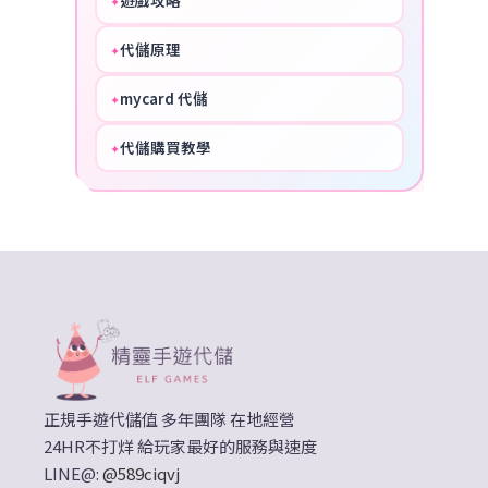
遊戲攻略
✦
COOL
代儲原理
✦
PERFECT
mycard 代儲
✦
NICE
代儲購買教學
✦
HOT
正規手遊代儲值 多年團隊 在地經營
24HR不打烊 給玩家最好的服務與速度
LINE@:
@589ciqvj