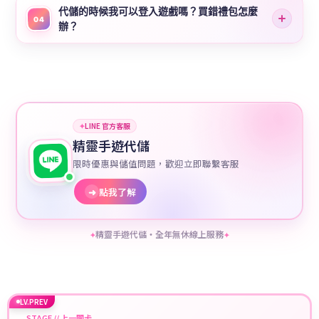
代儲的時候我可以登入遊戲嗎？買錯禮包怎麼
04
辦？
✦
LINE 官方客服
精靈手遊代儲
限時優惠與儲值問題，歡迎立即聯繫客服
➜
點我了解
精靈手遊代儲・全年無休線上服務
✦
✦
LV.PREV
STAGE // 上一關卡