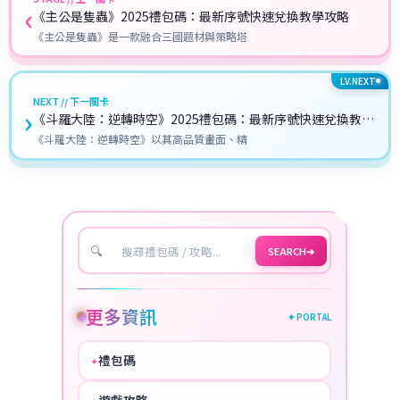
‹
《主公是隻蟲》2025禮包碼：最新序號快速兌換教學攻略
《主公是隻蟲》是一款融合三國題材與策略塔
LV.NEXT
NEXT // 下一關卡
›
《斗羅大陸：逆轉時空》2025禮包碼：最新序號快速兌換教學
攻略
《斗羅大陸：逆轉時空》以其高品質畫面、精
🔍
SEARCH
➔
更多資訊
✦ PORTAL
禮包碼
✦
HOT