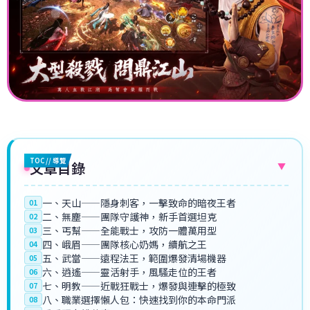
TOC // 導覽
文章目錄
▼
一、天山——隱身刺客，一擊致命的暗夜王者
01
二、無塵——團隊守護神，新手首選坦克
02
三、丐幫——全能戰士，攻防一體萬用型
03
四、峨眉——團隊核心奶媽，續航之王
04
五、武當——遠程法王，範圍爆發清場機器
05
六、逍遙——靈活射手，風騷走位的王者
06
七、明教——近戰狂戰士，爆發與連擊的極致
07
八、職業選擇懶人包：快速找到你的本命門派
08