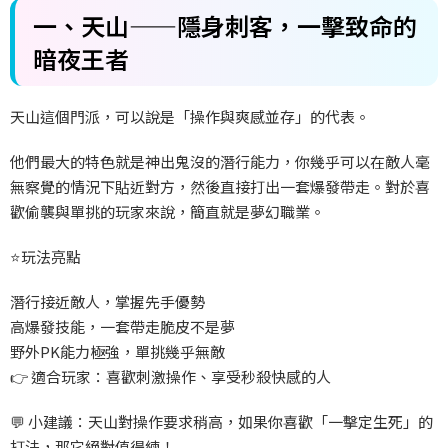
一、
天山——
隱身刺客，一擊致命的
暗夜王者
天山這個門派，可以說是「操作與爽感並存」的代表。
他們最大的特色就是神出鬼沒的潛行能力，你幾乎可以在敵人毫
無察覺的情況下貼近對方，然後直接打出一套爆發帶走。對於喜
歡偷襲與單挑的玩家來說，簡直就是夢幻職業。
⭐
玩法亮點
潛行接近敵人，掌握先手優勢
高爆發技能，一套帶走脆皮不是夢
野外PK
能力極強，單挑幾乎無敵
👉
適合玩家：喜歡刺激操作、享受秒殺快感的人
💬
小建議：天山對操作要求稍高，如果你喜歡「一擊定生死」的
打法，那它絕對值得練！