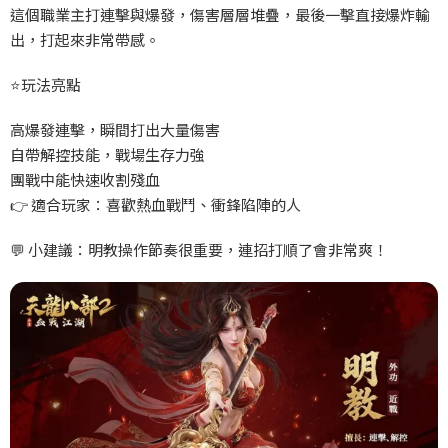
這個職業主打連擊與爆發，傷害層層堆疊，最後一擊直接爆炸輸
出，打起來非常帶感。
⭐
玩法亮點
高爆發連擊，瞬間打出大量傷害
自帶解控技能，戰場生存力強
團戰中能快速收割殘血
👉
適合玩家：喜歡熱血戰鬥、衝鋒陷陣的人
💬
小建議：明教操作節奏很重要，連招打順了會非常爽！