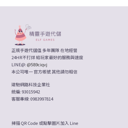
正規手遊代儲值 多年團隊 在地經營
24HR不打烊 給玩家最好的服務與速度
LINE@:
@589ciqvj
本公司唯一 官方帳號 其他請勿相信
瑋馳網路科技企業社
統編: 93015942
客服專線: 0983997814
掃描 QR Code 或點擊圖片加入 Line