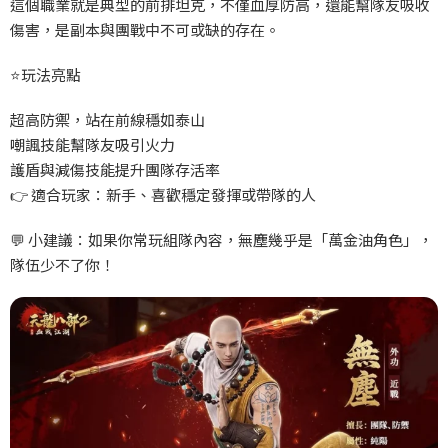
這個職業就是典型的前排坦克，不僅血厚防高，還能幫隊友吸收
傷害，是副本與團戰中不可或缺的存在。
⭐
玩法亮點
超高防禦，站在前線穩如泰山
嘲諷技能幫隊友吸引火力
護盾與減傷技能提升團隊存活率
👉
適合玩家：新手、喜歡穩定發揮或帶隊的人
💬
小建議：如果你常玩組隊內容，無塵幾乎是「萬金油角色」，
隊伍少不了你！