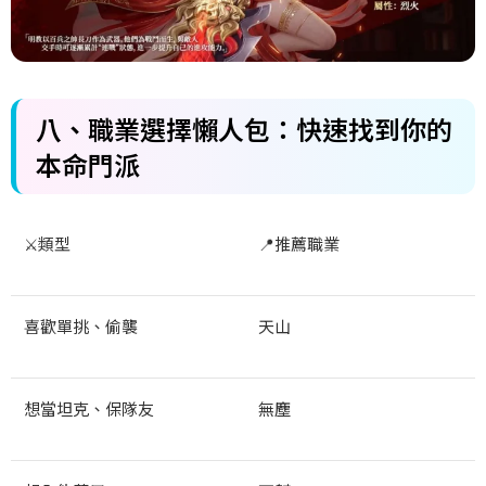
八、
職業選擇懶人包：快速找到你的
本命門派
⚔️
類型
📍
推薦職業
喜歡單挑、偷襲
天山
想當坦克、保隊友
無塵