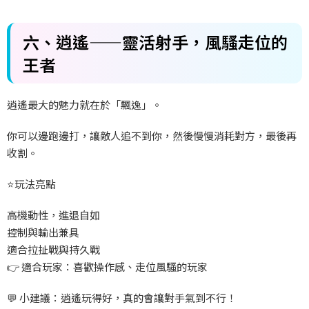
六、
逍遙——
靈活射手，風騷走位的
王者
逍遙最大的魅力就在於「飄逸」。
你可以邊跑邊打，讓敵人追不到你，然後慢慢消耗對方，最後再
收割。
⭐
玩法亮點
高機動性，進退自如
控制與輸出兼具
適合拉扯戰與持久戰
👉
適合玩家：喜歡操作感、走位風騷的玩家
💬
小建議：逍遙玩得好，真的會讓對手氣到不行！