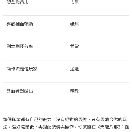
想全能萬用
丐幫
喜歡補血輔助
峨眉
副本刷怪效率
武當
操作流走位玩家
逍遙
熱血近戰輸出
明教
每個職業都有自己的魅力，沒有絕對的最強，只有最適合你的玩
法。選好職業後，再搭配裝備與操作，你就能在《天龍八部2：血