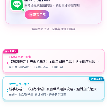
限時優惠與儲值問題，歡迎立即聯繫客服
➜
點我了解
精靈手遊代儲・全年無休線上服務
✦
✦
LV.PREV
STAGE // 上一關卡
‹
【2026最新】天龍八部2：血戰江湖禮包碼｜兌換碼序號領取
教學全攻略
各位大俠請留步！ 《天龍八部2：血戰江湖
LV.NEXT
NEXT // 下一關卡
›
新手必看！ 《幻海神域》最強職業選擇攻略，選對直接起飛！
在踏入《幻海神域》的世界時，許多新手玩家