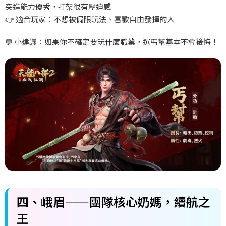
突進能力優秀，打架很有壓迫感
👉
適合玩家：不想被侷限玩法、喜歡自由發揮的人
💬
小建議：如果你不確定要玩什麼職業，選丐幫基本不會後悔！
四、
峨眉——
團隊核心奶媽，續航之
王