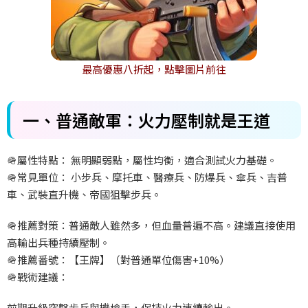
最高優惠八折起，點擊圖片前往
一、普通敵軍：火力壓制就是王道
🪖
屬性特點：
無明顯弱點，屬性均衡，適合測試火力基礎。
🪖
常見單位：
小步兵、摩托車、醫療兵、防爆兵、傘兵、吉普
車、武裝直升機、帝國狙擊步兵。
🪖
推薦對策：普通敵人雖然多，但血量普遍不高。建議直接使用
高輸出兵種持續壓制。
🪖
推薦番號：【王牌】（對普通單位傷害+10%
）
🪖
戰術建議：
前期升級突擊步兵與機槍手，保持火力連續輸出。