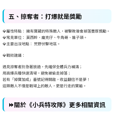
五、掠奪者：打爆就是獎勵
💎
屬性特點：
擁有寶藏的特殊敵人，被擊敗後會掉落豐厚獎勵。
💎
常見單位：
莫西幹、龐克仔、牛角哥、錐子頭。
💎
主要出沒地點：
荒野伏擊地區。
💎
戰術建議：
遇見掠奪者別急著放過，先確保全體兵力補滿；
用高爆兵種快速清場，避免被偷走掉落；
若有「掉寶加成」番號記得開啟，收益翻倍不是夢！
這類敵人不僅是戰場上的敵人，更是行走的寶箱。
⏩關於《
小兵特攻隊
》更多相關資訊