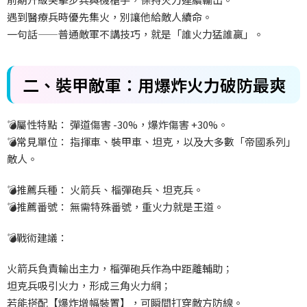
遇到醫療兵時優先集火，別讓他給敵人續命。
一句話——
普通敵軍不講技巧，就是「誰火力猛誰贏」。
二、裝甲敵軍：用爆炸火力破防最爽
💣
屬性特點：
彈道傷害 -30%
，爆炸傷害 +30%
。
💣
常見單位：
指揮車、裝甲車、坦克，以及大多數「帝國系列」
敵人。
💣
推薦兵種：
火箭兵、榴彈砲兵、坦克兵。
💣
推薦番號：
無需特殊番號，重火力就是王道。
💣
戰術建議：
火箭兵負責輸出主力，榴彈砲兵作為中距離輔助；
坦克兵吸引火力，形成三角火力網；
若能搭配【爆炸增幅裝置】，可瞬間打穿敵方防線。