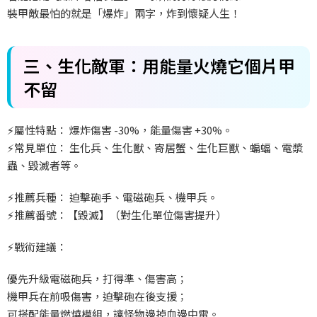
裝甲敵最怕的就是「爆炸」兩字，炸到懷疑人生！
三、生化敵軍：用能量火燒它個片甲
不留
⚡
屬性特點：
爆炸傷害 -30%
，能量傷害 +30%
。
⚡
常見單位：
生化兵、生化獸、寄居蟹、生化巨獸、蝙蝠、電漿
蟲、毀滅者等。
⚡
推薦兵種：
迫擊砲手、電磁砲兵、機甲兵。
⚡
推薦番號：【毀滅】（對生化單位傷害提升）
⚡
戰術建議：
優先升級電磁砲兵，打得準、傷害高；
機甲兵在前吸傷害，迫擊砲在後支援；
可搭配能量燃燒模組，讓怪物邊掉血邊中電。