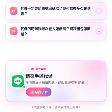
代儲一定要給賬號密碼嗎？我付款後多久會到
03
帳？
代儲的時候我可以登入遊戲嗎？買錯禮包怎麼
04
辦？
✦
LINE 官方客服
精靈手遊代儲
限時優惠與儲值問題，歡迎立即聯繫客服
➜
點我了解
精靈手遊代儲・全年無休線上服務
✦
✦