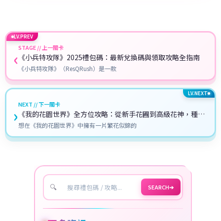
LV.PREV
STAGE // 上一關卡
‹
《小兵特攻隊》2025禮包碼：最新兌換碼與領取攻略全指南
《小兵特攻隊》（ResQRush）是一款
LV.NEXT
NEXT // 下一關卡
›
《我的花園世界》全方位攻略：從新手花圃到高級花神，種花
致富的祕訣都在這！
想在《我的花園世界》中擁有一片繁花似錦的
🔍
SEARCH
➔