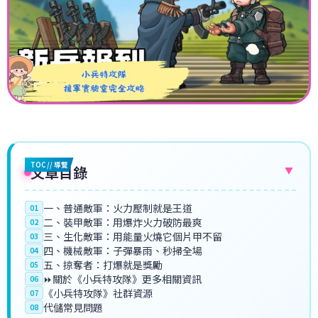
TOC // 導覽
文章目錄
▼
一、普通敵軍：火力壓制就是王道
01
二、裝甲敵軍：用爆炸火力破防最爽
02
三、生化敵軍：用能量火燒它個片甲不留
03
四、機械敵軍：子彈暴雨、秒掃全場
04
五、掠奪者：打爆就是獎勵
05
⏩關於《小兵特攻隊》更多相關資訊
06
《小兵特攻隊》社群資源
07
代儲常見問題
08