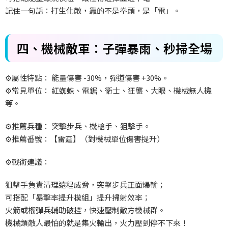
記住一句話：打生化敵，靠的不是拳頭，是「電」。
四、機械敵軍：子彈暴雨、秒掃全場
⚙️
屬性特點：
能量傷害 -30%
，彈道傷害 +30%
。
⚙️
常見單位：
紅蜘蛛、電鋸、衛士、狂襲、大眼、機械無人機
等。
⚙️
推薦兵種：
突擊步兵、機槍手、狙擊手。
⚙️
推薦番號：【雷霆】（對機械單位傷害提升）
⚙️
戰術建議：
狙擊手負責清理遠程威脅，突擊步兵正面爆輸；
可搭配「暴擊率提升模組」提升掃射效率；
火箭或榴彈兵輔助破控，快速壓制敵方機械群。
機械類敵人最怕的就是集火輸出，火力壓到停不下來！