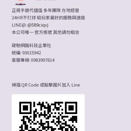
正規手遊代儲值 多年團隊 在地經營
24HR不打烊 給玩家最好的服務與速度
LINE@:
@589ciqvj
本公司唯一 官方帳號 其他請勿相信
瑋馳網路科技企業社
統編: 93015942
客服專線: 0983997814
掃描 QR Code 或點擊圖片加入 Line