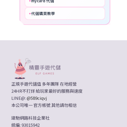
mycard 代儲
✦
NICE
代儲購買教學
✦
HOT
正規手遊代儲值 多年團隊 在地經營
24HR不打烊 給玩家最好的服務與速度
LINE@:
@589ciqvj
本公司唯一 官方帳號 其他請勿相信
瑋馳網路科技企業社
統編: 93015942