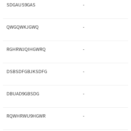
SDGAUS9GAS
-
QWGQWKJGWQ
-
RGHRWJQIHGWRQ
-
DSBSDFGBJKSDFG
-
DBUAD9GBSDG
-
RQWHRWU9HGWR
-