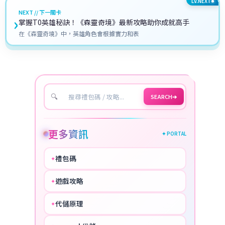
LV.NEXT
NEXT // 下一關卡
›
掌握T0英雄秘訣！《森靈奇境》最新攻略助你成就高手
在《森靈奇境》中，英雄角色會根據實力和表
🔍
SEARCH
➔
更多資訊
✦ PORTAL
禮包碼
✦
HOT
遊戲攻略
✦
COOL
代儲原理
✦
PERFECT