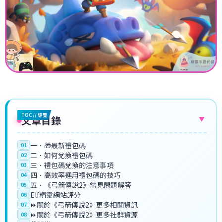
TOC // 導覽
文章目錄
▼
一．🎁最新禮包碼
01
二．如何兌換禮包碼
02
三．禮包碼兌換的注意事項
03
四．高效率運用禮包碼的技巧
04
五．《弓箭傳說2》常見問題解答
05
Elf精靈網站評分
06
⏩關於《弓箭傳說2》更多相關資訊
07
⏩關於《弓箭傳說2》更多社群資源
08