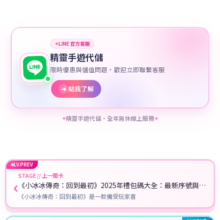
✦
LINE 官方客服
精靈手遊代儲
限時優惠與儲值問題，歡迎立即聯繫客服
➜
點我了解
精靈手遊代儲・全年無休線上服務
✦
✦
LV.PREV
STAGE // 上一關卡
‹
《小冰冰傳奇：回到最初》2025年禮包碼大全：最新序號與兌
換教學
《小冰冰傳奇：回到最初》是一款備受玩家喜