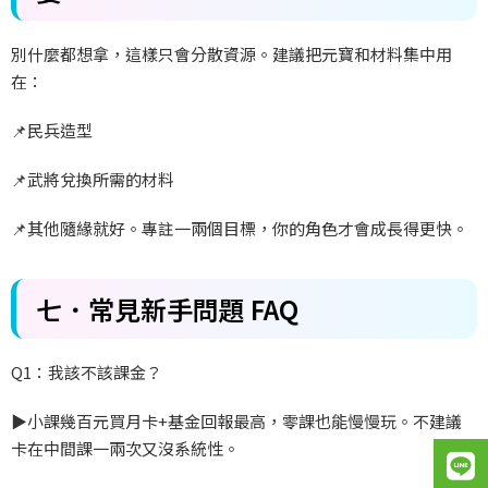
別什麼都想拿，這樣只會分散資源。建議把元寶和材料集中用
在：
📌
民兵造型
📌
武將兌換所需的材料
📌
其他隨緣就好。專註一兩個目標，你的角色才會成長得更快。
七．常見新手問題 FAQ
Q1
：我該不該課金？
▶️
小課幾百元買月卡+
基金回報最高，零課也能慢慢玩。不建議
卡在中間課一兩次又沒系統性。