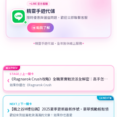
✦
LINE 官方客服
精靈手遊代儲
限時優惠與儲值問題，歡迎立即聯繫客服
➜
點我了解
精靈手遊代儲・全年無休線上服務
✦
✦
LV.PREV
STAGE // 上一關卡
‹
《Ragnarok Crush攻略》全職業實戰流派全解密：高手怎麼
搭才最強？
如果你還在《Ragnarok Crush
LV.NEXT
NEXT // 下一關卡
›
【楓之谷M禮包碼】2025夏季更新最新序號，豪華獎勵輕鬆領
歡迎來到這篇乾貨滿滿的文章！如果你也喜愛