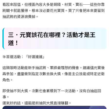
看起來超值，但裡面內容大多是銅錢、材質、寶石──這些你靠
刷關卡就能獲得，根本沒必要花元寶買。買了只會把本來要留到
抽武將的資源浪費掉。
三．元寶該花在哪裡？活動才是王
道！
🎯
首選活動：「好運連連」
這類限時活動是新手抽武將、軍師最理想的機會。建議儲元寶後
再參加，盡量衝到指定次數去換大獎，像是主公技能或特定近衛
角色。
即使抽不到大獎，次數也會累積到下一次活動，沒有白抽這回
事。
運氣好的話，還能提前抽到大獎直接賺翻。