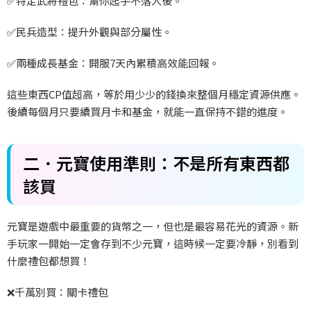
✅
特定武將禮包：幫你起手不落人後。
✅
民兵造型：提升外觀與部分屬性。
✅
兩種成長基金：開服7
天內累積高效能回報。
這些東西CP
值超高，等於用少少的錢換來整個月穩定資源供應。
後續每個月只要續買月卡和基金，就能一直保持不錯的進度。
二．元寶使用準則：不是所有東西都
該買
元寶是遊戲中最重要的貨幣之一，但也是最容易花光的資源。新
手玩家一開始一定會存到不少元寶，這時候一定要冷靜，別看到
什麼禮包都想買！
❌
千萬別買：關卡禮包