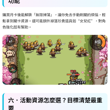
功能
購買月卡後能解鎖「無限掃蕩」，讓你免去手動刷關的煩惱，輕
鬆拿到關卡資源。還可能額外掉落珍貴道具如“女兒紅”，對角
色強化超有幫助。
六．活動資源怎麼選？目標清楚最重
要