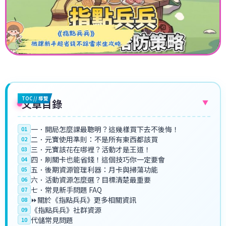
TOC // 導覽
文章目錄
▼
一．開局怎麼課最聰明？這幾樣買下去不後悔！
01
二．元寶使用準則：不是所有東西都該買
02
三．元寶該花在哪裡？活動才是王道！
03
四．刷關卡也能省錢！這個技巧你一定要會
04
五．後期資源管理利器：月卡與掃蕩功能
05
六．活動資源怎麼選？目標清楚最重要
06
七．常見新手問題 FAQ
07
⏩關於《指點兵兵》更多相關資訊
08
《指點兵兵》社群資源
09
代儲常見問題
10