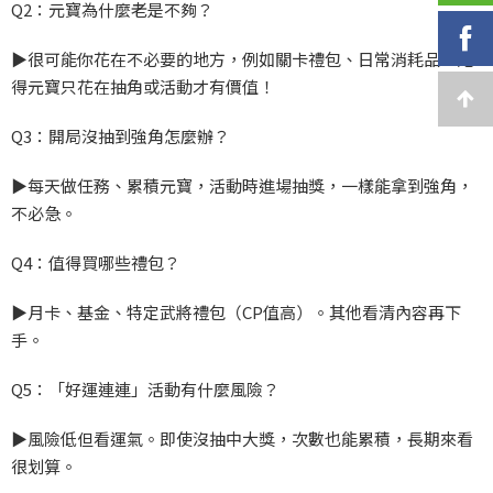
Q2
：元寶為什麼老是不夠？
▶️
很可能你花在不必要的地方，例如關卡禮包、日常消耗品。記
得元寶只花在抽角或活動才有價值！
Q3
：開局沒抽到強角怎麼辦？
▶️
每天做任務、累積元寶，活動時進場抽獎，一樣能拿到強角，
不必急。
Q4
：值得買哪些禮包？
▶️
月卡、基金、特定武將禮包（CP
值高）。其他看清內容再下
手。
Q5
：「好運連連」活動有什麼風險？
▶️
風險低但看運氣。即使沒抽中大獎，次數也能累積，長期來看
很划算。