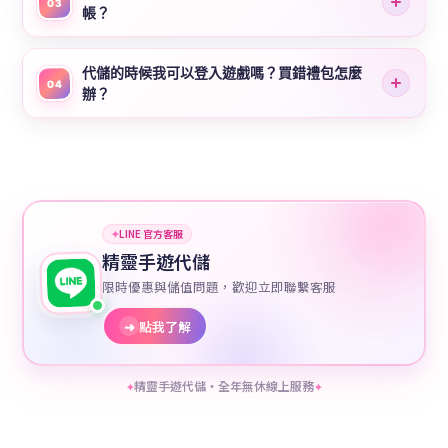
03
帳？
代儲的時候我可以登入遊戲嗎？買錯禮包怎麼
04
辦？
✦
LINE 官方客服
精靈手遊代儲
限時優惠與儲值問題，歡迎立即聯繫客服
➜
點我了解
精靈手遊代儲・全年無休線上服務
✦
✦