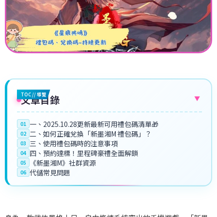
TOC // 導覽
文章目錄
▼
一、2025.10.28更新最新可用禮包碼清單🎁
01
二、如何正確兌換「新墨湘M 禮包碼」？
02
三、使用禮包碼時的注意事項
03
四、預約達標！里程碑豪禮全面解鎖
04
《新墨湘M》社群資源
05
代儲常見問題
06