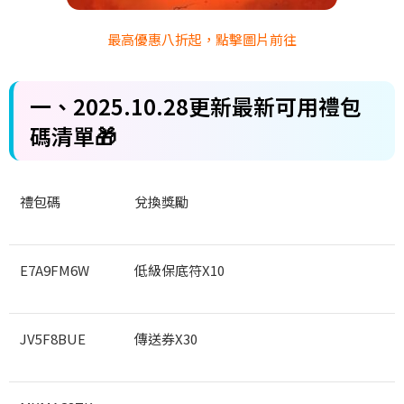
最高優惠八折起，點擊圖片前往
一、2025.10.28
更新最新可用禮包
碼清單
🎁
禮包碼
兌換獎勵
E7A9FM6W
低級保底符X10
JV5F8BUE
傳送券X30