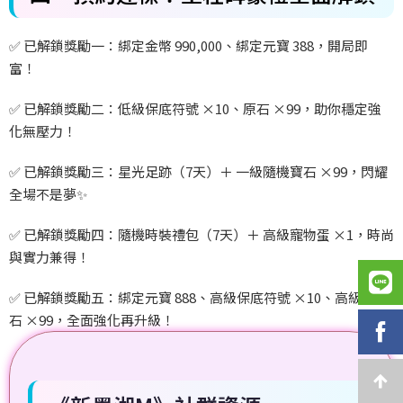
✅
已解鎖獎勵一：綁定金幣 990,000
、綁定元寶 388
，開局即
富！
✅
已解鎖獎勵二：低級保底符號 ×10
、原石 ×99
，助你穩定強
化無壓力！
✅
已解鎖獎勵三：星光足跡（7
天）＋
一級隨機寶石 ×99
，閃耀
全場不是夢
✨
✅
已解鎖獎勵四：隨機時裝禮包（7
天）＋
高級寵物蛋 ×1
，時尚
與實力兼得！
✅
已解鎖獎勵五：綁定元寶 888
、高級保底符號 ×10
、高級鑄靈
石 ×99
，全面強化再升級！