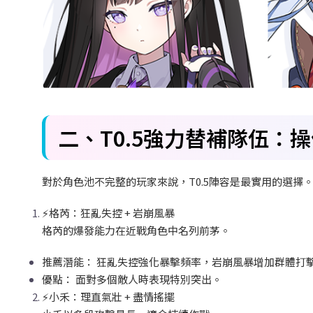
二、T0.5
強力替補隊伍：操
對於角色池不完整的玩家來說，T0.5
陣容是最實用的選擇
⚡
格芮：狂亂失控 +
岩崩風暴
格芮的爆發能力在近戰角色中名列前茅。
推薦潛能：
狂亂失控強化暴擊頻率，岩崩風暴增加群體打
優點：
面對多個敵人時表現特別突出。
⚡
小禾：理直氣壯 +
盡情搖擺