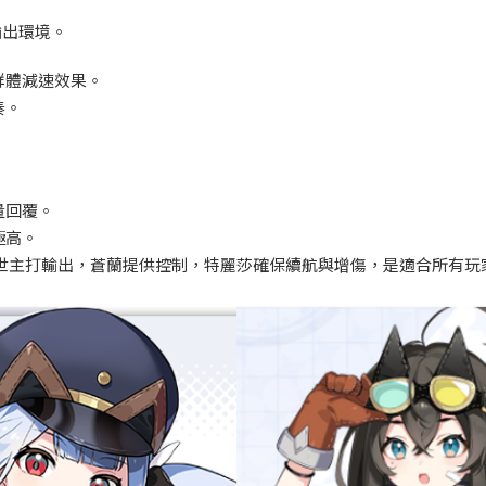
輸出環境。
群體減速效果。
奏。
量回覆。
極高。
世主打輸出，蒼蘭提供控制，特麗莎確保續航與增傷，是適合所有玩