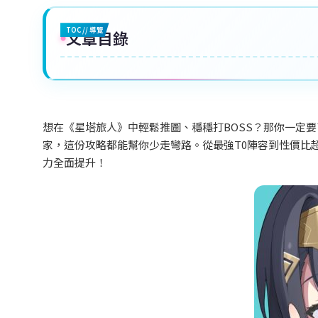
TOC // 導覽
文章目錄
想在《星塔旅人》中輕鬆推圖、穩穩打BOSS
？那你一定要
家，這份攻略都能幫你少走彎路。從最強T0
陣容到性價比
力全面提升！