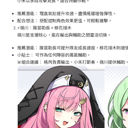
小禾以多段攻擊見長，適合持續作戰。
推薦潛能：
理直氣壯提升攻速，盡情搖擺增強彈性。
配合想法：
搭配控制角色效果更佳，可輕鬆連擊。
⚡
嶺川：揠苗助長 +
移花接木
嶺川是支援核心，能在輸出與輔助之間靈活切換。
推薦潛能：
揠苗助長可提升隊友成長速度，移花接木則增
小貼士：
可作為任何陣容的萬能輔助。
🚨
組合建議：
格芮負責輸出，小禾打節奏，嶺川提供輔助。