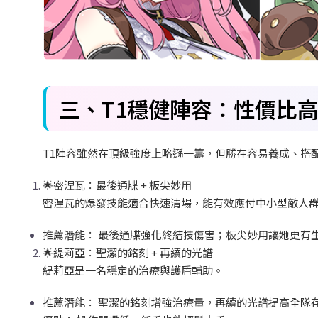
三、T1
穩健陣容：性價比
T1
陣容雖然在頂級強度上略遜一籌，但勝在容易養成、搭
🌟
密涅瓦：最後通牒 +
板尖妙用
密涅瓦的爆發技能適合快速清場，能有效應付中小型敵人
推薦潛能：
最後通牒強化終結技傷害；板尖妙用讓她更有
🌟
緹莉亞：聖潔的銘刻 +
再續的光譜
緹莉亞是一名穩定的治療與護盾輔助。
推薦潛能：
聖潔的銘刻增強治療量，再續的光譜提高全隊