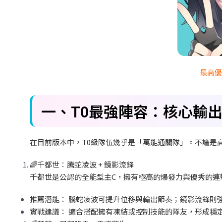
最高
一、T0
最強陣容：核心輸
在目前版本中，T0
級隊伍幾乎是「萬能通關隊」。不論是
🌈
千都世：騰蛇凌波 +
鏡影流鋒
千都世是公認的全能型主C
，擁有極高的爆發力與優秀的連
推薦潛能：
騰蛇凌波可提升位移與輸出節奏；鏡影流鋒則
實戰建議：
適合搭配擁有凍結或控制技能的隊友，形成穩