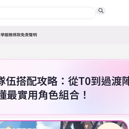
教學
服務條款
免責聲明
隊伍搭配攻略：從T0到過渡
懂最實用角色組合！