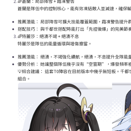
🌈
蒼蘭：局部降雪 +
霜凍警告
蒼蘭是隊伍中的控制核心，能有效凍結敵人並減速，確保
推薦潛能：
局部降雪可擴大技能覆蓋範圍，霜凍警告提升
搭配技巧：
與千都世搭配時能打出「先控後爆」的完美節
🌈
特麗莎：絕湧不竭 +
絕湧不息
特麗莎是隊伍的能量循環與增傷擔當。
推薦潛能：
絕湧·不竭強化續航，絕湧·不息提升全隊能
優勢分析：
她讓整個隊伍幾乎沒有“空窗期”，爆發頻率
💡
綜合建議：
這套T0
陣容在目前版本中幾乎無短板。千都
組合。