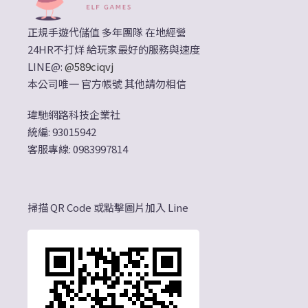
正規手遊代儲值 多年團隊 在地經營
24HR不打烊 給玩家最好的服務與速度
LINE@:
@589ciqvj
本公司唯一 官方帳號 其他請勿相信
瑋馳網路科技企業社
統編: 93015942
客服專線: 0983997814
掃描 QR Code 或點擊圖片加入 Line