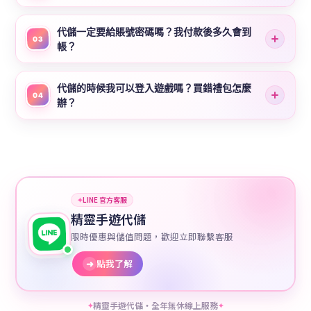
代儲一定要給賬號密碼嗎？我付款後多久會到
03
帳？
代儲的時候我可以登入遊戲嗎？買錯禮包怎麼
04
辦？
✦
LINE 官方客服
精靈手遊代儲
限時優惠與儲值問題，歡迎立即聯繫客服
➜
點我了解
精靈手遊代儲・全年無休線上服務
✦
✦