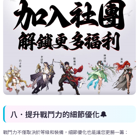
八．提升戰鬥力的細節優化
🔔
戰鬥力不僅取決於等級和裝備，細節優化也能讓您更勝一籌：