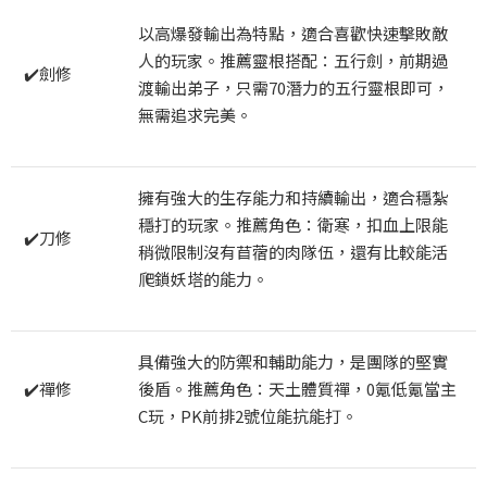
以高爆發輸出為特點，適合喜歡快速擊敗敵
人的玩家。推薦靈根搭配：五行劍，前期過
✔️劍修
渡輸出弟子，只需70潛力的五行靈根即可，
無需追求完美。
擁有強大的生存能力和持續輸出，適合穩紮
穩打的玩家。推薦角色：衛寒，扣血上限能
✔️刀修
稍微限制沒有苜蓿的肉隊伍，還有比較能活
爬鎖妖塔的能力。
具備強大的防禦和輔助能力，是團隊的堅實
✔️禪修
後盾。推薦角色：天土體質禪，0氪低氪當主
C玩，PK前排2號位能抗能打。