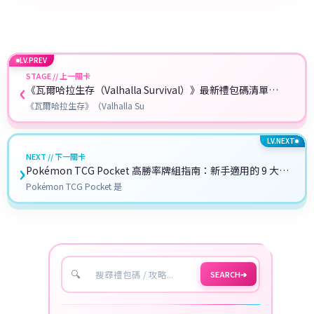
LV.PREV
STAGE // 上一關卡
‹
《瓦爾哈拉生存（Valhalla Survival）》最新禮包碼清單
（2026更新）｜最新序號詳細兌換教學
《瓦爾哈拉生存》（Valhalla Su
LV.NEXT
NEXT // 下一關卡
›
Pokémon TCG Pocket 高勝率牌組指南：新手適用的 9 大熱
門組合
Pokémon TCG Pocket 是
🔍
SEARCH
➔