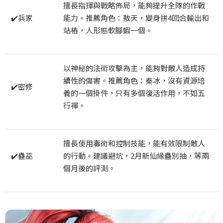
擅長指揮與戰略佈局，能夠提升全隊的作戰
✔️兵家
能力。推薦角色：敖天，變身拼4回合輸出和
站樁，人形態軟腳蝦一個。
以神秘的法術攻擊為主，能夠對敵人造成持
續性的傷害。推薦角色：秦冰，沒有資源培
✔️密修
養的一個掛件，只有多個復活作用，不如五
行禪。
擅長使用毒術和控制技能，能有效限制敵人
✔️蠱巫
的行動。建議避坑，2月新仙緣蠱別抽，等兩
個月後的評測。