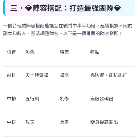
三．
💎
陣容搭配：打造最強團隊
💎
一個合理的陣容搭配能讓您在戰鬥中事半功倍。建議根據不同的
副本和敵人，靈活調整陣容。以下是一個推薦的陣容搭配：
位置
角色
職業
特點
前排
天土體質禪
禪修
高防禦，能抗能打
中排
五行劍
劍修
高爆發輸出
中排
敖天
兵家
變身後高輸出