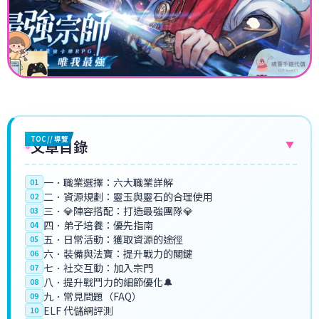
TOC // 導覽
文章目錄
▼
一．職業選擇：六大職業詳解
01
二．資源規劃：靈玉與靈石的合理使用
02
三．💎陣容搭配：打造最強團隊💎
03
四．弟子培養：優先指南
04
五．日常活動：獲取資源的途徑
05
六．裝備與法寶：提升戰力的關鍵
06
七．社交互動：加入宗門
07
八．提升戰鬥力的細節優化🔔
08
九．常見問題（FAQ）
09
ELF 代儲網評測
10