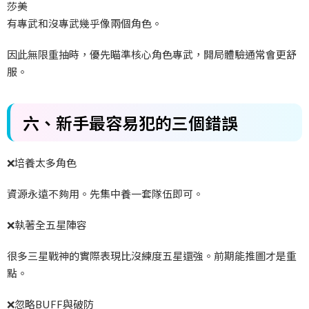
莎美
有專武和沒專武幾乎像兩個角色。
因此無限重抽時，優先瞄準核心角色專武，開局體驗通常會更舒
服。
六、新手最容易犯的三個錯誤
❌
培養太多角色
資源永遠不夠用。先集中養一套隊伍即可。
❌
執著全五星陣容
很多三星戰神的實際表現比沒練度五星還強。前期能推圖才是重
點。
❌
忽略BUFF
與破防