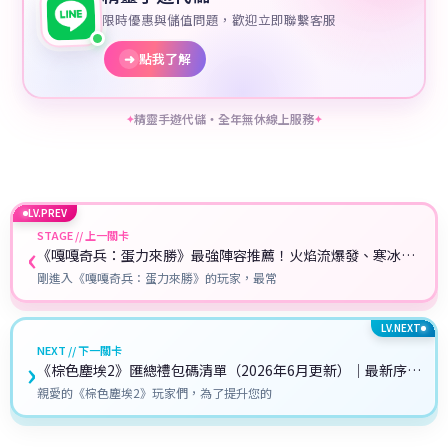
限時優惠與儲值問題，歡迎立即聯繫客服
➜
點我了解
精靈手遊代儲・全年無休線上服務
✦
✦
LV.PREV
STAGE // 上一關卡
‹
《嘎嘎奇兵：蛋力來勝》最強陣容推薦！火焰流爆發、寒冰流
控場、連擊流速攻全解析
剛進入《嘎嘎奇兵：蛋力來勝》的玩家，最常
LV.NEXT
NEXT // 下一關卡
›
《棕色塵埃2》匯總禮包碼清單（2026年6月更新）｜最新序號
詳細兌換教學
親愛的《棕色塵埃2》玩家們，為了提升您的