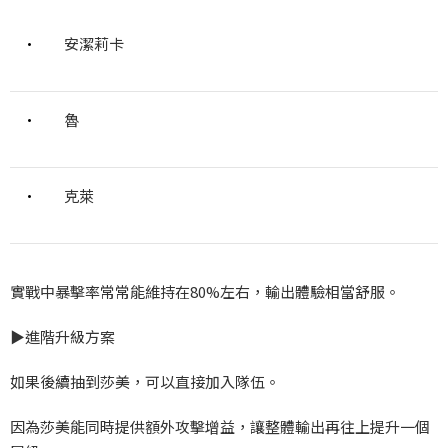
·
安潔莉卡
·
魯
·
克萊
實戰中暴擊率常常能維持在80%
左右，輸出體驗相當舒服。
▶️
進階升級方案
如果後續抽到莎美，可以直接加入隊伍。
因為莎美能同時提供額外攻擊增益，讓整體輸出再往上提升一個