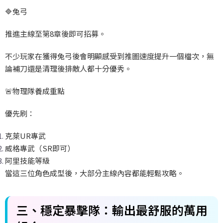
🔷
兔弓
推進主線至第8
章後即可招募。
不少玩家在獲得兔弓後會明顯感受到推圖速度提升一個檔次，無
論補刀還是清理後排敵人都十分優秀。
🚨
物理隊養成重點
優先刷：
克萊UR
專武
威格專武（SR
即可）
阿里技能等級
當這三位角色成型後，大部分主線內容都能輕鬆攻略。
三、穩定暴擊隊：輸出最舒服的萬用