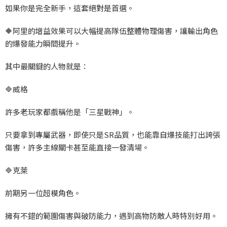
如果你是完全新手，這套絕對是首選。
🔶
阿里的增益效果可以大幅提高隊伍整體物理傷害，讓輸出角色
的爆發能力瞬間提升。
其中最關鍵的人物就是：
🔷
威格
許多老玩家都戲稱他是「三星戰神」。
只要拿到專屬武器，即使只是SR
品質，也能靠自爆技能打出誇張
傷害，許多主線關卡甚至能直接一發清場。
🔷
克萊
前期另一位超模角色。
擁有不錯的範圍傷害與破防能力，遇到高物防敵人時特別好用。