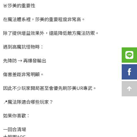
🚨
莎美的重要性
在魔法體系裡，莎美的重要程度非常高。
除了提供增益效果外，還能降低敵方魔法防禦。
遇到高魔抗怪物時：
先降防 →
再爆發輸出
傷害差距非常明顯。
因此不少玩家開局甚至會優先刷莎美UR
專武。
📍
魔法隊適合哪些玩家？
如果你喜歡：
一回合清場
大範圍AOE