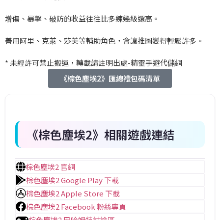
增傷、暴擊、破防的收益往往比多練幾級還高。
善用阿里、克萊、莎美等輔助角色，會讓推圖變得輕鬆許多。
*
未經許可禁止搬運，轉載請註明出處
-
精靈手遊代儲網
《棕色塵埃2》匯總禮包碼清單
《棕色塵埃2》相關遊戲連結
棕色塵埃2 官網
棕色塵埃2 Google Play 下載
棕色塵埃2 Apple Store 下載
棕色塵埃2 Facebook 粉絲專頁
棕色塵埃2 巴哈姆特討論區