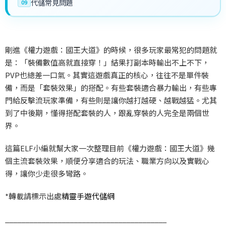
代儲常見問題
09
剛進《權力遊戲：國王大道》的時候，很多玩家最常犯的問題就
是：「裝備數值高就直接穿！」結果打副本時輸出不上不下，
PVP
也總差一口氣。其實這遊戲真正的核心，往往不是單件裝
備，而是「套裝效果」的搭配。有些套裝適合暴力輸出，有些專
門給反擊流玩家準備，有些則是讓你越打越硬、越戰越猛。尤其
到了中後期，懂得搭配套裝的人，跟亂穿裝的人完全是兩個世
界。
這篇ELF
小編就幫大家一次整理目前《權力遊戲：國王大道》幾
個主流套裝效果，順便分享適合的玩法、職業方向以及實戰心
得，讓你少走很多彎路。
*
轉載請標示出處
精靈手遊代儲網
________________________________________