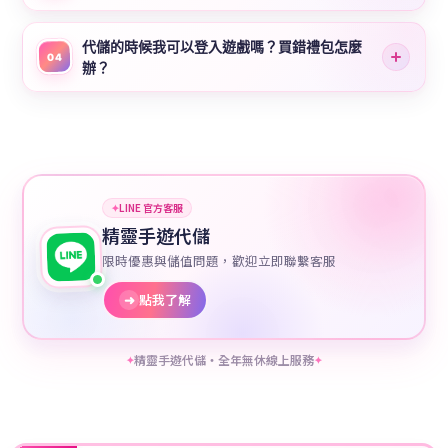
代儲的時候我可以登入遊戲嗎？買錯禮包怎麼
04
辦？
✦
LINE 官方客服
精靈手遊代儲
限時優惠與儲值問題，歡迎立即聯繫客服
➜
點我了解
精靈手遊代儲・全年無休線上服務
✦
✦