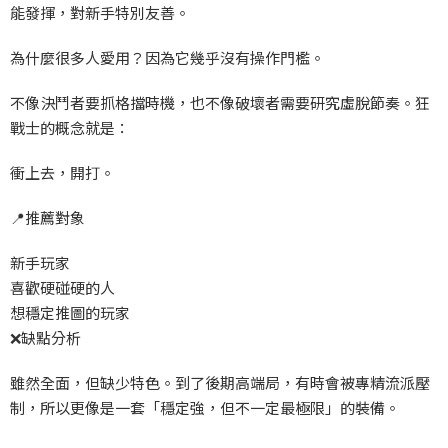
能發揮，對新手特別友善。
為什麼很多人愛用？因為它幾乎沒有操作門檻。
不像決鬥者要抓格擋時機，也不像破壞者需要研究虛脫節奏。狂
戰士的概念
就是：
衝上去，開打。
📍
推薦對象
新手玩家
喜歡硬碰硬的人
想穩定推圖的玩家
❌
缺點分析
雖然全面，但缺少特色。到了後期高端局，有時會被專精流派壓
制，所以更像是一套「穩定強，但不一定最極限」的裝備。