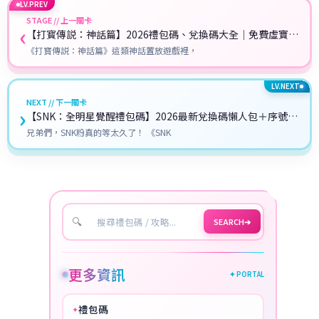
LV.PREV
STAGE // 上一關卡
‹
【打寳傳説：神話篇】2026禮包碼、兌換碼大全｜免費虛寶序
號一次領！
《打寳傳説：神話篇》這類神話置放遊戲裡，
LV.NEXT
NEXT // 下一關卡
›
【SNK：全明星覺醒禮包碼】2026最新兌換碼懶人包＋序號兌
換攻略
兄弟們，SNK粉真的等太久了！ 《SNK
🔍
SEARCH
➔
更多資訊
✦ PORTAL
禮包碼
✦
HOT