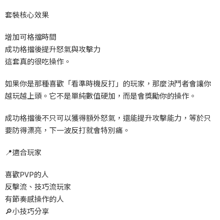
套裝核心效果
增加可格擋時間
成功格擋後提升怒氣與攻擊力
這套真的很吃操作。
如果你是那種喜歡「看準時機反打」的玩家，那麼決鬥者會讓你
越玩越上頭。它不是單純數值硬加，而是會獎勵
你的操作。
成功格擋後不只可以獲得額外怒氣，還能提升攻擊能力，等於只
要防得漂亮，下一波反打就會特別痛。
📍
適合玩家
喜歡PVP
的人
反擊流、技巧流玩家
有節奏感操作的人
🔎
小技巧分享