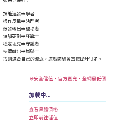
技能連發
➡️
學者
操作反擊
➡️
決鬥者
爆發輸出
➡️
破壞者
無腦硬剛
➡️
狂戰士
穩定坦克
➡️
守護者
持續輸出
➡️
嵐騎士
找到適合自己的流派，遊戲體驗會直接提升很多。
💎安全儲值・官方直充・全網最低價
加載中...
查看具體價格
立即前往儲值