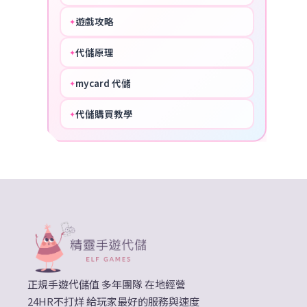
遊戲攻略
✦
COOL
代儲原理
✦
PERFECT
mycard 代儲
✦
NICE
代儲購買教學
✦
HOT
正規手遊代儲值 多年團隊 在地經營
24HR不打烊 給玩家最好的服務與速度