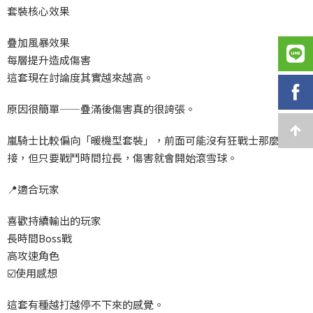
套裝核心效果
疊加風暴效果
每層提升造成傷害
這套現在討論度其實越來越高。
原因很簡單——疊滿後傷害真的很誇張。
嵐騎士比較偏向「暖機型套裝」，前面可能沒有狂戰士那麼直
接，但只要戰鬥時間拉長，傷害就會開始滾雪球。
📍
適合玩家
喜歡持續輸出的玩家
長時間Boss
戰
高攻速角色
☑️
使用感想
這套有種越打越停不下來的感覺。