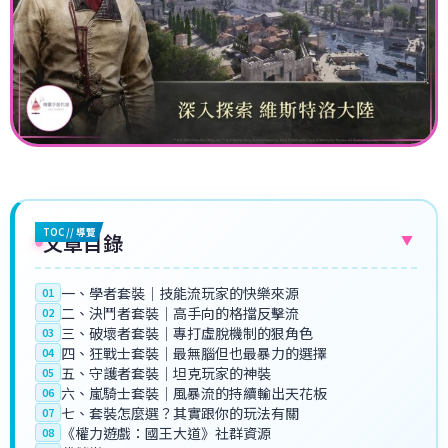
TOC // 導覽
文章目錄
▼
一、學者套裝｜技能流玩家的快樂來源
01
二、決鬥者套裝｜高手向的格擋反擊流
02
三、破壞者套裝｜專打虛脫機制的狠角色
03
四、狂戰士套裝｜最無腦但也最暴力的選擇
04
五、守護者套裝｜坦克玩家的神裝
05
六、嵐騎士套裝｜風暴流的持續輸出天花板
06
七、套裝怎麼選？其實跟你的玩法有關
07
《權力遊戲：國王大道》社群資源
08