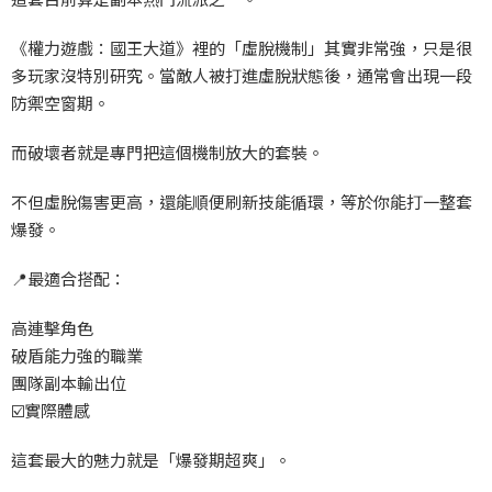
《權力遊戲：國王大道》裡的「虛脫機制」其實非常強，只是很
多玩家沒特別研究。當敵人被打進虛脫狀態後，通常會出現一段
防禦空窗期。
而破壞者就是專門把這個機制放大的套裝。
不但虛脫傷害更高，還能順便刷新技能循環，等於你能打一整套
爆發。
📍
最適合搭配：
高連擊角色
破盾能力強的職業
團隊副本輸出位
☑️
實際體感
這套最大的魅力就是「爆發期超爽」。