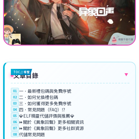
TOC // 導覽
文章目錄
▼
一．最新禮包碼與免費序號
01
二．如何兌換禮包碼
02
三．如何獲得更多免費序號
03
四．常見問題（FAQ）⁉️
04
💎ELF精靈代儲評價與推薦💎
05
⏩關於《異象回聲》更多相關資訊
06
⏩關於《異象回聲》更多社群資源
07
代儲常見問題
08