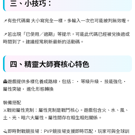
三、
小技巧：
📌
有些代碼需
大小寫完全一樣，多輸入一次也可能被判無效喔。
📌
若出現「已使用／過期」等提示，可能此代碼已經被兌換過或
時間到了。建議經常刷新最新的活動碼。
四、精靈大師賽核心特色
👻
遊戲提供多樣化養成路線，包括：•
等級升級•
技能強化•
屬性突破•
進化形態轉換
裝備搭配
⚔️
戰術屬性克制：屬性克制是戰鬥核心。遊戲包含火、水、風、
土、光、暗六大屬性。屬性間存在相生相剋關係。
🪒
即時對戰競技場：PVP
競技場支援即時匹配，玩家可與全球訓