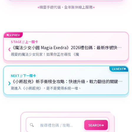
精靈手遊代儲・全年無休線上服務
✦
✦
LV.PREV
STAGE // 上一關卡
‹
《魔法少女小圓 Magia Exedra》2026禮包碼：最新序號快速
兌換教學攻略
親愛的魔法少女玩家！如果你正在尋找 《魔
LV.NEXT
NEXT // 下一關卡
›
《小將超兇》新手衝榜全攻略：快速升級，戰力翻倍的關鍵技
巧！
剛進入《小將超兇》，是不是覺得系統一堆、
🔍
SEARCH
➔