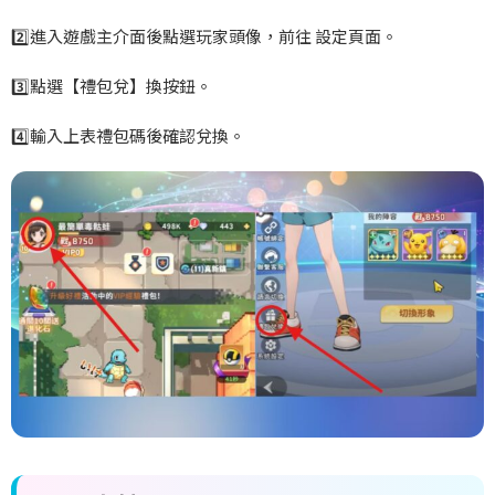
2️
進入遊戲主介面後點選玩家頭像，前往
設定頁面。
3️
點選【禮包兌】換按鈕。
4️
輸入上表禮包碼後確認
兌換。