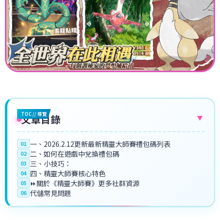
TOC // 導覽
文章目錄
▼
一、2026.2.12更新最新精靈大師賽禮包碼列表
01
二、如何在遊戲中兌換禮包碼
02
三、小技巧：
03
四、精靈大師賽核心特色
04
⏩關於《精靈大師賽》更多社群資源
05
代儲常見問題
06