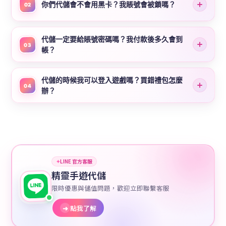
你們代儲會不會用黑卡？我賬號會被鎖嗎？
02
代儲一定要給賬號密碼嗎？我付款後多久會到
03
帳？
代儲的時候我可以登入遊戲嗎？買錯禮包怎麼
04
辦？
✦
LINE 官方客服
精靈手遊代儲
限時優惠與儲值問題，歡迎立即聯繫客服
➜
點我了解