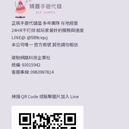
正規手遊代儲值 多年團隊 在地經營
24HR不打烊 給玩家最好的服務與速度
LINE@:
@589ciqvj
本公司唯一 官方帳號 其他請勿相信
瑋馳網路科技企業社
統編: 93015942
客服專線: 0983997814
掃描 QR Code 或點擊圖片加入 Line