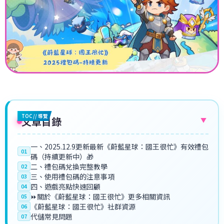
TOC // 導覽
文章目錄
▼
一、2025.12.9更新最新《蔚藍星球：國王很忙》有效禮包
01
碼（持續更新中）🎁
二、禮包碼兌換完整教學
02
三、使用禮包碼的注意事項
03
四、遊戲亮點快速回顧
04
⏩關於《蔚藍星球：國王很忙》更多相關資訊
05
《蔚藍星球：國王很忙》社群資源
06
代儲常見問題
07