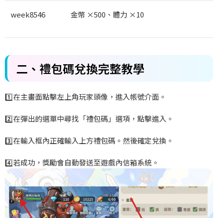
week8546
金幣 ×500
、體力 ×10
二、
禮包碼兌換完整教學
1️
在主畫面點擊左上角玩家頭像，進入帳號介面。
2️
在彈出的選單中尋找「禮包碼」選項，點擊進入。
3️
在輸入框內正確輸入上方禮包碼。然後確定兌換。
4️
若成功，獎勵會自動發送至遊戲內信箱系統。