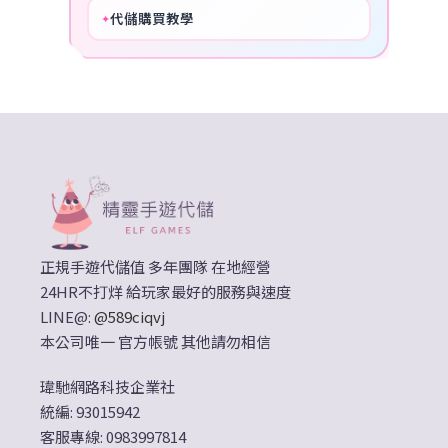
代儲購買教學
✦
HOT
正規手遊代儲值 多年團隊 在地經營
24HR不打烊 給玩家最好的服務與速度
LINE@:
@589ciqvj
本公司唯一 官方帳號 其他請勿相信
瑋馳網路科技企業社
統編: 93015942
客服專線: 0983997814