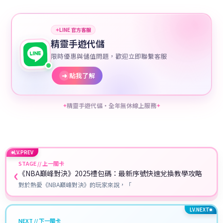
✦
LINE 官方客服
精靈手遊代儲
限時優惠與儲值問題，歡迎立即聯繫客服
➜
點我了解
精靈手遊代儲・全年無休線上服務
✦
✦
LV.PREV
STAGE // 上一關卡
‹
《NBA巔峰對決》2025禮包碼：最新序號快速兌換教學攻略
對於熱愛《NBA巔峰對決》的玩家來說，「
LV.NEXT
NEXT // 下一關卡