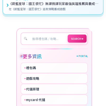
›
《蔚藍星球：國王很忙》無課微課玩家最強英雄推薦與養成攻
略
在《蔚藍星球：國王很忙》這款策略養成遊戲
🔍
SEARCH
➔
更多資訊
✦ PORTAL
禮包碼
✦
HOT
遊戲攻略
✦
COOL
代儲原理
✦
PERFECT
mycard 代儲
✦
NICE