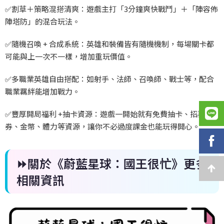
✅
割草＋策略混搭清爽：遊戲主打「3
分鐘爽快戰鬥」＋「陣容佈
陣塔防」的混合玩法。
✅
隨機召喚 +
合成系統：英雄和裝備皆有隨機機制，每場關卡都
可能與上一次不一樣，增加重玩價值。
✅
多職業英雄自由搭配：如射手、法師、召喚師、戰士等，配合
職業羈絆能增加戰力。
✅
豐厚開局福利 +
抽卡資源：遊戲一開始就有免費抽卡、招募
券、金幣、體力等資源，讓你不必過度課金也能玩得開心。
⏩關於《蔚藍星球：國王很忙》更多
相關資訊