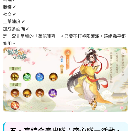
服務
✔
社交
✔
上菜速度
✔
加成多面向
✔
是一套非常穩的「萬能陣容」。只要不打極限流派，這組幾乎都
夠用。
五、高綜合產出隊：帝心隊—活動、