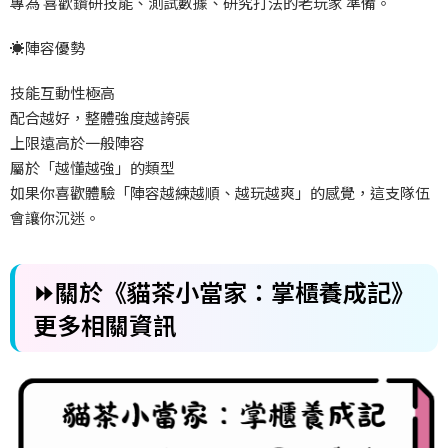
專為
喜歡鑽研技能、測試數據、研究打法的老玩家
準備。
☀️
陣容優勢
技能互動性極高
配合越好，整體強度越誇張
上限遠高於一般陣容
屬於「越懂越強」的類型
如果你喜歡體驗「陣容越練越順、越玩越爽」的感覺，這支隊伍
會讓你沉迷。
⏩關於《
貓茶小當家：掌櫃養成記
》
更多相關資訊