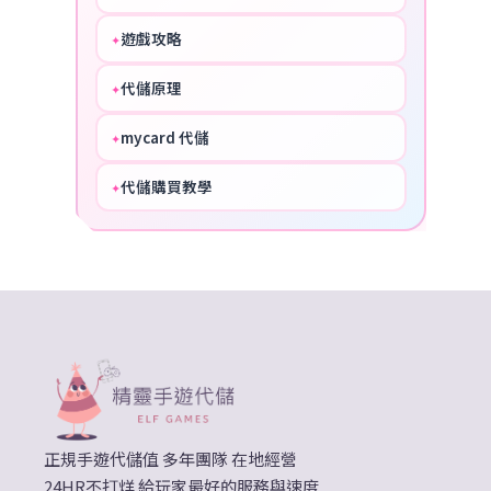
遊戲攻略
✦
COOL
代儲原理
✦
PERFECT
mycard 代儲
✦
NICE
代儲購買教學
✦
HOT
正規手遊代儲值 多年團隊 在地經營
24HR不打烊 給玩家最好的服務與速度