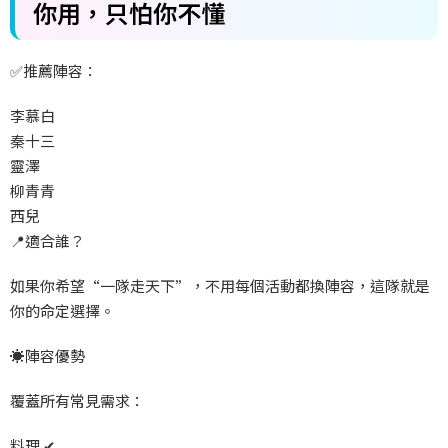
你用，只怕你不懂
✅
推薦陣容：
李慕白
秦十三
靈澤
柳青青
西兒
📍
適合誰？
如果你希望“一隊走天下”，不用每個活動都換陣容，這隊就是
你的命定選擇。
☀️
陣容優勢
覆蓋所有常見需求：
料理
✔