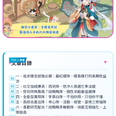
TOC // 導覽
文章目錄
▼
一、追求穩定經營必選：展紅綾隊—穩紮穩打的長期收益
01
流
二、社交加成爆表：西兒隊—想沖人氣選它準沒錯
02
三、想玩特殊風格？段曉曉隊—個性茶館最佳選擇
03
四、全能型萬用隊：李慕白隊—不怕你用，只怕你不懂
04
五、高綜合產出隊：帝心隊—活動、經營、宴席三修強隊
05
六、喜歡研究配合？段曉曉多聯動隊—技能互相強化、上
06
限極高