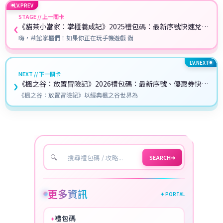
LV.PREV
STAGE // 上一關卡
‹
《貓茶小當家：掌櫃養成記》2025禮包碼：最新序號快速兌換
教學攻略
嗨，茶館掌櫃們！如果你正在玩手機遊戲 貓
LV.NEXT
NEXT // 下一關卡
›
《楓之谷：放置冒險記》2026禮包碼：最新序號、優惠券快速
兌換教學攻略
《楓之谷：放置冒險記》以經典楓之谷世界為
🔍
SEARCH
➔
更多資訊
✦ PORTAL
禮包碼
✦
HOT