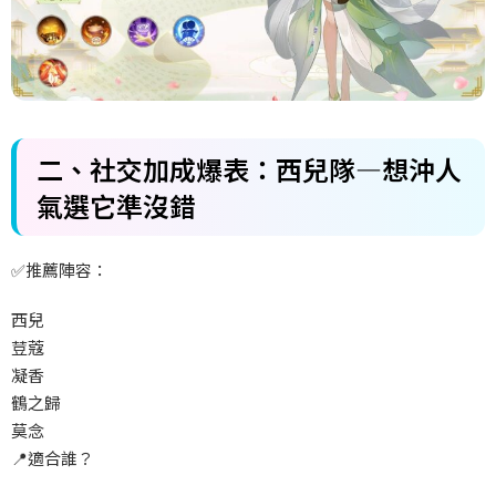
二、社交加成爆表：西兒隊—想沖人
氣選它準沒錯
✅
推薦陣容：
西兒
荳蔻
凝香
鶴之歸
莫念
📍
適合誰？