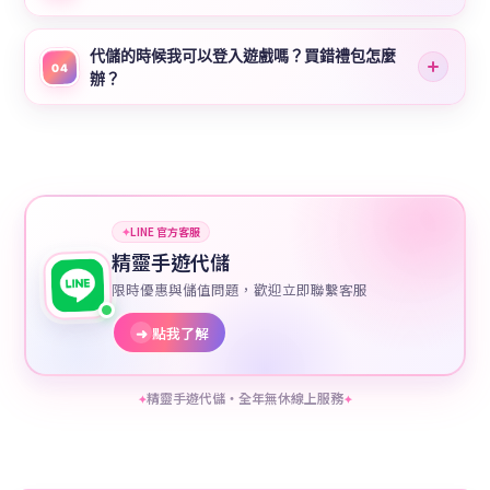
代儲的時候我可以登入遊戲嗎？買錯禮包怎麼
04
辦？
✦
LINE 官方客服
精靈手遊代儲
限時優惠與儲值問題，歡迎立即聯繫客服
➜
點我了解
精靈手遊代儲・全年無休線上服務
✦
✦