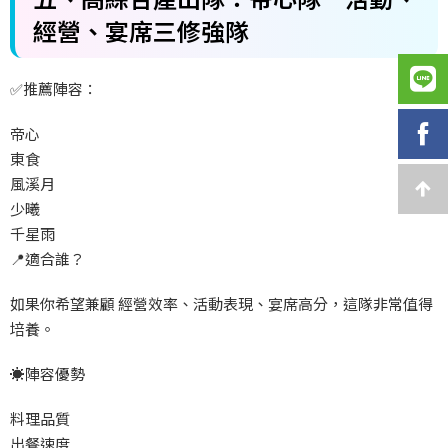
經營、宴席三修強隊
✅
推薦陣容：
帝心
東食
風溪月
少曦
千星雨
📍
適合誰？
如果你希望兼顧
經營效率、活動表現、宴席高分，這隊非常值得
培養。
☀️
陣容優勢
料理品質
出餐速度