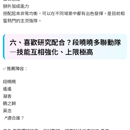
額外加成能力
搭配起來非常均衡，可以在不同場景中都有出色發揮，是目前相
當熱門的主流強隊。
六、喜歡研究配合？段曉曉多聯動隊
—技能互相強化、上限極高
✅
推薦陣容：
段曉曉
遙遙
凝香
鶴之歸
莫念
📍
適合誰？