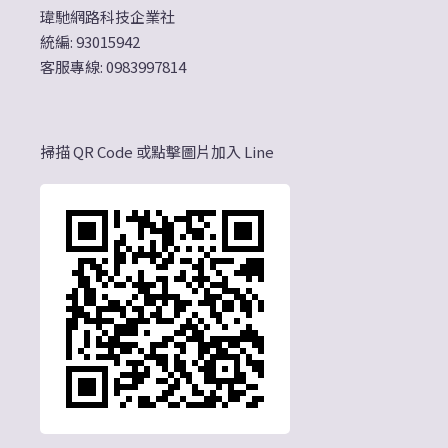
瑋馳網路科技企業社
統編: 93015942
客服專線: 0983997814
掃描 QR Code 或點擊圖片加入 Line