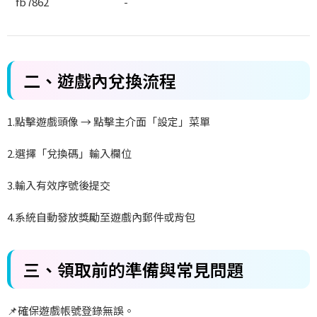
fb7862
-
二、遊戲內兌換流程
1.點擊遊戲頭像 → 點擊主介面「設定」菜單
2.選擇「兌換碼」輸入欄位
3.輸入有效序號後提交
4.系統自動發放獎勵至遊戲內郵件或背包
三、領取前的準備與常見問題
📌確保遊戲帳號登錄無誤。