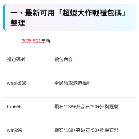
一、最新可用「超蝦大作戰禮包碼」
整理
2025.8.21
更新
禮包碼
🎁
禮包內容
week888
全民領取滿週福利
fun666
鑽石
*188+
升品石
*50+
掛機經驗
win999
鑽石*188+
突破石*50+
掛機石幣