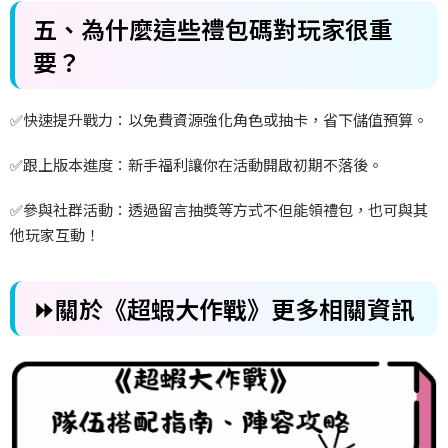
五、為什麼這些禮包碼對玩家很重
要？
✅快速提升戰力：以免費資源強化角色或抽卡，省下儲值預算。
✅跟上版本進度：新手福利讓你在活動開啟初期不落後。
✅參與社群活動：透過留言抽獎等方式不但能領禮包，也可與其
他玩家互動！
⏩關於《
超蝦大作戰
》更多相關資訊