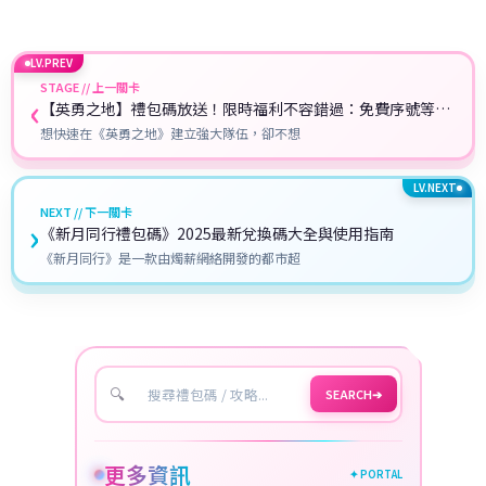
LV.PREV
STAGE // 上一關卡
‹
【英勇之地】禮包碼放送！限時福利不容錯過：免費序號等你
拿！
想快速在《英勇之地》建立強大隊伍，卻不想
LV.NEXT
NEXT // 下一關卡
›
《新月同行禮包碼》2025最新兌換碼大全與使用指南
《新月同行》是一款由燭薪網絡開發的都市超
🔍
SEARCH
➔
更多資訊
✦ PORTAL