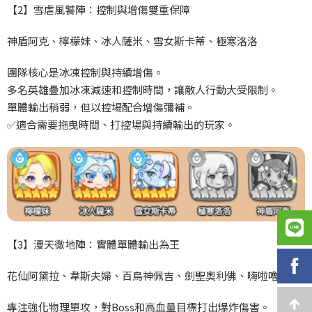
【2
】雪虐風饕陣：控制與增傷雙重保障
神盾阿克、檸檬妹、冰人薩米、雪女斯卡蒂、極寒洛洛
團隊核心是冰凍控制與持續增傷。
多名英雄疊加冰凍減速和控制時間，讓敵人行動大受限制。
單體輸出稍弱，但以控場配合增傷彌補。
✅
適合需要拖曳時間、打控場與持續輸出的玩家。
【3
】漫天徹地陣：實體單體輸出為王
花仙阿黛拉、韋斯夫婦、百鳥神佩吉、劍聖奧利佛、嗨啦嚕王子
專注強化物理單攻，對Boss
和高血量目標打出爆炸傷害。