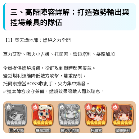
三、高階陣容詳解：打造強勢輸出與
控場兼具的隊伍
【1
】焚天熾地陣：燃燒之力全開
巨力艾斯、鳴火小吉娜、托爾索、蠻錘塔利、暴龍加加
全員提供燃燒增傷，從群攻到單體都有覆蓋。
蠻錘塔利還能降低敵方攻擊，雙重壓制。
托爾索擔當BOSS
收割手，火力集中爆發。
✅
這套陣容攻守兼備，燃燒效果讓敵人難以喘息。