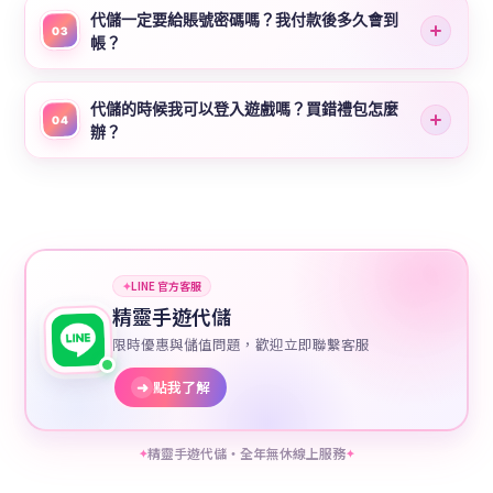
代儲一定要給賬號密碼嗎？我付款後多久會到
03
帳？
代儲的時候我可以登入遊戲嗎？買錯禮包怎麼
04
辦？
✦
LINE 官方客服
精靈手遊代儲
限時優惠與儲值問題，歡迎立即聯繫客服
➜
點我了解
精靈手遊代儲・全年無休線上服務
✦
✦