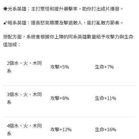
☀️
光系英雄：主打聚怪和提升暴擊率，助你打出成片爆發。
🌠
暗系英雄：擅長怒氣積攢及擊退敵人，能打亂敵方節奏。
搭配方面，系統會根據你上陣的同系英雄數量給予攻擊力與生命
值加成：
2
個水、火、木同
攻擊+5%
生命+7%
系
3
個水、火、木同
攻擊+8%
生命+11%
系
4
個水、火、木同
攻擊+12%
生命+16%
系