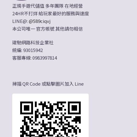
正規手遊代儲值 多年團隊 在地經營
24HR不打烊 給玩家最好的服務與速度
LINE@:
@589ciqvj
本公司唯一 官方帳號 其他請勿相信
瑋馳網路科技企業社
統編: 93015942
客服專線: 0983997814
掃描 QR Code 或點擊圖片加入 Line