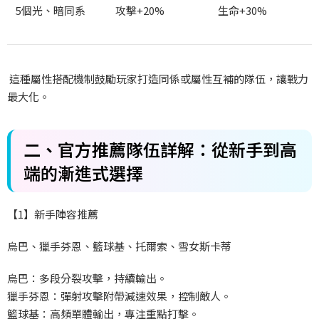
5
個光、暗同系
攻擊+20%
生命+30%
這種屬性搭配機制鼓勵玩家打造同係或屬性互補的隊伍，讓戰力
最大化。
二、官方推薦隊伍詳解：從新手到高
端的漸進式選擇
【1
】新手陣容推薦
烏巴、獵手芬恩、籃球基、托爾索、雪女斯卡蒂
烏巴：多段分裂攻擊，持續輸出。
獵手芬恩：彈射攻擊附帶減速效果，控制敵人。
籃球基：高頻單體輸出，專注重點打擊。