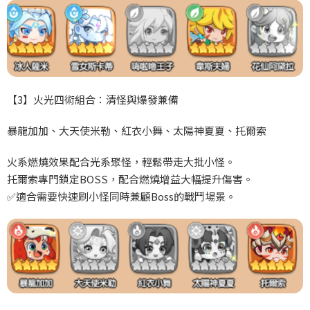
【3
】火光四術組合：清怪與爆發兼備
暴龍加加、大天使米勒、紅衣小舞、太陽神夏夏、托爾索
火系燃燒效果配合光系聚怪，輕鬆帶走大批小怪。
托爾索專門鎖定BOSS
，配合燃燒增益大幅提升傷害。
✅
適合需要快速刷小怪同時兼顧Boss
的戰鬥場景。