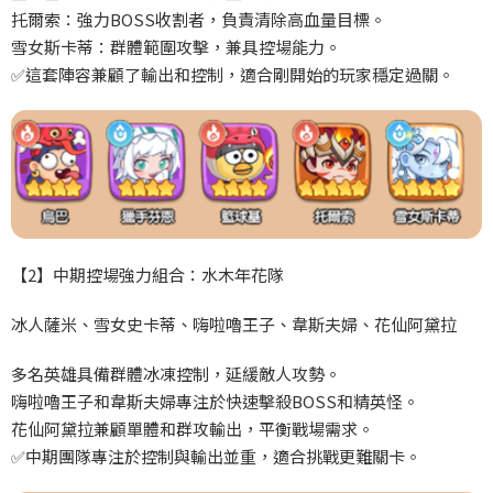
托爾索：強力BOSS
收割者，負責清除高血量目標。
雪女斯卡蒂：群體範圍攻擊，兼具控場能力。
✅
這套陣容兼顧了輸出和控制，適合剛開始的玩家穩定過關。
【2
】中期控場強力組合：水木年花隊
冰人薩米、雪女史卡蒂、嗨啦嚕王子、韋斯夫婦、花仙阿黛拉
多名英雄具備群體冰凍控制，延緩敵人攻勢。
嗨啦嚕王子和韋斯夫婦專注於快速擊殺BOSS
和精英怪。
花仙阿黛拉兼顧單體和群攻輸出，平衡戰場需求。
✅
中期團隊專注於控制與輸出並重，適合挑戰更難關卡。