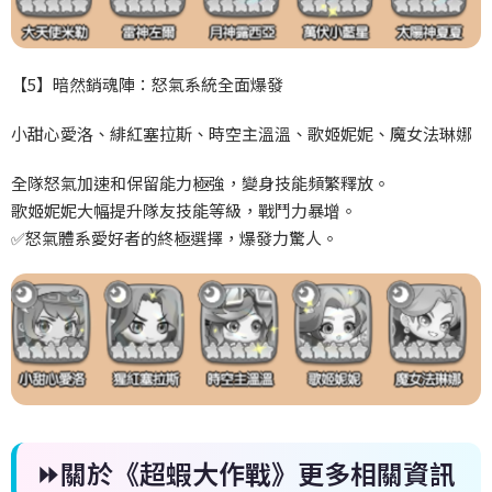
【5
】暗然銷魂陣：怒氣系統全面爆發
小甜心愛洛、緋紅塞拉斯、時空主溫溫、歌姬妮妮、魔女法琳娜
全隊怒氣加速和保留能力極強，變身技能頻繁釋放。
歌姬妮妮大幅提升隊友技能等級，戰鬥力暴增。
✅
怒氣體系愛好者的終極選擇，爆發力驚人。
⏩關於《
超蝦大作戰
》更多相關資訊