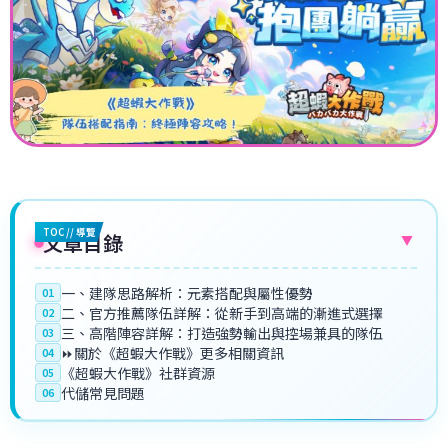
TOC // 導覽
文章目錄
▼
一、建隊思路解析：元素搭配與屬性優勢
01
二、官方推薦隊伍詳解：從新手到高端的漸進式選擇
02
三、高階陣容詳解：打造強勢輸出與控場兼具的隊伍
03
⏩關於《超蝦大作戰》更多相關資訊
04
《超蝦大作戰》社群資源
05
代儲常見問題
06