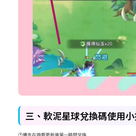
三、
軟泥星球兌換碼使用小
🕐
優先在遊戲更新後第一時間兌換