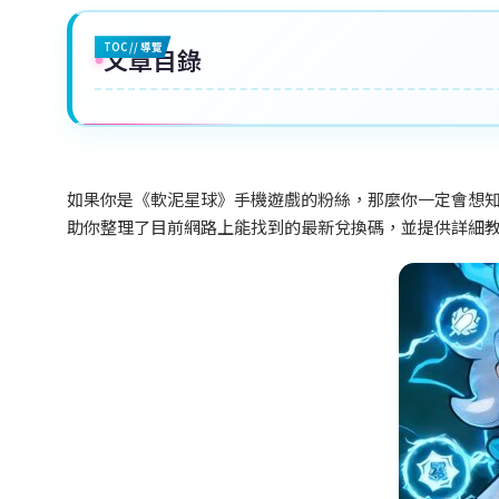
TOC // 導覽
文章目錄
如果你是《軟泥星球》手機遊戲的粉絲，那麼你一定會想
助你整理了目前網路上能找到的最新兌換碼，並提供詳細