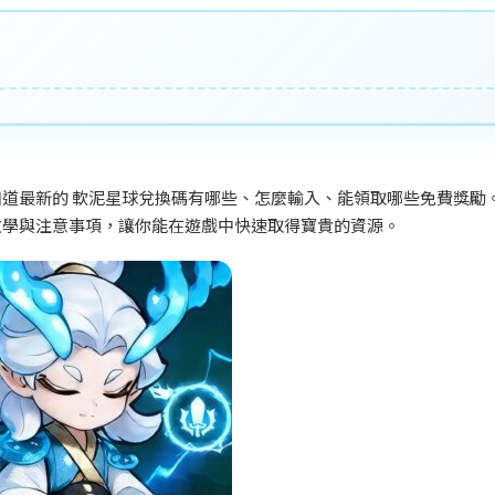
知道最新的
軟泥星球兌換碼有哪些、怎麼輸入、能領取哪些免費獎勵
教學與注意事項，讓你能在遊戲中快速取得寶貴的資源。