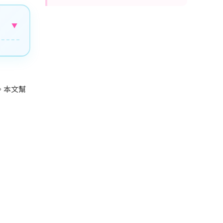
▼
。本文幫