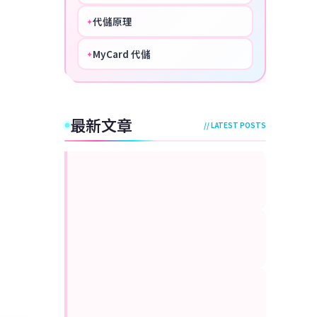
代儲原理
✦
PERFECT
MyCard 代儲
✦
NICE
最新文章
// LATEST POSTS