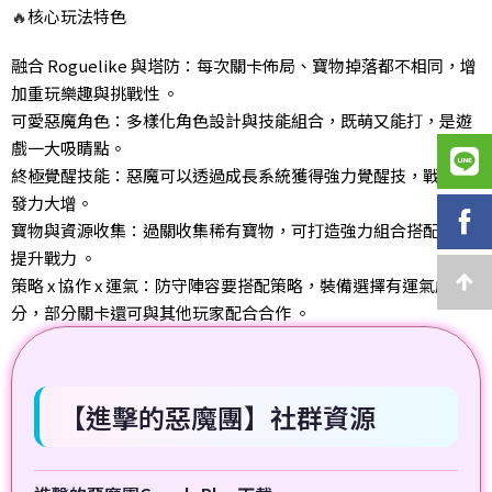
🔥
核心玩法特色
融合 Roguelike 與塔防：每次關卡佈局、寶物掉落都不相同，增
加重玩樂趣與挑戰性 。
可愛惡魔角色：多樣化角色設計與技能組合，既萌又能打，是遊
戲一大吸睛點。
終極覺醒技能：惡魔可以透過成長系統獲得強力覺醒技，戰局爆
發力大增。
寶物與資源收集：過關收集稀有寶物，可打造強力組合搭配角色
提升戰力 。
策略 x 協作 x 運氣：防守陣容要搭配策略，裝備選擇有運氣成
分，部分關卡還可與其他玩家配合合作 。
【進擊的惡魔團】社群資源