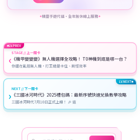
精靈手遊代儲・全年無休線上服務
✦
✦
LV.PREV
STAGE // 上一關卡
‹
《機甲變變變》無人機選擇全攻略！ T0神機到底是哪一台？
你還在亂搭無人機，打王總是卡住、刷怪效率
LV.NEXT
NEXT // 下一關卡
›
《三國冰河時代》2025禮包碼：最新序號快速兌換教學攻略
三國冰河時代7月10日正式上線！ 🎉 這