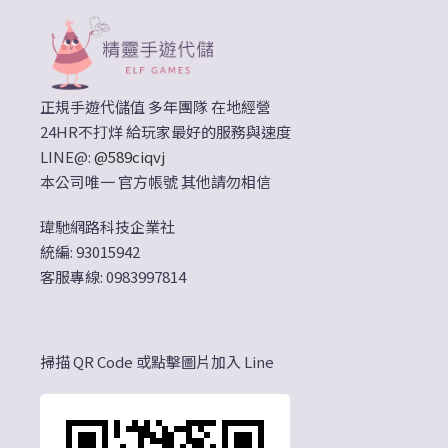
正規手遊代儲值 多年團隊 在地經營
24HR不打烊 給玩家最好的服務與速度
LINE@:
@589ciqvj
本公司唯一 官方帳號 其他請勿相信
瑋馳網路科技企業社
統編: 93015942
客服專線: 0983997814
掃描 QR Code 或點擊圖片加入 Line