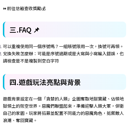
⏩前往信箱查收獎勵💰
三.FAQ
📌
可以重複使用同一個序號嗎？一組賬號限用一次，換號可再領。
兌換失敗怎麼辦：可能是序號過期或是大寫與小寫輸入錯誤，也
請檢查是不是複製到空白字符
四.遊戲玩法亮點與背景
遊戲背景設定在一個「貪婪的人類」企圖奪取地獄寶藏、佔領地
獄領土的架空世界。惡魔們聯盟起來，準備迎擊人類大軍，保衛
自己的家園。玩家將招募並配置不同能力的惡魔角色，抵禦敵人
浪潮、奪回寶藏。