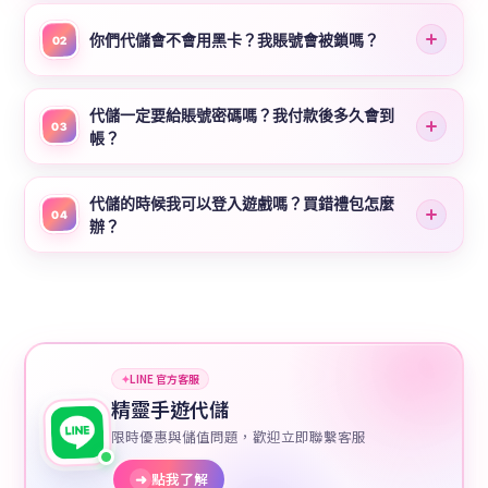
你們代儲會不會用黑卡？我賬號會被鎖嗎？
02
代儲一定要給賬號密碼嗎？我付款後多久會到
03
帳？
代儲的時候我可以登入遊戲嗎？買錯禮包怎麼
04
辦？
✦
LINE 官方客服
精靈手遊代儲
限時優惠與儲值問題，歡迎立即聯繫客服
➜
點我了解