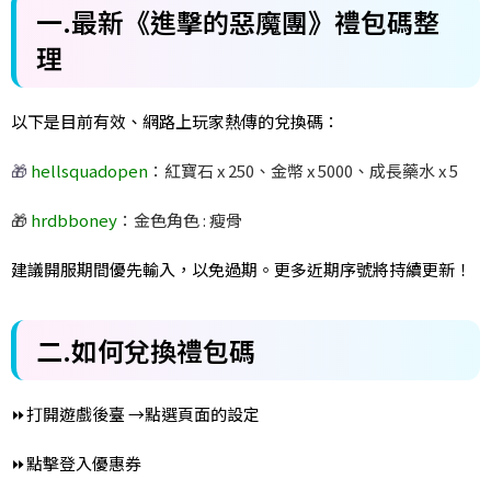
一.最新《進擊的惡魔團》禮包碼整
理
以下是目前有效、網路上玩家熱傳的兌換碼：
🎁
hellsquadopen
：紅寶石 x 250、金幣 x 5000、成長藥水 x 5
🎁
hrdbboney
：金色角色 : 瘦骨
建議開服期間優先輸入，以免過期。更多近期序號將持續更新！
二.如何兌換禮包碼
⏩打開遊戲後臺 →點選頁面的設定
⏩點擊登入優惠券