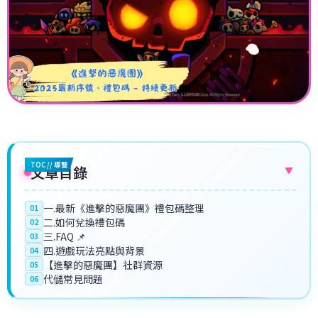
TOC // 導覽
文章目錄
▼
一.最新《進擊的惡魔團》禮包碼整理
01
二.如何兌換禮包碼
02
三.FAQ 📌
03
四.遊戲玩法亮點與背景
04
【進擊的惡魔團】社群資源
05
代儲常見問題
06