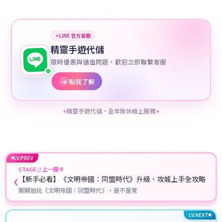
✦
LINE 官方客服
精靈手遊代儲
限時優惠與儲值問題，歡迎立即聯繫客服
➜
點我了解
精靈手遊代儲・全年無休線上服務
✦
✦
LV.PREV
STAGE // 上一關卡
‹
【新手必看】《文明帝國：同盟時代》升級、攻城上手全攻略
剛開始玩《文明帝國：同盟時代》，是不是常
LV.NEXT