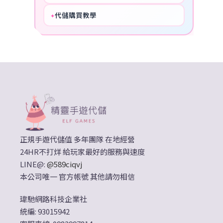
代儲購買教學
✦
HOT
正規手遊代儲值 多年團隊 在地經營
24HR不打烊 給玩家最好的服務與速度
LINE@:
@589ciqvj
本公司唯一 官方帳號 其他請勿相信
瑋馳網路科技企業社
統編: 93015942