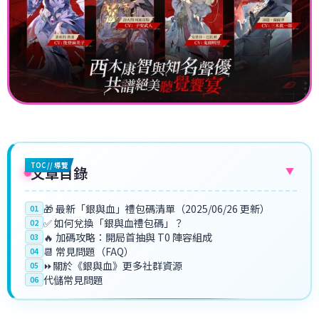
TOC // 導覽
文章目錄
▼
🎁 最新「銀與血」禮包碼清單（2025/06/26 更新）
01
✅ 如何兌換「銀與血禮包碼」？
02
🔥 加碼攻略：開局首抽與 T0 陣容組成
03
📆 常見問題（FAQ）
04
⏩關於《銀與血》更多社群資源
05
代儲常見問題
06