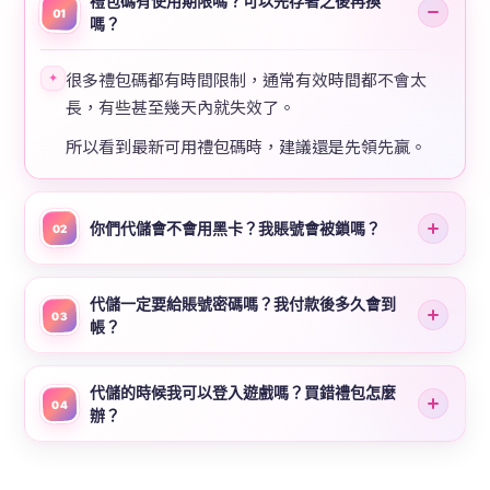
禮包碼有使用期限嗎？可以先存著之後再換
01
嗎？
很多禮包碼都有時間限制，通常有效時間都不會太
✦
長，有些甚至幾天內就失效了。
所以看到最新可用禮包碼時，建議還是先領先贏。
你們代儲會不會用黑卡？我賬號會被鎖嗎？
02
代儲一定要給賬號密碼嗎？我付款後多久會到
03
帳？
代儲的時候我可以登入遊戲嗎？買錯禮包怎麼
04
辦？