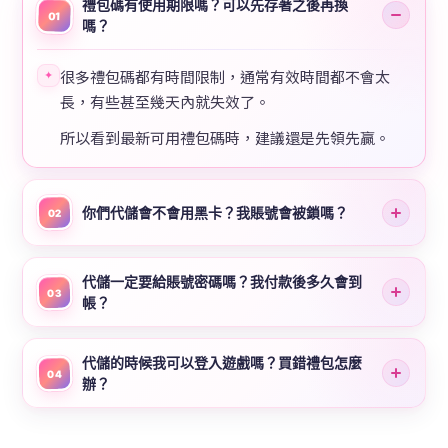
禮包碼有使用期限嗎？可以先存著之後再換
01
嗎？
很多禮包碼都有時間限制，通常有效時間都不會太
✦
長，有些甚至幾天內就失效了。
所以看到最新可用禮包碼時，建議還是先領先贏。
你們代儲會不會用黑卡？我賬號會被鎖嗎？
02
代儲一定要給賬號密碼嗎？我付款後多久會到
03
帳？
代儲的時候我可以登入遊戲嗎？買錯禮包怎麼
04
辦？