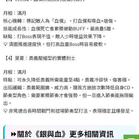
月相：滿月
核心機轉：標記敵人為「血僕」，打血僕有吸血+增傷。
技能成長性：血僕死亡會累積被動BUFF，最高疊5層。
缺點：打Boss表現不佳，敵人少時增益效果下降。
💡 清圖推進速度快，但打高血量Boss時容易疲軟。
【4】萊夏：奧義壓縮型的實體劍士
月相：滿月
特點：可永久降低奧義所需能量至4點，奧義冷卻快、傷害穩。
出招邏輯：奧義範圍廣、威力高，隨我方施放次數降低自身CD。
節奏型角色：需要累積節奏才會強勢，但一旦進入節奏能無限輸
出。
💡 非常適合長時間戰鬥和控場節奏型打法，表現穩定且爆發足。
⏩關於《銀與血》更多相關資訊