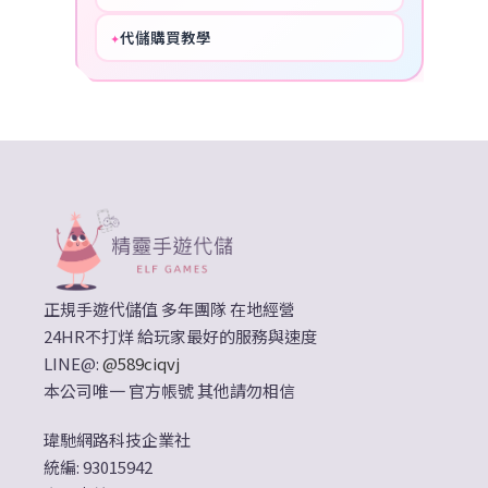
代儲購買教學
✦
HOT
正規手遊代儲值 多年團隊 在地經營
24HR不打烊 給玩家最好的服務與速度
LINE@:
@589ciqvj
本公司唯一 官方帳號 其他請勿相信
瑋馳網路科技企業社
統編: 93015942