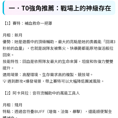
一．T0強角推薦：戰場上的神級存在
【1】賽特：補血救命一把罩
月相：新月
優勢：她是遊戲中的頂級輔助，最大的亮點是她的奧義能「回溯3
秒前的血量」，也就是說隊友被集火、快暴斃都能原地復活般拉
回來。
技能特性：回血是依照隊友最大的生命來算，坦度和恢復力雙雙
提升。
適用場景：高壓環境、生存需求高的複製、競技場。
💡 遇到群攻+爆發場景，帶上賽特可以大幅降低團滅風險。
【2】阿卡貝拉：音符流輔助中的萬能工具人
月相：殘月
特點：透過音符疊BUFF（增傷、法傷、暴擊），還能順便幫全
體補血。