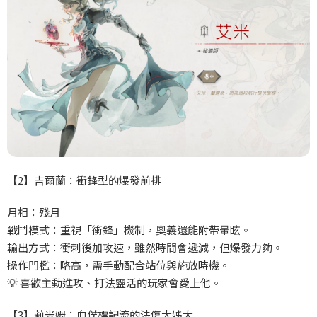
【2】吉爾蘭：衝鋒型的爆發前排
月相：殘月
戰鬥模式：重視「衝鋒」機制，奧義還能附帶暈眩。
輸出方式：衝刺後加攻速，雖然時間會遞減，但爆發力夠。
操作門檻：略高，需手動配合站位與施放時機。
💡 喜歡主動進攻、打法靈活的玩家會愛上他。
【3】莉米姆：血僕標記流的法傷大姊大