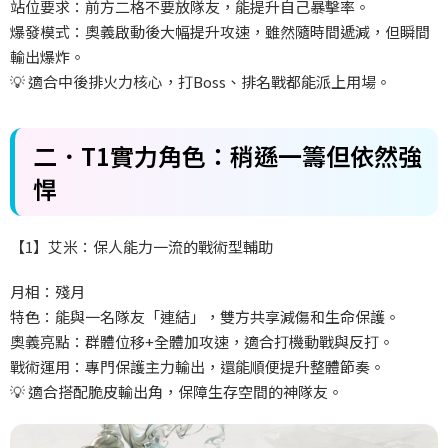
站位要求：前方二格不要放隊友，能提升自己暴擊率。
爆發模式：奧義啟動後大幅提升攻速，雖然隨時間遞減，但瞬間
輸出爆炸。
💡 適合中後排火力核心，打Boss、排名戰都能派上用場。
二．T1實力角色：稍遜一籌但依然強
悍
【1】艾米：保人能力一流的戰術型輔助
月相：殘月
特色：能與一名隊友「連結」，雙方共享減傷和生命保護。
奧義亮點：群體位移+全體加攻速，適合打機動戰與反打。
戰術運用：專門保護主力輸出，還能順便提升整體節奏。
💡 適合搭配脆皮輸出角，保障生存空間的神隊友。