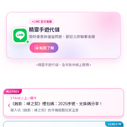
✦
LINE 官方客服
精靈手遊代儲
限時優惠與儲值問題，歡迎立即聯繫客服
➜
點我了解
精靈手遊代儲・全年無休線上服務
✦
✦
LV.PREV
STAGE // 上一關卡
‹
《蝕影：緋之契》禮包碼：2025序號、兌換碼分享！
剛入坑《蝕影：緋之契》的手機遊戲玩家注意
LV.NEXT