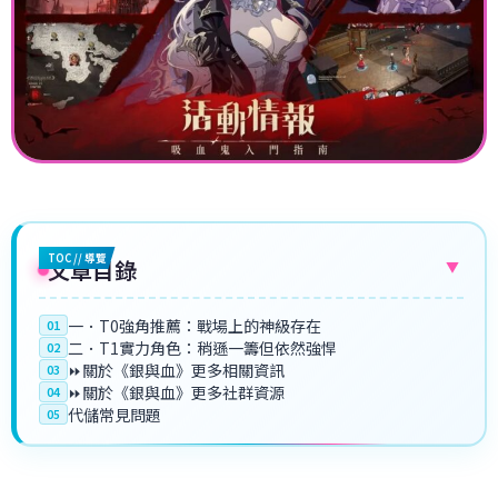
TOC // 導覽
文章目錄
▼
一．T0強角推薦：戰場上的神級存在
01
二．T1實力角色：稍遜一籌但依然強悍
02
⏩關於《銀與血》更多相關資訊
03
⏩關於《銀與血》更多社群資源
04
代儲常見問題
05