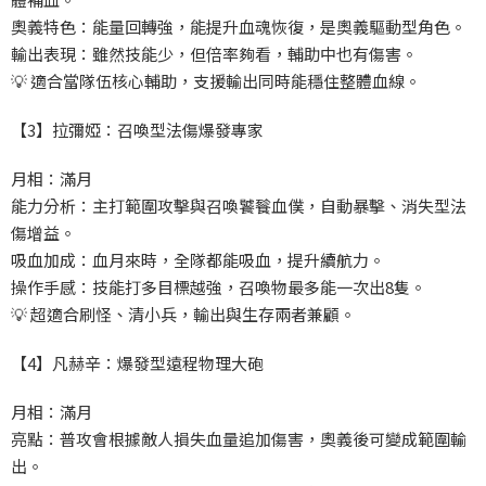
奧義特色：能量回轉強，能提升血魂恢復，是奧義驅動型角色。
輸出表現：雖然技能少，但倍率夠看，輔助中也有傷害。
💡 適合當隊伍核心輔助，支援輸出同時能穩住整體血線。
【3】拉彌婭：召喚型法傷爆發專家
月相：滿月
能力分析：主打範圍攻擊與召喚饕餮血僕，自動暴擊、消失型法
傷增益。
吸血加成：血月來時，全隊都能吸血，提升續航力。
操作手感：技能打多目標越強，召喚物最多能一次出8隻。
💡 超適合刷怪、清小兵，輸出與生存兩者兼顧。
【4】凡赫辛：爆發型遠程物理大砲
月相：滿月
亮點：普攻會根據敵人損失血量追加傷害，奧義後可變成範圍輸
出。