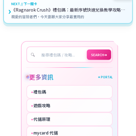
NEXT // 下一關卡
›
《Ragnarok Crush》禮包碼：最新序號快速兌換教學攻略
（2025年7月）
親愛的冒險者們，今天要跟大家分享最實用的
🔍
SEARCH
➔
更多資訊
✦ PORTAL
禮包碼
✦
HOT
遊戲攻略
✦
COOL
代儲原理
✦
PERFECT
mycard 代儲
✦
NICE