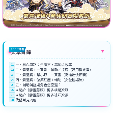
TOC // 導覽
文章目錄
▼
一、核心思路：先穩定，再追求效率
01
二、素還真＋一頁書＋輔助／控場（萬用穩定型）
02
三、素還真＋葉小釵＋一頁書（高輸出快節奏）
03
四、素還真＋傲笑紅塵＋輔助（安全控場流）
04
五、輔助與控場角色怎麼選？
05
⏩關於《霹靂蘑菇》更多相關資訊
06
⏩關於《霹靂蘑菇》更多社群資源
07
代儲常見問題
08