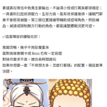
素還真在隊伍中負責主要輸出，不論清小怪或打菁英都很穩定；
一頁書則扛起前排壓力，生存力高，能有效保護後排，讓戰鬥節
奏不會輕易崩盤。第三個位置建議帶輔助或控場角色，例如補
血、減速或限制敵方行動的角色，都能讓整體戰況更可控。
✅
這套陣容的優點在於：
推圖流暢，幾乎不用反覆重來
面對高傷害關卡或 Boss
也有一定容錯
對操作要求不高，適合長時間遊玩
如果你想要一套「不用想太多、怎麼打都穩」的配置，選這套準
沒錯。