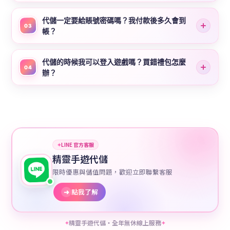
代儲一定要給賬號密碼嗎？我付款後多久會到
03
帳？
代儲的時候我可以登入遊戲嗎？買錯禮包怎麼
04
辦？
✦
LINE 官方客服
精靈手遊代儲
限時優惠與儲值問題，歡迎立即聯繫客服
➜
點我了解
精靈手遊代儲・全年無休線上服務
✦
✦