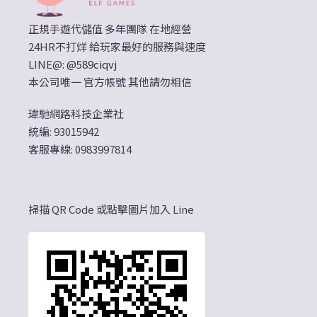
正規手遊代儲值 多年團隊 在地經營
24HR不打烊 給玩家最好的服務與速度
LINE@:
@589ciqvj
本公司唯一 官方帳號 其他請勿相信
瑋馳網路科技企業社
統編: 93015942
客服專線: 0983997814
掃描 QR Code 或點擊圖片加入 Line