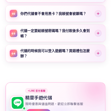
你們代儲會不會用黑卡？我賬號會被鎖嗎？
02
代儲一定要給賬號密碼嗎？我付款後多久會到
03
帳？
代儲的時候我可以登入遊戲嗎？買錯禮包怎麼
04
辦？
✦
LINE 官方客服
精靈手遊代儲
限時優惠與儲值問題，歡迎立即聯繫客服