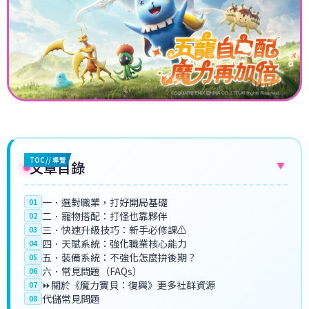
TOC // 導覽
文章目錄
▼
一．選對職業，打好開局基礎
01
二．寵物搭配：打怪也靠夥伴
02
三．快速升級技巧：新手必修課⚠️
03
四．天賦系統：強化職業核心能力
04
五．裝備系統：不強化怎麼拚後期？
05
六．常見問題（FAQs）
06
⏩關於《魔力寶貝：復興》更多社群資源
07
代儲常見問題
08