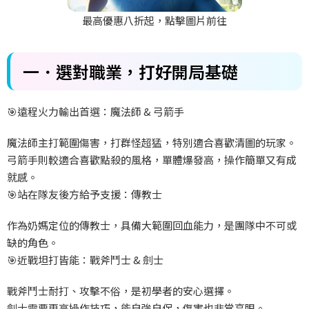
最高優惠八折起，點擊圖片前往
一．選對職業，打好開局基礎
🎯遠程火力輸出首選：魔法師 & 弓箭手
魔法師主打範圍傷害，打群怪超猛，特別適合喜歡清圖的玩家。
弓箭手則較適合喜歡點殺的風格，單體爆發高，操作簡單又有成
就感。
🎯站在隊友後方給予支援：傳教士
作為奶媽定位的傳教士，具備大範圍回血能力，是團隊中不可或
缺的角色。
🎯近戰坦打皆能：戰斧鬥士 & 劍士
戰斧鬥士耐打、攻擊不俗，是初學者的安心選擇。
劍士需要更高操作技巧，能自強自保，傷害也非常亮眼。