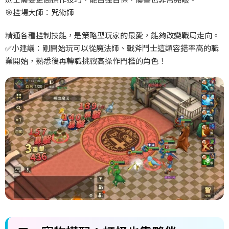
🎯控場大師：咒術師
精通各種控制技能，是策略型玩家的最愛，能夠改變戰局走向。
✅小建議：剛開始玩可以從魔法師、戰斧鬥士這類容錯率高的職
業開始，熟悉後再轉職挑戰高操作門檻的角色！