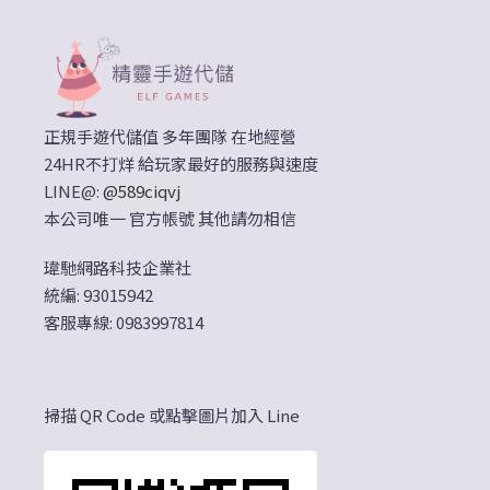
正規手遊代儲值 多年團隊 在地經營
24HR不打烊 給玩家最好的服務與速度
LINE@:
@589ciqvj
本公司唯一 官方帳號 其他請勿相信
瑋馳網路科技企業社
統編: 93015942
客服專線: 0983997814
掃描 QR Code 或點擊圖片加入 Line