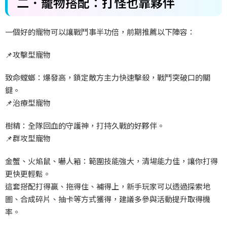
二．寵物搭配：打怪也靠夥伴
一個好的寵物可以讓戰鬥事半功倍，前期推薦以下陣容：
📌攻擊型寵物
致命螳螂：爆發高，鎖定敵方主力快速擊殺，戰鬥突破口的關
鍵。
📌治療型寵物
樹精：全隊回血的守護神，打持久戰的好夥伴。
📌群攻型寵物
金蟹、火焰鼠、嚇人箱：範圍技能強大，清場能力佳，讓你打得
更快更輕鬆。
這套搭配打得贏、拖得住、補得上，新手玩家可以透過探索地
圖、合成碎片、抽卡等方式獲得，建議多參與活動提升取得機
率。