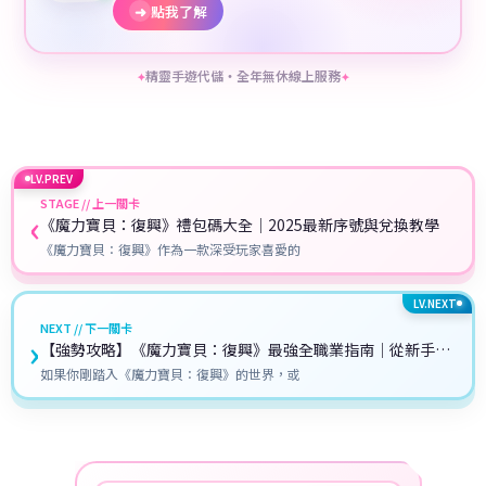
➜
點我了解
精靈手遊代儲・全年無休線上服務
✦
✦
LV.PREV
STAGE // 上一關卡
‹
《魔力寶貝：復興》禮包碼大全｜2025最新序號與兌換教學
《魔力寶貝：復興》作為一款深受玩家喜愛的
LV.NEXT
NEXT // 下一關卡
›
【強勢攻略】《魔力寶貝：復興》最強全職業指南｜從新手到
高玩一步搞定！
如果你剛踏入《魔力寶貝：復興》的世界，或