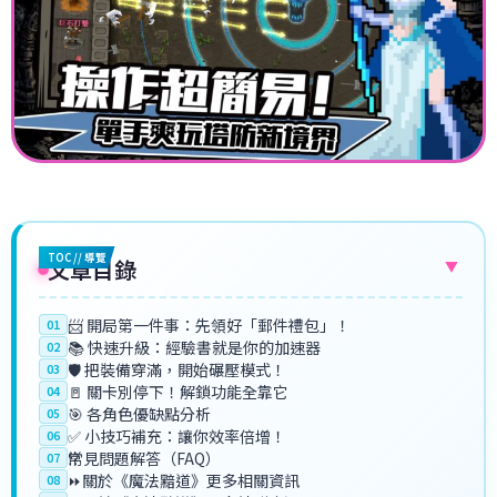
TOC // 導覽
文章目錄
▼
📨 開局第一件事：先領好「郵件禮包」！
01
📚 快速升級：經驗書就是你的加速器
02
🛡️ 把裝備穿滿，開始碾壓模式！
03
🚪 關卡別停下！解鎖功能全靠它
04
🎯 各角色優缺點分析
05
✅ 小技巧補充：讓你效率倍增！
06
⁉️常見問題解答（FAQ）
07
⏩關於《魔法黯道》更多相關資訊
08