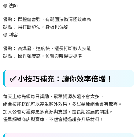
🟢 法師
優點： 群體傷害強，有範圍法術清怪效率高
缺點： 易打斷施法，身板也偏脆
🟡 刺客
優點： 高爆發、速度快，擅長打斷敵人技能
缺點： 操作難度高，位置與時機要抓準
✅ 小技巧補充：讓你效率倍增！
每天上線先領每日獎勵，累積資源永遠不會太多。
組合技能搭配可以產生額外效果，多試幾種組合會有驚喜。
加入公會可獲得更多資源與支援，是長期發展的關鍵。
儘早解鎖商店與寶庫，不然會錯過超多升級材料！