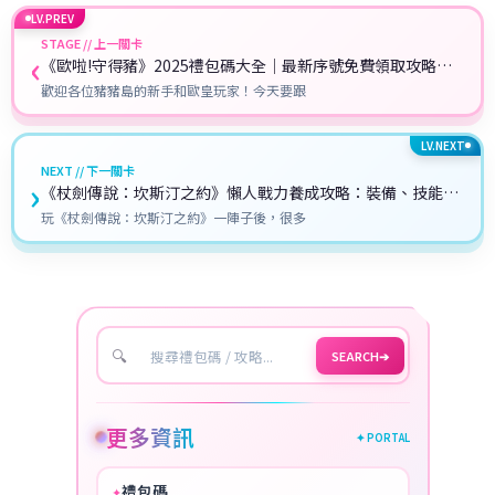
LV.PREV
STAGE // 上一關卡
‹
《歐啦!守得豬》2025禮包碼大全｜最新序號免費領取攻略與
教學
歡迎各位豬豬島的新手和歐皇玩家！今天要跟
LV.NEXT
NEXT // 下一關卡
›
《杖劍傳說：坎斯汀之約》懶人戰力養成攻略：裝備、技能、
戰力全搞懂！
玩《杖劍傳說：坎斯汀之約》一陣子後，很多
🔍
SEARCH
➔
更多資訊
✦ PORTAL
禮包碼
✦
HOT