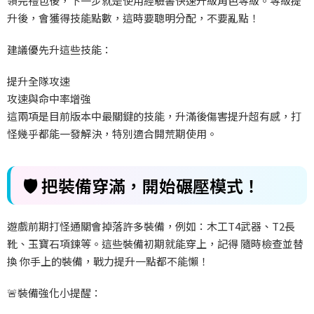
領完禮包後，下一步就是使用經驗書快速升級角色等級。等級提
升後，會獲得技能點數，這時要聰明分配，不要亂點！
建議優先升這些技能：
提升全隊攻速
攻速與命中率增強
這兩項是目前版本中最關鍵的技能，升滿後傷害提升超有感，打
怪幾乎都能一發解決，特別適合開荒期使用。
🛡️ 把裝備穿滿，開始碾壓模式！
遊戲前期打怪通關會掉落許多裝備，例如：木工T4武器、T2長
靴、玉寶石項鍊等。這些裝備初期就能穿上，記得 隨時檢查並替
換 你手上的裝備，戰力提升一點都不能懶！
🚨裝備強化小提醒：