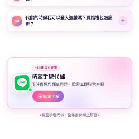
代儲的時候我可以登入遊戲嗎？買錯禮包怎麼
04
辦？
✦
LINE 官方客服
精靈手遊代儲
限時優惠與儲值問題，歡迎立即聯繫客服
➜
點我了解
精靈手遊代儲・全年無休線上服務
✦
✦