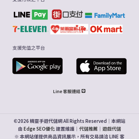
支援充值之平台
Line 客服連結
©2026 精靈手遊代儲網 All Rights Reserved｜本網站
由
Edge SEO優化
建置維護｜
代儲推薦
｜
遊戲代儲
※ 本網站僅提供商品資訊展示，所有交易請洽 LINE 客