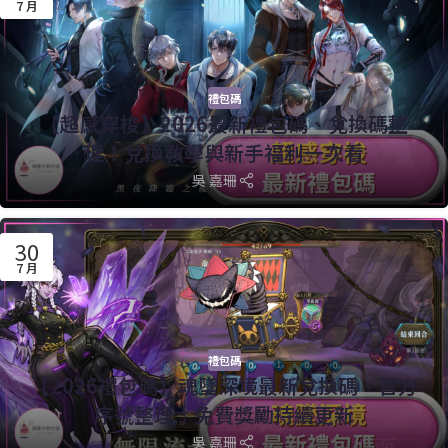
7 月
禮包碼
【超感穿梭】2026最新禮包碼、兌換碼整
理！兌換教學與新手福利一次看
吳 嘉珊
30
7 月
禮包碼
【2026禮包碼】魂墜深境最新兌換碼、官方
序號整理｜免費獎勵持續更新
吳 嘉珊