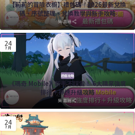
【莉莉的冒險衣櫥】禮包碼｜2026最新兌換
碼、序號整理、兌換教學與新手攻略
吳 嘉珊
24
7 月
遊戲攻略
《瑪奇 Mobile》新手不踩雷！ 6大職業強度
排行＋神速升級攻略
吳 嘉珊
24
7 月