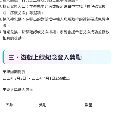
找到兌換入口：在遊戲主介面或設定選單中尋找「禮包碼兌換」
或「序號兌換」等選項。
輸入禮包碼：在彈出的對話框中輸入您所取得的禮包碼或免費序
號。
確認兌換：點擊確認或兌換按鈕，系統會提示您兌換成功並發放
相應的獎勵。
三．遊戲上線紀念登入獎勵
▼
舉辦期間
⏰
2025
年3
月3
日
～ 2025
年4
月1
日2:59
截止
▼
登入獎勵內容
🎀
天
數
獎勵
數量