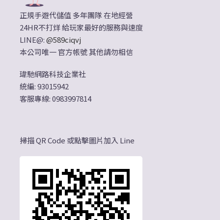
正規手遊代儲值 多年團隊 在地經營
24HR不打烊 給玩家最好的服務與速度
LINE@:
@589ciqvj
本公司唯一 官方帳號 其他請勿相信
瑋馳網路科技企業社
統編: 93015942
客服專線: 0983997814
掃描 QR Code 或點擊圖片加入 Line