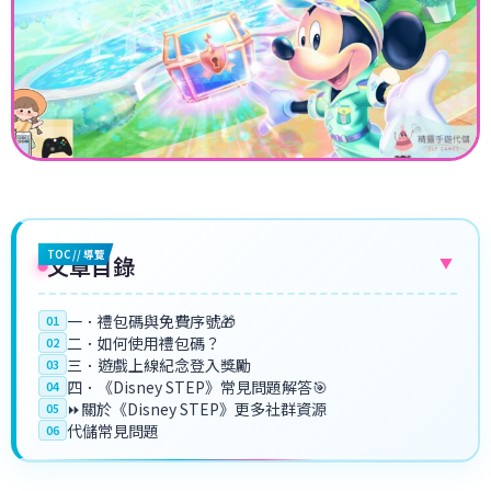
TOC // 導覽
文章目錄
▼
一．禮包碼與免費序號🎁
01
二．如何使用禮包碼？
02
三．遊戲上線紀念登入獎勵
03
四．《Disney STEP》常見問題解答🎯
04
⏩關於《Disney STEP》更多社群資源
05
代儲常見問題
06