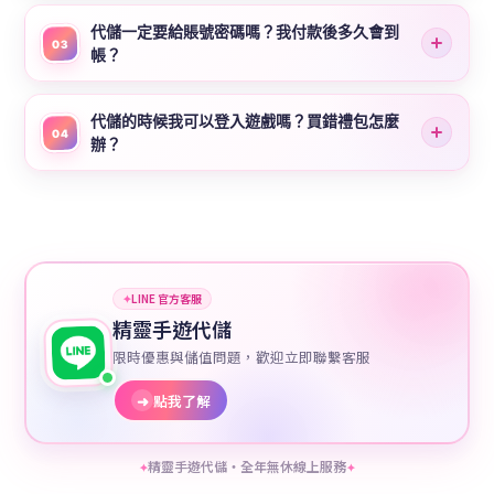
代儲一定要給賬號密碼嗎？我付款後多久會到
03
帳？
代儲的時候我可以登入遊戲嗎？買錯禮包怎麼
04
辦？
✦
LINE 官方客服
精靈手遊代儲
限時優惠與儲值問題，歡迎立即聯繫客服
➜
點我了解
精靈手遊代儲・全年無休線上服務
✦
✦