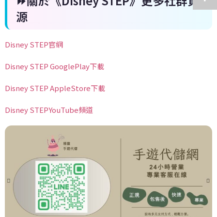
⏩關於《Disney STEP》更多社群資
源
Disney STEP官網
Disney STEP GooglePlay下載
Disney STEP AppleStore下載
Disney STEPYouTube頻道