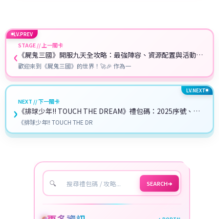
LV.PREV
STAGE // 上一關卡
‹
《屍鬼三國》開服九天全攻略：最強陣容、資源配置與活動參
與詳解
歡迎來到《屍鬼三國》的世界！🚀🎉 作為一
LV.NEXT
NEXT // 下一關卡
›
《排球少年!! TOUCH THE DREAM》禮包碼：2025序號、兌
換碼分享
《排球少年!! TOUCH THE DR
🔍
SEARCH
➔