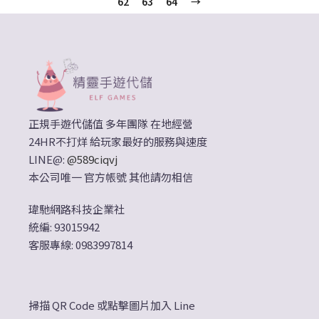
62
63
64
→
正規手遊代儲值 多年團隊 在地經營
24HR不打烊 給玩家最好的服務與速度
LINE@:
@589ciqvj
本公司唯一 官方帳號 其他請勿相信
瑋馳網路科技企業社
統編: 93015942
客服專線: 0983997814
掃描 QR Code 或點擊圖片加入 Line