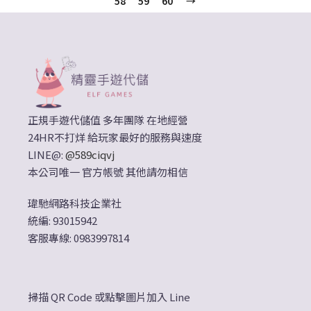
58
59
60
→
正規手遊代儲值 多年團隊 在地經營
24HR不打烊 給玩家最好的服務與速度
LINE@:
@589ciqvj
本公司唯一 官方帳號 其他請勿相信
瑋馳網路科技企業社
統編: 93015942
客服專線: 0983997814
掃描 QR Code 或點擊圖片加入 Line