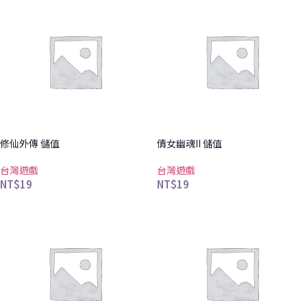
修仙外傳 儲值
倩女幽魂II 儲值
台灣遊戲
台灣遊戲
NT$
19
NT$
19