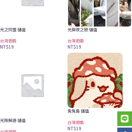
光之同盟 儲值
光與夜之戀 儲值
台灣遊戲
台灣遊戲
NT$
19
NT$
19
兔兔島 儲值
光隙解語 儲值
台灣遊戲
NT$
19
台灣遊戲