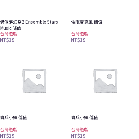
偶像夢幻祭2 Ensemble Stars
催眠麥克風 儲值
Music 儲值
台灣遊戲
台灣遊戲
NT$
19
NT$
19
傭兵小鎮 儲值
傭兵小鎮 儲值
台灣遊戲
台灣遊戲
NT$
19
NT$
19