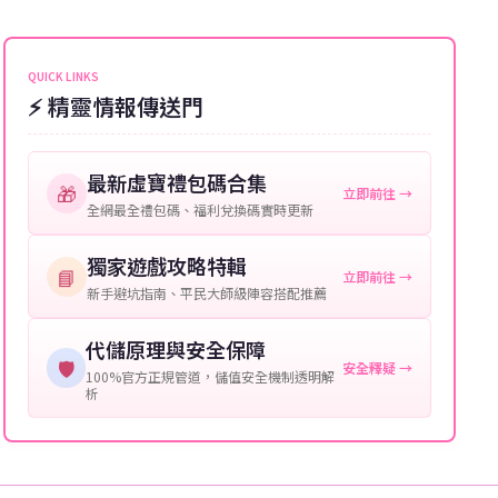
能會稍微延遲，客服均會全程跟進。如超過預估時間，
伺服器：您所使用的遊戲伺服器名稱。
可直接聯絡客服查詢訂單進度。
角色名稱：您遊戲中的角色名稱。
QUICK LINKS
⚡ 精靈情報傳送門
等級：角色的當前等級。
購買截圖：所購買商品的截圖以作確認。
最新虛寶禮包碼合集
🎁
立即前往 →
提供這些信息能幫助我們更快地處理您的代儲需求，確
全網最全禮包碼、福利兌換碼實時更新
保您盡享遊戲樂趣！
獨家遊戲攻略特輯
📘
立即前往 →
新手避坑指南、平民大師級陣容搭配推薦
代儲原理與安全保障
🛡️
安全釋疑 →
100%官方正規管道，儲值安全機制透明解
析