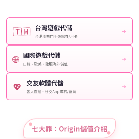
台灣遊戲代儲
🇹🇼
➔
台港澳熱門手遊點券/月卡
國際遊戲代儲
🌐
➔
日韓、歐美、陸服海外儲值
交友軟體代儲
💖
➔
各大直播、社交App鑽石/會員
七大罪：Origin儲值介紹