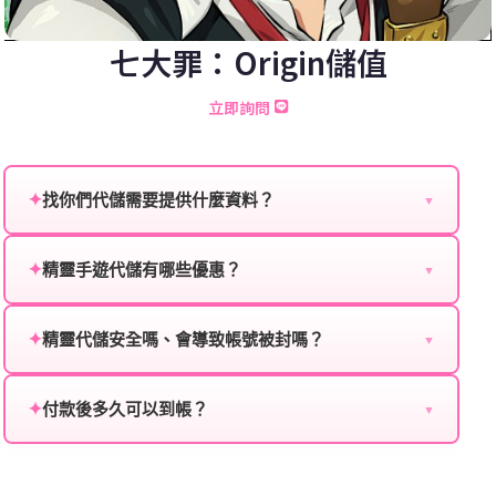
七大罪：Origin儲值
立即詢問
✦
找你們代儲需要提供什麼資料？
▼
為確保順利完成代儲值，請將以下資料提供給我們的客
服：
✦
精靈手遊代儲有哪些優惠？
▼
我們不定期推出首儲優惠、會員折扣、VIP回饋、滿額
遊戲名稱：您所玩的遊戲名稱。
贈送、大額儲值優惠及節日限定活動，儲值最低6折
✦
精靈代儲安全嗎、會導致帳號被封嗎？
▼
登入方式：您的遊戲登入方式（如Facebook、Google
起，讓玩家隨時都能享有優惠價格。
絕對安全，不會封號。我們採用正規儲值方式完成訂
等）。
單，不使用外掛程式、非法點數或異常儲值管道。您獲
✦
付款後多久可以到帳？
▼
遊戲帳號：您的遊戲帳號或ID。
得的遊戲商品與官方購買的內容相同，可以安心使用。
一般情況下，訂單會在付款成功後的10到15分鐘內處理
遊戲密碼：若需要，請提供遊戲密碼。
完畢。若遇到遊戲官方伺服器維護或熱門活動爆單，可