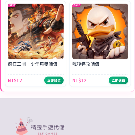
NEW
SALE
癲狂三國：少年無雙儲值
嘎嘎特攻儲值
NT$12
NT$12
立即儲值
立即儲值