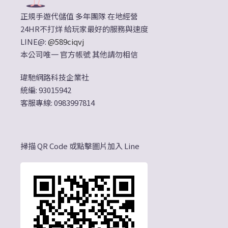
正規手遊代儲值 多年團隊 在地經營
24HR不打烊 給玩家最好的服務與速度
LINE@:
@589ciqvj
本公司唯一 官方帳號 其他請勿相信
瑋馳網路科技企業社
統編: 93015942
客服專線: 0983997814
掃描 QR Code 或點擊圖片加入 Line