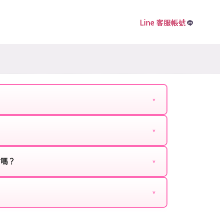
Line 客服帳號
▼
下資料提供給我們的客服：
▼
扣、VIP回饋、滿額贈送、大額儲值優惠及節日限定
ebook、Google等）。
時都能享有優惠價格。
封嗎？
▼
正規儲值方式完成訂單，不使用外掛程式、非法點數
商品與官方購買的內容相同，可以安心使用。
▼
密碼。
的10到15分鐘內處理完畢。若遇到遊戲官方伺服器