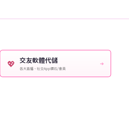
交友軟體代儲
💖
➔
各大直播、社交App鑽石/會員