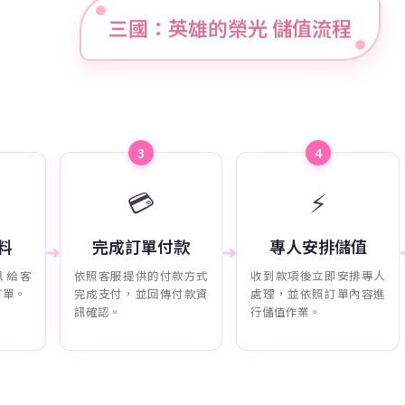
三國：英雄的榮光 儲值流程
3
4
💳
⚡
料
完成訂單付款
專人安排儲值
➔
➔
訊給客
依照客服提供的付款方式
收到款項後立即安排專人
訂單。
完成支付，並回傳付款資
處理，並依照訂單內容進
訊確認。
行儲值作業。