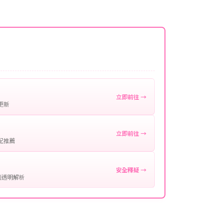
名稱。
微延遲，客服均會全程跟進。如超過預估時間，可直
。
作確認。
處理您的代儲需求，確保您盡享遊戲樂趣！
立即前往 →
更新
立即前往 →
配推薦
安全釋疑 →
制透明解析