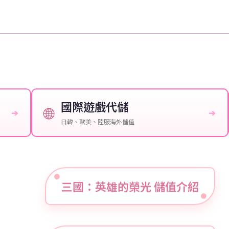
國際遊戲代儲
🌐
➔
➔
日韓、歐美、陸服海外儲值
三國：英雄的榮光 儲值介紹