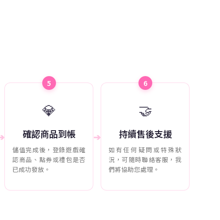
5
6
💎
🤝
確認商品到帳
持續售後支援
➔
➔
儲值完成後，登錄遊戲確
如有任何疑問或特殊狀
認商品、點券或禮包是否
況，可隨時聯絡客服，我
已成功發放。
們將協助您處理。