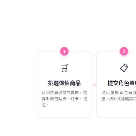
1
2
🛒
📋
挑選儲值商品
提交角色資
➔
找到您要儲值的遊戲，選
提供遊戲角色資
擇對應的點券、月卡、禮
服，核對資訊確認
包。