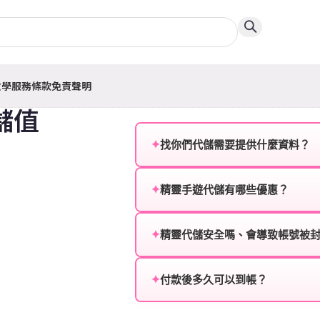
教學
服務條款
免責聲明
儲值
✦
找你們代儲需要提供什麼資料？
為確保順利完成代儲值，請將以
✦
精靈手遊代儲有哪些優惠？
遊戲名稱：您所玩的遊戲名稱。
我們不定期推出首儲優惠、會員折
登入方式：您的遊戲登入方式（如Fac
活動，儲值最低6折起，讓玩家隨
✦
精靈代儲安全嗎、會導致帳號被
遊戲帳號：您的遊戲帳號或ID。
絕對安全，不會封號。我們採用
或異常儲值管道。您獲得的遊戲
✦
付款後多久可以到帳？
遊戲密碼：若需要，請提供遊戲
一般情況下，訂單會在付款成功後