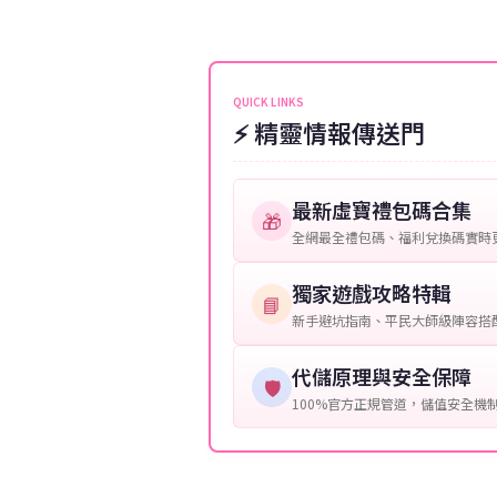
伺服器：您所使用的遊戲伺服器
維護或熱門活動爆單，可能會稍
接聯絡客服查詢訂單進度。
角色名稱：您遊戲中的角色名稱
等級：角色的當前等級。
QUICK LINKS
⚡ 精靈情報傳送門
購買截圖：所購買商品的截圖以
提供這些信息能幫助我們更快地
最新虛寶禮包碼合集
🎁
全網最全禮包碼、福利兌換碼實時
獨家遊戲攻略特輯
📘
新手避坑指南、平民大師級陣容搭
代儲原理與安全保障
🛡️
100%官方正規管道，儲值安全機