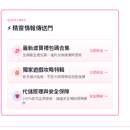
能會稍微延遲，客服均會全程跟進。如超過預估時間，
伺服器：您所使用的遊戲伺服器名稱。
可直接聯絡客服查詢訂單進度。
角色名稱：您遊戲中的角色名稱。
QUICK LINKS
⚡ 精靈情報傳送門
等級：角色的當前等級。
購買截圖：所購買商品的截圖以作確認。
最新虛寶禮包碼合集
🎁
立即前往 →
提供這些信息能幫助我們更快地處理您的代儲需求，確
全網最全禮包碼、福利兌換碼實時更新
保您盡享遊戲樂趣！
獨家遊戲攻略特輯
📘
立即前往 →
新手避坑指南、平民大師級陣容搭配推薦
代儲原理與安全保障
🛡️
安全釋疑 →
100%官方正規管道，儲值安全機制透明解
析