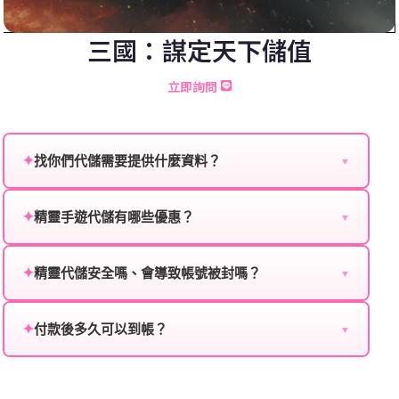
三國：謀定天下儲值
立即詢問
✦
找你們代儲需要提供什麼資料？
▼
為確保順利完成代儲值，請將以下資料提供給我們的客
服：
✦
精靈手遊代儲有哪些優惠？
▼
我們不定期推出首儲優惠、會員折扣、VIP回饋、滿額
遊戲名稱：您所玩的遊戲名稱。
贈送、大額儲值優惠及節日限定活動，儲值最低6折
✦
精靈代儲安全嗎、會導致帳號被封嗎？
▼
登入方式：您的遊戲登入方式（如Facebook、Google
起，讓玩家隨時都能享有優惠價格。
絕對安全，不會封號。我們採用正規儲值方式完成訂
等）。
單，不使用外掛程式、非法點數或異常儲值管道。您獲
✦
付款後多久可以到帳？
▼
遊戲帳號：您的遊戲帳號或ID。
得的遊戲商品與官方購買的內容相同，可以安心使用。
一般情況下，訂單會在付款成功後的10到15分鐘內處理
遊戲密碼：若需要，請提供遊戲密碼。
完畢。若遇到遊戲官方伺服器維護或熱門活動爆單，可