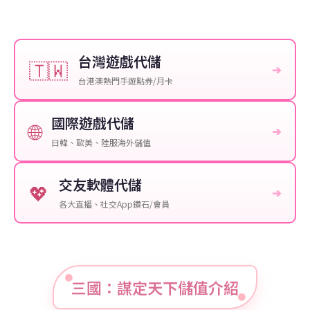
台灣遊戲代儲
🇹🇼
➔
台港澳熱門手遊點券/月卡
國際遊戲代儲
🌐
➔
日韓、歐美、陸服海外儲值
交友軟體代儲
💖
➔
各大直播、社交App鑽石/會員
三國：謀定天下儲值介紹