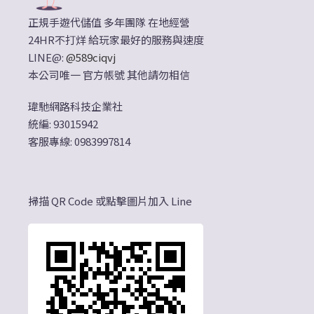
正規手遊代儲值 多年團隊 在地經營
24HR不打烊 給玩家最好的服務與速度
LINE@:
@589ciqvj
本公司唯一 官方帳號 其他請勿相信
瑋馳網路科技企業社
統編: 93015942
客服專線: 0983997814
掃描 QR Code 或點擊圖片加入 Line