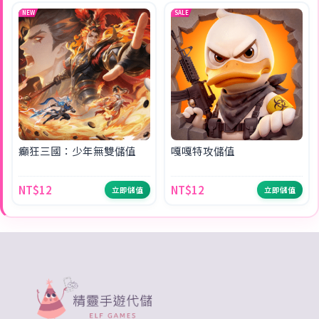
NEW
SALE
癲狂三國：少年無雙儲值
嘎嘎特攻儲值
NT$12
NT$12
立即儲值
立即儲值