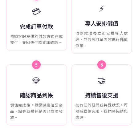
⚡
💳
專人安排儲值
完成訂單付款
收到款項後立即安排專人處
依照客服提供的付款方式完成
理，並依照訂單內容進行儲值
支付，並回傳付款資訊確認。
作業。
5
6
💎
🤝
確認商品到帳
持續售後支援
儲值完成後，登錄遊戲確認商
如有任何疑問或特殊狀況，可
品、點券或禮包是否已成功發
隨時聯絡客服，我們將協助您
放。
處理。