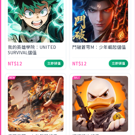
我的英雄學院：UNITED
鬥破蒼穹M：少年崛起儲值
SURVIVAL儲值
NT$12
NT$12
立即儲值
立即儲值
NEW
SALE