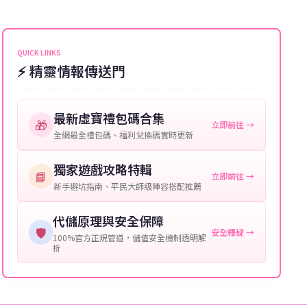
能會稍微延遲，客服均會全程跟進。如超過預估時間，
伺服器：您所使用的遊戲伺服器名稱。
可直接聯絡客服查詢訂單進度。
角色名稱：您遊戲中的角色名稱。
QUICK LINKS
⚡ 精靈情報傳送門
等級：角色的當前等級。
購買截圖：所購買商品的截圖以作確認。
最新虛寶禮包碼合集
🎁
立即前往 →
提供這些信息能幫助我們更快地處理您的代儲需求，確
全網最全禮包碼、福利兌換碼實時更新
保您盡享遊戲樂趣！
獨家遊戲攻略特輯
📘
立即前往 →
新手避坑指南、平民大師級陣容搭配推薦
代儲原理與安全保障
🛡️
安全釋疑 →
100%官方正規管道，儲值安全機制透明解
析