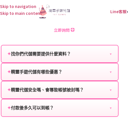
Skip to navigation
Line客服
Skip to main content
上古傳奇 儲值
立即詢問
✦
找你們代儲需要提供什麼資料？
▼
為確保順利完成代儲值，請將以下資料提供給我們的客
服：
✦
精靈手遊代儲有哪些優惠？
▼
我們不定期推出首儲優惠、會員折扣、VIP回饋、滿額
遊戲名稱：您所玩的遊戲名稱。
贈送、大額儲值優惠及節日限定活動，儲值最低6折
✦
精靈代儲安全嗎、會導致帳號被封嗎？
▼
登入方式：您的遊戲登入方式（如Facebook、Google
起，讓玩家隨時都能享有優惠價格。
絕對安全，不會封號。我們採用正規儲值方式完成訂
等）。
單，不使用外掛程式、非法點數或異常儲值管道。您獲
✦
付款後多久可以到帳？
▼
遊戲帳號：您的遊戲帳號或ID。
得的遊戲商品與官方購買的內容相同，可以安心使用。
一般情況下，訂單會在付款成功後的10到15分鐘內處理
遊戲密碼：若需要，請提供遊戲密碼。
完畢。若遇到遊戲官方伺服器維護或熱門活動爆單，可