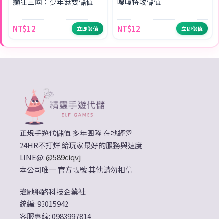
癲狂三國：少年無雙儲值
嘎嘎特攻儲值
NT$12
NT$12
立即儲值
立即儲值
正規手遊代儲值 多年團隊 在地經營
24HR不打烊 給玩家最好的服務與速度
LINE@:
@589ciqvj
本公司唯一 官方帳號 其他請勿相信
瑋馳網路科技企業社
統編: 93015942
客服專線: 0983997814