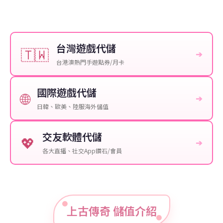
台灣遊戲代儲
🇹🇼
➔
台港澳熱門手遊點券/月卡
國際遊戲代儲
🌐
➔
日韓、歐美、陸服海外儲值
交友軟體代儲
💖
➔
各大直播、社交App鑽石/會員
上古傳奇 儲值介紹