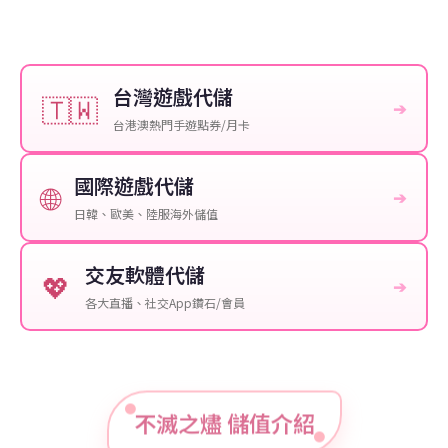
台灣遊戲代儲
🇹🇼
➔
台港澳熱門手遊點券/月卡
國際遊戲代儲
🌐
➔
日韓、歐美、陸服海外儲值
交友軟體代儲
💖
➔
各大直播、社交App鑽石/會員
不滅之燼 儲值介紹