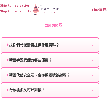
Skip to navigation
Line客服
Skip to main content
不滅之燼 儲值
立即詢問
✦
找你們代儲需要提供什麼資料？
▼
為確保順利完成代儲值，請將以下資料提供給我們的客
服：
✦
精靈手遊代儲有哪些優惠？
▼
我們不定期推出首儲優惠、會員折扣、VIP回饋、滿額
遊戲名稱：您所玩的遊戲名稱。
贈送、大額儲值優惠及節日限定活動，儲值最低6折
✦
精靈代儲安全嗎、會導致帳號被封嗎？
▼
登入方式：您的遊戲登入方式（如Facebook、Google
起，讓玩家隨時都能享有優惠價格。
絕對安全，不會封號。我們採用正規儲值方式完成訂
等）。
單，不使用外掛程式、非法點數或異常儲值管道。您獲
✦
付款後多久可以到帳？
▼
遊戲帳號：您的遊戲帳號或ID。
得的遊戲商品與官方購買的內容相同，可以安心使用。
一般情況下，訂單會在付款成功後的10到15分鐘內處理
遊戲密碼：若需要，請提供遊戲密碼。
完畢。若遇到遊戲官方伺服器維護或熱門活動爆單，可