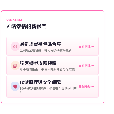
能會稍微延遲，客服均會全程跟進。如超過預估時間，
伺服器：您所使用的遊戲伺服器名稱。
可直接聯絡客服查詢訂單進度。
角色名稱：您遊戲中的角色名稱。
QUICK LINKS
⚡ 精靈情報傳送門
等級：角色的當前等級。
購買截圖：所購買商品的截圖以作確認。
最新虛寶禮包碼合集
🎁
立即前往 →
提供這些信息能幫助我們更快地處理您的代儲需求，確
全網最全禮包碼、福利兌換碼實時更新
保您盡享遊戲樂趣！
獨家遊戲攻略特輯
📘
立即前往 →
新手避坑指南、平民大師級陣容搭配推薦
代儲原理與安全保障
🛡️
安全釋疑 →
100%官方正規管道，儲值安全機制透明解
析