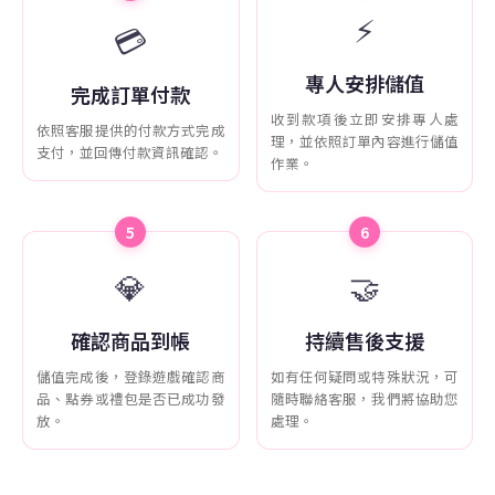
⚡
💳
專人安排儲值
完成訂單付款
收到款項後立即安排專人處
依照客服提供的付款方式完成
理，並依照訂單內容進行儲值
支付，並回傳付款資訊確認。
作業。
5
6
💎
🤝
確認商品到帳
持續售後支援
儲值完成後，登錄遊戲確認商
如有任何疑問或特殊狀況，可
品、點券或禮包是否已成功發
隨時聯絡客服，我們將協助您
放。
處理。