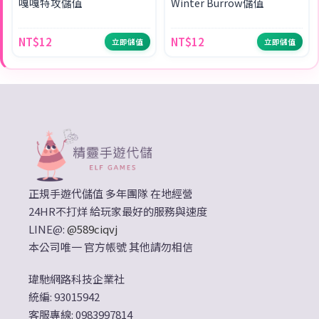
嘎嘎特攻儲值
Winter Burrow儲值
NT$12
NT$12
立即儲值
立即儲值
正規手遊代儲值 多年團隊 在地經營
24HR不打烊 給玩家最好的服務與速度
LINE@:
@589ciqvj
本公司唯一 官方帳號 其他請勿相信
瑋馳網路科技企業社
統編: 93015942
客服專線: 0983997814