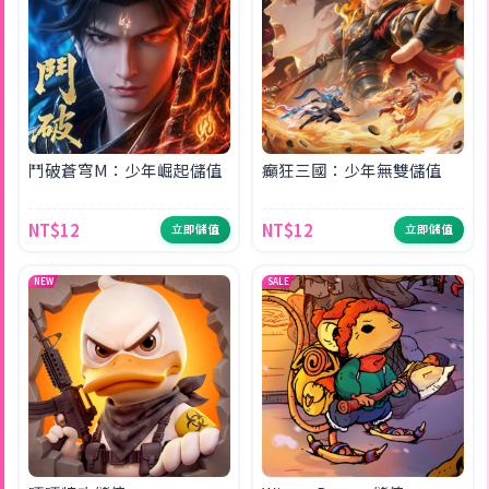
鬥破蒼穹M：少年崛起儲值
癲狂三國：少年無雙儲值
NT$12
NT$12
立即儲值
立即儲值
NEW
SALE