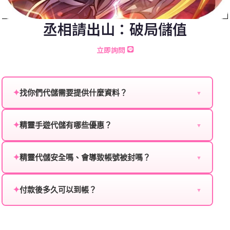
丞相請出山：破局儲值
立即詢問
✦
找你們代儲需要提供什麼資料？
▼
為確保順利完成代儲值，請將以下資料提供給我們的客
服：
✦
精靈手遊代儲有哪些優惠？
▼
我們不定期推出首儲優惠、會員折扣、VIP回饋、滿額
遊戲名稱：您所玩的遊戲名稱。
贈送、大額儲值優惠及節日限定活動，儲值最低6折
✦
精靈代儲安全嗎、會導致帳號被封嗎？
▼
登入方式：您的遊戲登入方式（如Facebook、Google
起，讓玩家隨時都能享有優惠價格。
絕對安全，不會封號。我們採用正規儲值方式完成訂
等）。
單，不使用外掛程式、非法點數或異常儲值管道。您獲
✦
付款後多久可以到帳？
▼
遊戲帳號：您的遊戲帳號或ID。
得的遊戲商品與官方購買的內容相同，可以安心使用。
一般情況下，訂單會在付款成功後的10到15分鐘內處理
遊戲密碼：若需要，請提供遊戲密碼。
完畢。若遇到遊戲官方伺服器維護或熱門活動爆單，可