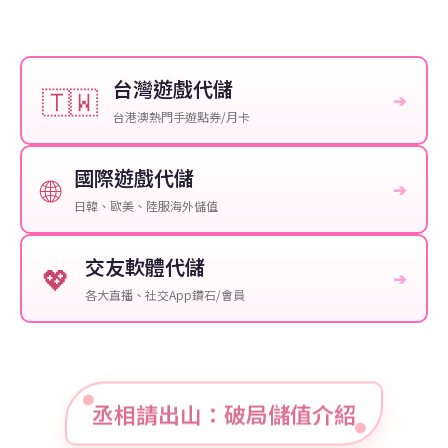
台灣遊戲代儲
🇹🇼
➔
台港澳熱門手遊點券/月卡
國際遊戲代儲
🌐
➔
日韓、歐美、陸服海外儲值
交友軟體代儲
💖
➔
各大直播、社交App鑽石/會員
丞相請出山：破局儲值介紹