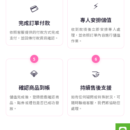
⚡
💳
專人安排儲值
完成訂單付款
收到款項後立即安排專人處
依照客服提供的付款方式完成
理，並依照訂單內容進行儲值
支付，並回傳付款資訊確認。
作業。
5
6
💎
🤝
確認商品到帳
持續售後支援
儲值完成後，登錄遊戲確認商
如有任何疑問或特殊狀況，可
品、點券或禮包是否已成功發
隨時聯絡客服，我們將協助您
放。
處理。