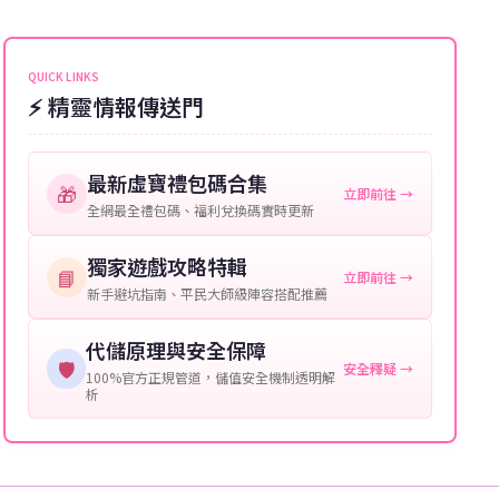
能會稍微延遲，客服均會全程跟進。如超過預估時間，
伺服器：您所使用的遊戲伺服器名稱。
可直接聯絡客服查詢訂單進度。
角色名稱：您遊戲中的角色名稱。
QUICK LINKS
⚡ 精靈情報傳送門
等級：角色的當前等級。
購買截圖：所購買商品的截圖以作確認。
最新虛寶禮包碼合集
🎁
立即前往 →
提供這些信息能幫助我們更快地處理您的代儲需求，確
全網最全禮包碼、福利兌換碼實時更新
保您盡享遊戲樂趣！
獨家遊戲攻略特輯
📘
立即前往 →
新手避坑指南、平民大師級陣容搭配推薦
代儲原理與安全保障
🛡️
安全釋疑 →
100%官方正規管道，儲值安全機制透明解
析