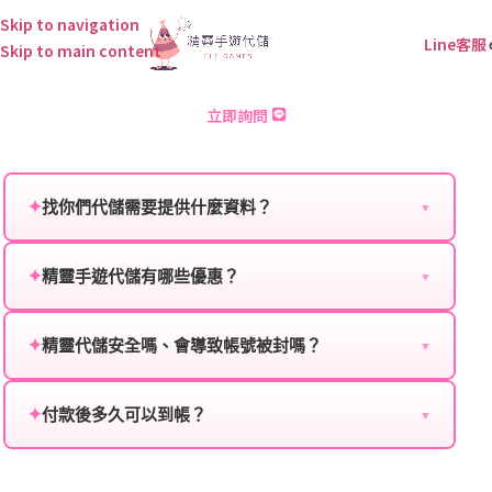
Skip to navigation
Line客服
Skip to main content
主公快逃 儲值
立即詢問
✦
找你們代儲需要提供什麼資料？
▼
為確保順利完成代儲值，請將以下資料提供給我們的客
服：
✦
精靈手遊代儲有哪些優惠？
▼
我們不定期推出首儲優惠、會員折扣、VIP回饋、滿額
遊戲名稱：您所玩的遊戲名稱。
贈送、大額儲值優惠及節日限定活動，儲值最低6折
✦
精靈代儲安全嗎、會導致帳號被封嗎？
▼
登入方式：您的遊戲登入方式（如Facebook、Google
起，讓玩家隨時都能享有優惠價格。
絕對安全，不會封號。我們採用正規儲值方式完成訂
等）。
單，不使用外掛程式、非法點數或異常儲值管道。您獲
✦
付款後多久可以到帳？
▼
遊戲帳號：您的遊戲帳號或ID。
得的遊戲商品與官方購買的內容相同，可以安心使用。
一般情況下，訂單會在付款成功後的10到15分鐘內處理
遊戲密碼：若需要，請提供遊戲密碼。
完畢。若遇到遊戲官方伺服器維護或熱門活動爆單，可