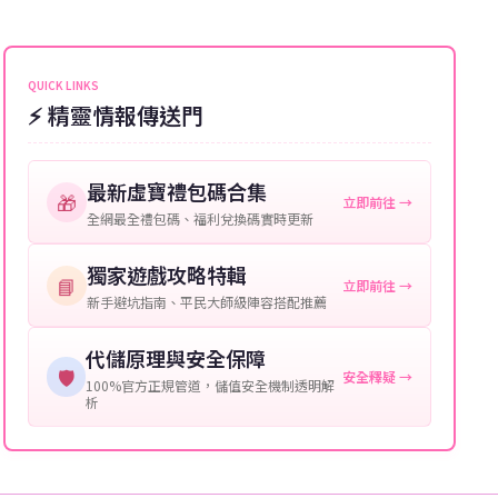
能會稍微延遲，客服均會全程跟進。如超過預估時間，
伺服器：您所使用的遊戲伺服器名稱。
可直接聯絡客服查詢訂單進度。
角色名稱：您遊戲中的角色名稱。
QUICK LINKS
⚡ 精靈情報傳送門
等級：角色的當前等級。
購買截圖：所購買商品的截圖以作確認。
最新虛寶禮包碼合集
🎁
立即前往 →
提供這些信息能幫助我們更快地處理您的代儲需求，確
全網最全禮包碼、福利兌換碼實時更新
保您盡享遊戲樂趣！
獨家遊戲攻略特輯
📘
立即前往 →
新手避坑指南、平民大師級陣容搭配推薦
代儲原理與安全保障
🛡️
安全釋疑 →
100%官方正規管道，儲值安全機制透明解
析