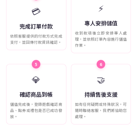
⚡
💳
專人安排儲值
完成訂單付款
收到款項後立即安排專人處
依照客服提供的付款方式完成
理，並依照訂單內容進行儲值
支付，並回傳付款資訊確認。
作業。
5
6
💎
🤝
確認商品到帳
持續售後支援
儲值完成後，登錄遊戲確認商
如有任何疑問或特殊狀況，可
品、點券或禮包是否已成功發
隨時聯絡客服，我們將協助您
放。
處理。