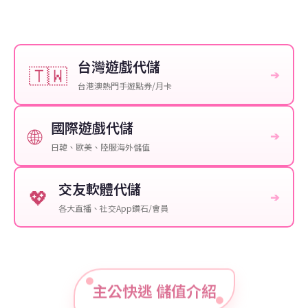
台灣遊戲代儲
🇹🇼
➔
台港澳熱門手遊點券/月卡
國際遊戲代儲
🌐
➔
日韓、歐美、陸服海外儲值
交友軟體代儲
💖
➔
各大直播、社交App鑽石/會員
主公快逃 儲值介紹