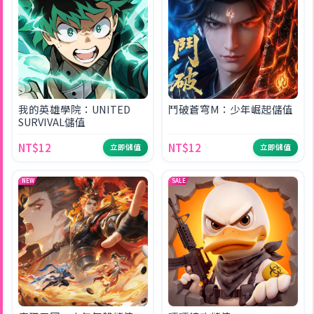
我的英雄學院：UNITED
鬥破蒼穹M：少年崛起儲值
SURVIVAL儲值
NT$12
NT$12
立即儲值
立即儲值
NEW
SALE