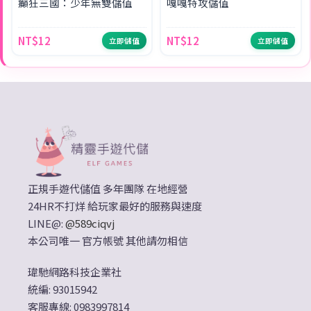
癲狂三國：少年無雙儲值
嘎嘎特攻儲值
NT$12
NT$12
立即儲值
立即儲值
正規手遊代儲值 多年團隊 在地經營
24HR不打烊 給玩家最好的服務與速度
LINE@:
@589ciqvj
本公司唯一 官方帳號 其他請勿相信
瑋馳網路科技企業社
統編: 93015942
客服專線: 0983997814