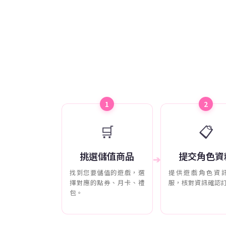
1
2
🛒
📋
挑選儲值商品
提交角色資
➔
找到您要儲值的遊戲，選
提供遊戲角色資
擇對應的點券、月卡、禮
服，核對資訊確認
包。