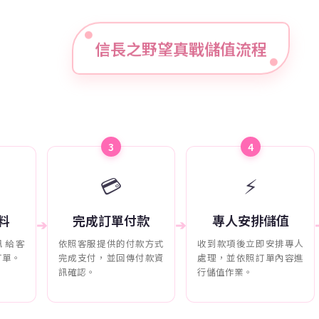
信長之野望真戰儲值流程
3
4
💳
⚡
料
完成訂單付款
專人安排儲值
➔
➔
訊給客
依照客服提供的付款方式
收到款項後立即安排專人
訂單。
完成支付，並回傳付款資
處理，並依照訂單內容進
訊確認。
行儲值作業。