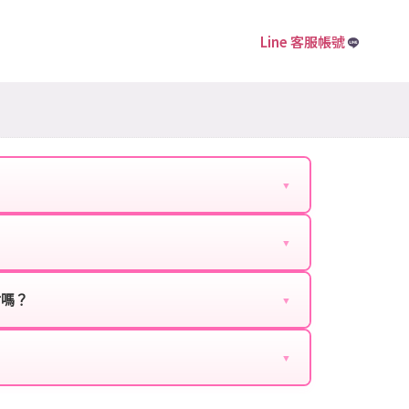
Line 客服帳號
▼
下資料提供給我們的客服：
▼
扣、VIP回饋、滿額贈送、大額儲值優惠及節日限定
ebook、Google等）。
時都能享有優惠價格。
封嗎？
▼
正規儲值方式完成訂單，不使用外掛程式、非法點數
商品與官方購買的內容相同，可以安心使用。
▼
密碼。
的10到15分鐘內處理完畢。若遇到遊戲官方伺服器