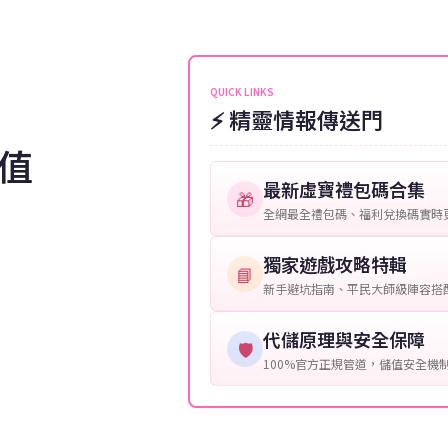
伺服器：您所使用的遊戲伺服器
維護或熱門活動爆單，可能會稍
接聯絡客服查詢訂單進度。
角色名稱：您遊戲中的角色名稱
等級：角色的當前等級。
QUICK LINKS
⚡ 精靈情報傳送門
購買截圖：所購買商品的截圖以
值
提供這些信息能幫助我們更快地
最新虛寶禮包碼合集
🎁
全網最全禮包碼、福利兌換碼實時
獨家遊戲攻略特輯
📘
新手避坑指南、平民大師級陣容搭
代儲原理與安全保障
🛡️
100%官方正規管道，儲值安全機