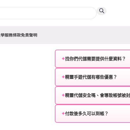
教學
服務條款
免責聲明
✦
找你們代儲需要提供什麼資料？
為確保順利完成代儲值，請將以
✦
精靈手遊代儲有哪些優惠？
遊戲名稱：您所玩的遊戲名稱。
我們不定期推出首儲優惠、會員折
登入方式：您的遊戲登入方式（如Fac
活動，儲值最低6折起，讓玩家隨
✦
精靈代儲安全嗎、會導致帳號被
遊戲帳號：您的遊戲帳號或ID。
絕對安全，不會封號。我們採用
或異常儲值管道。您獲得的遊戲
✦
付款後多久可以到帳？
遊戲密碼：若需要，請提供遊戲
一般情況下，訂單會在付款成功後