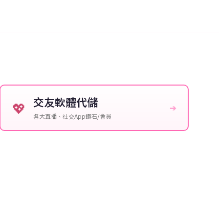
交友軟體代儲
💖
➔
各大直播、社交App鑽石/會員