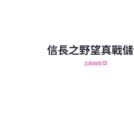
信長之野望真戰儲
立即詢問