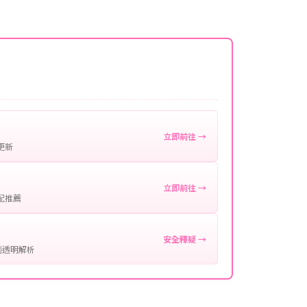
名稱。
微延遲，客服均會全程跟進。如超過預估時間，可直
。
作確認。
處理您的代儲需求，確保您盡享遊戲樂趣！
立即前往 →
更新
立即前往 →
配推薦
安全釋疑 →
制透明解析