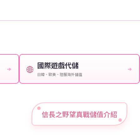
國際遊戲代儲
🌐
➔
➔
日韓、歐美、陸服海外儲值
信長之野望真戰儲值介紹