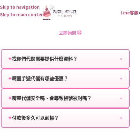
Skip to navigation
Line客服
Skip to main content
傳奇m 儲值
立即詢問
✦
找你們代儲需要提供什麼資料？
▼
為確保順利完成代儲值，請將以下資料提供給我們的客
服：
✦
精靈手遊代儲有哪些優惠？
▼
我們不定期推出首儲優惠、會員折扣、VIP回饋、滿額
遊戲名稱：您所玩的遊戲名稱。
贈送、大額儲值優惠及節日限定活動，儲值最低6折
✦
精靈代儲安全嗎、會導致帳號被封嗎？
▼
登入方式：您的遊戲登入方式（如Facebook、Google
起，讓玩家隨時都能享有優惠價格。
絕對安全，不會封號。我們採用正規儲值方式完成訂
等）。
單，不使用外掛程式、非法點數或異常儲值管道。您獲
✦
付款後多久可以到帳？
▼
遊戲帳號：您的遊戲帳號或ID。
得的遊戲商品與官方購買的內容相同，可以安心使用。
一般情況下，訂單會在付款成功後的10到15分鐘內處理
遊戲密碼：若需要，請提供遊戲密碼。
完畢。若遇到遊戲官方伺服器維護或熱門活動爆單，可