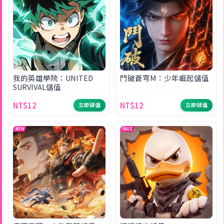
我的英雄學院：UNITED
鬥破蒼穹M：少年崛起儲值
SURVIVAL儲值
NT$12
NT$12
立即儲值
立即儲值
NEW
SALE