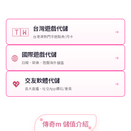
台灣遊戲代儲
🇹🇼
➔
台港澳熱門手遊點券/月卡
國際遊戲代儲
🌐
➔
日韓、歐美、陸服海外儲值
交友軟體代儲
💖
➔
各大直播、社交App鑽石/會員
傳奇m 儲值介紹