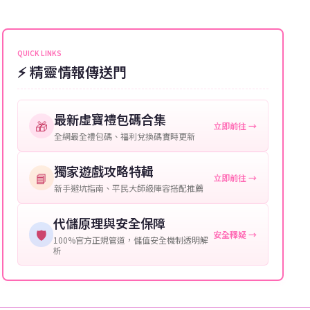
能會稍微延遲，客服均會全程跟進。如超過預估時間，
伺服器：您所使用的遊戲伺服器名稱。
可直接聯絡客服查詢訂單進度。
角色名稱：您遊戲中的角色名稱。
QUICK LINKS
⚡ 精靈情報傳送門
等級：角色的當前等級。
購買截圖：所購買商品的截圖以作確認。
最新虛寶禮包碼合集
🎁
立即前往 →
提供這些信息能幫助我們更快地處理您的代儲需求，確
全網最全禮包碼、福利兌換碼實時更新
保您盡享遊戲樂趣！
獨家遊戲攻略特輯
📘
立即前往 →
新手避坑指南、平民大師級陣容搭配推薦
代儲原理與安全保障
🛡️
安全釋疑 →
100%官方正規管道，儲值安全機制透明解
析