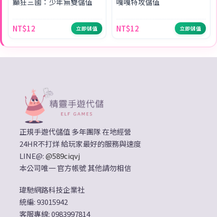
癲狂三國：少年無雙儲值
嘎嘎特攻儲值
NT$12
NT$12
立即儲值
立即儲值
正規手遊代儲值 多年團隊 在地經營
24HR不打烊 給玩家最好的服務與速度
LINE@:
@589ciqvj
本公司唯一 官方帳號 其他請勿相信
瑋馳網路科技企業社
統編: 93015942
客服專線: 0983997814