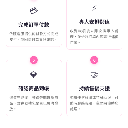
⚡
💳
專人安排儲值
完成訂單付款
收到款項後立即安排專人處
依照客服提供的付款方式完成
理，並依照訂單內容進行儲值
支付，並回傳付款資訊確認。
作業。
5
6
💎
🤝
確認商品到帳
持續售後支援
儲值完成後，登錄遊戲確認商
如有任何疑問或特殊狀況，可
品、點券或禮包是否已成功發
隨時聯絡客服，我們將協助您
放。
處理。