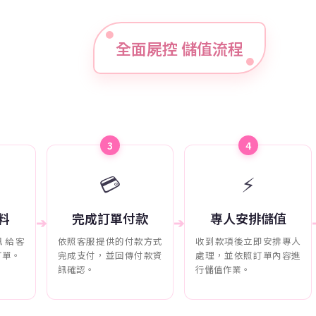
全面屍控 儲值流程
3
4
💳
⚡
料
完成訂單付款
專人安排儲值
➔
➔
訊給客
依照客服提供的付款方式
收到款項後立即安排專人
訂單。
完成支付，並回傳付款資
處理，並依照訂單內容進
訊確認。
行儲值作業。