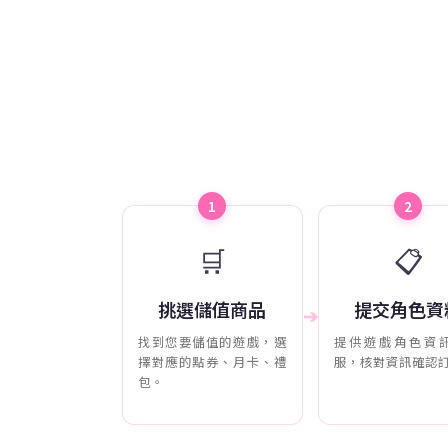
1
2
🛒
📋
挑選儲值商品
提交角色資
➔
找到您要儲值的遊戲，選
提供遊戲角色資
擇對應的點券、月卡、禮
服，核對資訊確認
包。