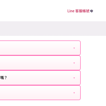
Line 客服帳號
▼
下資料提供給我們的客服：
▼
扣、VIP回饋、滿額贈送、大額儲值優惠及節日限定
ebook、Google等）。
時都能享有優惠價格。
封嗎？
▼
正規儲值方式完成訂單，不使用外掛程式、非法點數
商品與官方購買的內容相同，可以安心使用。
▼
密碼。
的10到15分鐘內處理完畢。若遇到遊戲官方伺服器