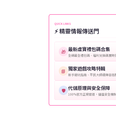
伺服器：您所使用的遊戲伺服器
維護或熱門活動爆單，可能會稍
接聯絡客服查詢訂單進度。
角色名稱：您遊戲中的角色名稱
等級：角色的當前等級。
QUICK LINKS
⚡ 精靈情報傳送門
購買截圖：所購買商品的截圖以
提供這些信息能幫助我們更快地
最新虛寶禮包碼合集
🎁
全網最全禮包碼、福利兌換碼實時
獨家遊戲攻略特輯
📘
新手避坑指南、平民大師級陣容搭
代儲原理與安全保障
🛡️
100%官方正規管道，儲值安全機