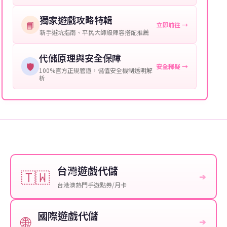
保您盡享遊戲樂趣！
獨家遊戲攻略特輯
📘
立即前往 →
新手避坑指南、平民大師級陣容搭配推薦
代儲原理與安全保障
🛡️
安全釋疑 →
100%官方正規管道，儲值安全機制透明解
析
台灣遊戲代儲
🇹🇼
➔
台港澳熱門手遊點券/月卡
國際遊戲代儲
🌐
➔