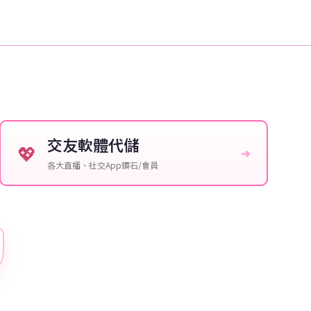
交友軟體代儲
💖
➔
各大直播、社交App鑽石/會員