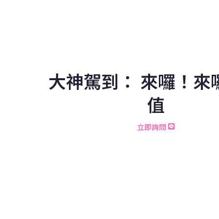
大神駕到： 來囉！來
值
立即詢問