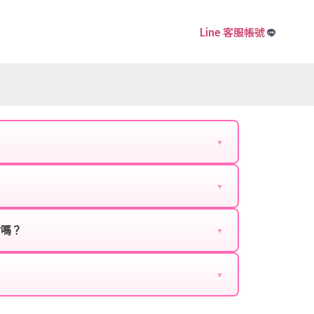
Line 客服帳號
▼
下資料提供給我們的客服：
▼
扣、VIP回饋、滿額贈送、大額儲值優惠及節日限定
ebook、Google等）。
時都能享有優惠價格。
封嗎？
▼
正規儲值方式完成訂單，不使用外掛程式、非法點數
商品與官方購買的內容相同，可以安心使用。
▼
密碼。
的10到15分鐘內處理完畢。若遇到遊戲官方伺服器