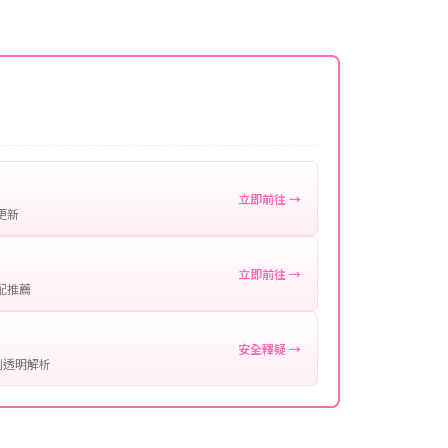
名稱。
微延遲，客服均會全程跟進。如超過預估時間，可直
。
作確認。
處理您的代儲需求，確保您盡享遊戲樂趣！
立即前往 →
更新
立即前往 →
配推薦
安全釋疑 →
制透明解析