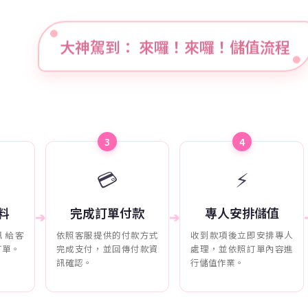
大神駕到： 來囉！來囉！儲值流程
3
4
💳
⚡
料
完成訂單付款
專人安排儲值
➔
➔
訊給客
依照客服提供的付款方式
收到款項後立即安排專人
訂單。
完成支付，並回傳付款資
處理，並依照訂單內容進
訊確認。
行儲值作業。