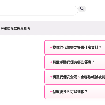
教學
服務條款
免責聲明
✦
找你們代儲需要提供什麼資料？
為確保順利完成代儲值，請將以
✦
精靈手遊代儲有哪些優惠？
遊戲名稱：您所玩的遊戲名稱。
我們不定期推出首儲優惠、會員折
登入方式：您的遊戲登入方式（如Fac
活動，儲值最低6折起，讓玩家隨
✦
精靈代儲安全嗎、會導致帳號被
遊戲帳號：您的遊戲帳號或ID。
絕對安全，不會封號。我們採用
或異常儲值管道。您獲得的遊戲
✦
付款後多久可以到帳？
遊戲密碼：若需要，請提供遊戲
一般情況下，訂單會在付款成功後