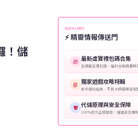
伺服器：您所使用的遊戲伺服器
維護或熱門活動爆單，可能會稍
接聯絡客服查詢訂單進度。
角色名稱：您遊戲中的角色名稱
等級：角色的當前等級。
QUICK LINKS
⚡ 精靈情報傳送門
購買截圖：所購買商品的截圖以
囉！儲
提供這些信息能幫助我們更快地
最新虛寶禮包碼合集
🎁
全網最全禮包碼、福利兌換碼實時
獨家遊戲攻略特輯
📘
新手避坑指南、平民大師級陣容搭
代儲原理與安全保障
🛡️
100%官方正規管道，儲值安全機