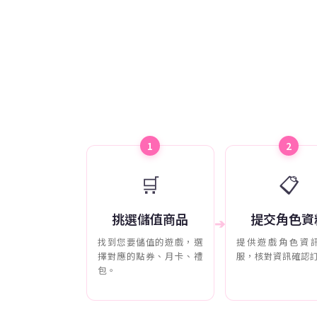
1
2
🛒
📋
挑選儲值商品
提交角色資
➔
找到您要儲值的遊戲，選
提供遊戲角色資
擇對應的點券、月卡、禮
服，核對資訊確認
包。