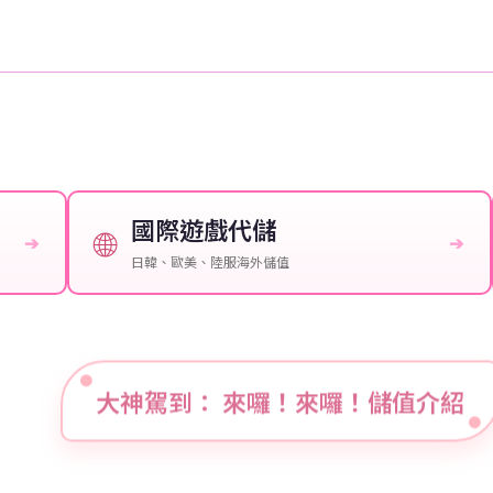
國際遊戲代儲
🌐
➔
➔
日韓、歐美、陸服海外儲值
大神駕到： 來囉！來囉！儲值介紹